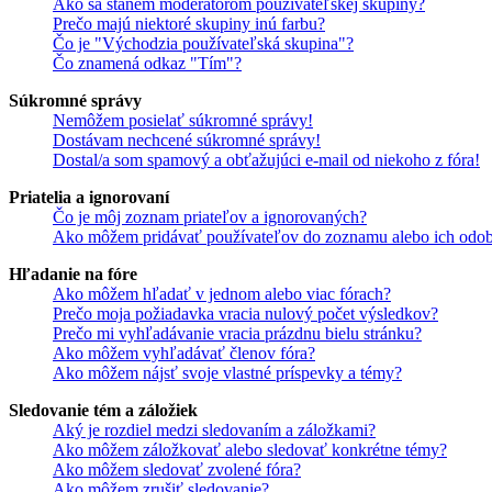
Ako sa stanem moderátorom používateľskej skupiny?
Prečo majú niektoré skupiny inú farbu?
Čo je "Východzia používateľská skupina"?
Čo znamená odkaz "Tím"?
Súkromné správy
Nemôžem posielať súkromné správy!
Dostávam nechcené súkromné správy!
Dostal/a som spamový a obťažujúci e-mail od niekoho z fóra!
Priatelia a ignorovaní
Čo je môj zoznam priateľov a ignorovaných?
Ako môžem pridávať používateľov do zoznamu alebo ich odob
Hľadanie na fóre
Ako môžem hľadať v jednom alebo viac fórach?
Prečo moja požiadavka vracia nulový počet výsledkov?
Prečo mi vyhľadávanie vracia prázdnu bielu stránku?
Ako môžem vyhľadávať členov fóra?
Ako môžem nájsť svoje vlastné príspevky a témy?
Sledovanie tém a záložiek
Aký je rozdiel medzi sledovaním a záložkami?
Ako môžem záložkovať alebo sledovať konkrétne témy?
Ako môžem sledovať zvolené fóra?
Ako môžem zrušiť sledovanie?