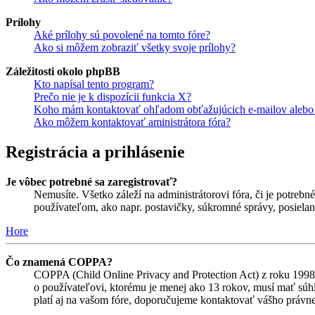
Prílohy
Aké prílohy sú povolené na tomto fóre?
Ako si môžem zobraziť všetky svoje prílohy?
Záležitosti okolo phpBB
Kto napísal tento program?
Prečo nie je k dispozícii funkcia X?
Koho mám kontaktovať ohľadom obťažujúcich e-mailov alebo p
Ako môžem kontaktovať aministrátora fóra?
Registrácia a prihlásenie
Je vôbec potrebné sa zaregistrovať?
Nemusíte. Všetko záleží na administrátorovi fóra, či je potr
používateľom, ako napr. postavičky, súkromné správy, posielani
Hore
Čo znamená COPPA?
COPPA (Child Online Privacy and Protection Act) z roku 1998 
o používateľovi, ktorému je menej ako 13 rokov, musí mať súhlas
platí aj na vašom fóre, doporučujeme kontaktovať vášho prá