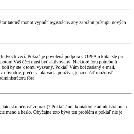
átor taktiež mohol vypnúť registrácie, aby zabránil prístupu nových
ch dvoch vecí. Pokiaľ je povolená podpora COPPA a klikli ste pri
d, potom Váš účet musí byť aktivovaný. Niektoré fóra potrebujú
i, boli by ste k tomu vyzvaný. Pokiaľ Vám bol zaslaný e-mail,
ým z dôvodov, prečo sa aktivácia používa, je zmenšiť možnosť
administrátora fóra.
 táto skutočnosť zobrazí)? Pokiaľ áno, kontaktujte administrátora a
vacie meno a heslo. Obyčajne toto býva ten problém a pokiaľ nie je,