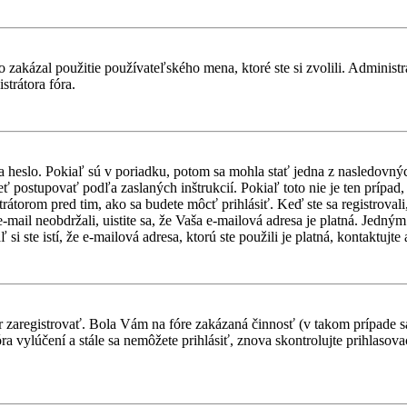
 zakázal použitie používateľského mena, ktoré ste si zvolili. Administr
strátora fóra.
a heslo. Pokiaľ sú v poriadku, potom sa mohla stať jedna z nasledovný
ieť postupovať podľa zaslaných inštrukcií. Pokiaľ toto nie je ten prípa
trátorom pred tim, ako sa budete môcť prihlásiť. Keď ste sa registroval
-mail neobdržali, uistite sa, že Vaša e-mailová adresa je platná. Jedn
i ste istí, že e-mailová adresa, ktorú ste použili je platná, kontaktujte 
ôr zaregistrovať. Bola Vám na fóre zakázaná činnosť (v takom prípade sa
 fóra vylúčení a stále sa nemôžete prihlásiť, znova skontrolujte prihlaso