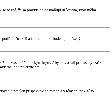
 Je bežné, že sa pravidelne odstraňujú užívatelia, ktorí ničím
te podľa inštrukcií a takmer ihneď budete prihlásený.
eužitiu Vášho účtu niekým iným. Aby ste zostali prihlásený, zaškrtnite
aviarne, na univerzite atď.
ledovania nových príspevkov na fórach a v témach, pokiaľ to