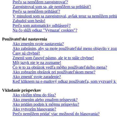
Prečo sa nemôžem zaregistrovať?
Zaregistroval som sa, ale nemôžem sa prihlásiť!
Prečo sa nemôžem prihlásiť?
V minulosti som sa zaregistroval, avšak teraz sa nemôžem prihl
Zabudol som heslo!
Prečo som automaticky odhlásený?
Na čo slúži odkaz "Vymazať cookies"?
Používateľské nastavenia
Ako zmením svoje nastavenia?
Ako zabránim, aby sa moje používateľské meno objavilo v zoz
Časy sú chybné!
Zmenil som časové pásmo, ale je to stále chybne!
Môj jazyk nie je na zozname!
Čo je to za obrázok vedľa môjho používateľského mena?
Ako zobrazím obrázok pri používateľskom mene?
Ako zmeniť svoje zaradenie?
Keď kliknem na e-mailový odkaz používateľa, som vyzvaný k p
Vkladanie príspevkov
Ako vložím tému do fóra?
Ako zmením alebo zmažem príspevok?
Ako pridám podpis k môjmu príspevku?
Ako vytvorím hlasovanie?
Prečo nemôžem pridať viac možností do hlasovania?