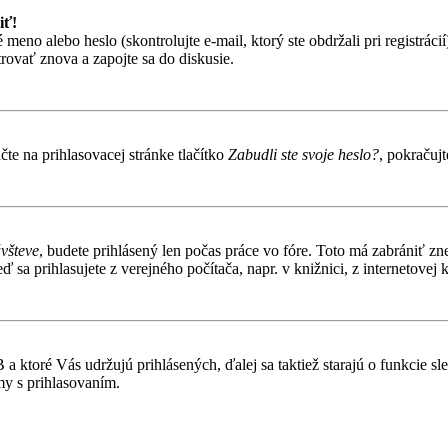
iť!
o alebo heslo (skontrolujte e-mail, ktorý ste obdržali pri registrácií).
trovať znova a zapojte sa do diskusie.
te na prihlasovacej stránke tlačítko
Zabudli ste svoje heslo?
, pokračuj
ávšteve
, budete prihlásený len počas práce vo fóre. Toto má zabrániť zn
 sa prihlasujete z verejného počítača, napr. v knižnici, z internetovej k
 ktoré Vás udržujú prihlásených, ďalej sa taktiež starajú o funkcie s
my s prihlasovaním.