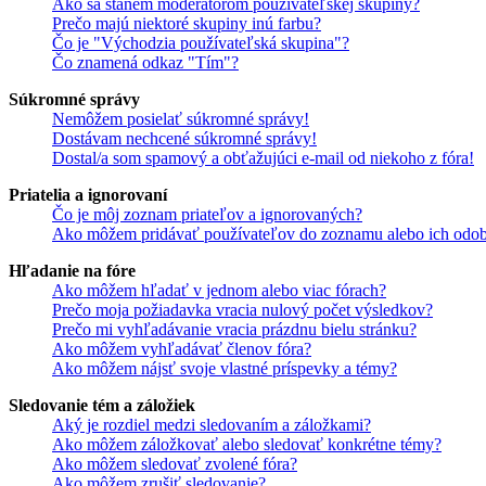
Ako sa stanem moderátorom používateľskej skupiny?
Prečo majú niektoré skupiny inú farbu?
Čo je "Východzia používateľská skupina"?
Čo znamená odkaz "Tím"?
Súkromné správy
Nemôžem posielať súkromné správy!
Dostávam nechcené súkromné správy!
Dostal/a som spamový a obťažujúci e-mail od niekoho z fóra!
Priatelia a ignorovaní
Čo je môj zoznam priateľov a ignorovaných?
Ako môžem pridávať používateľov do zoznamu alebo ich odob
Hľadanie na fóre
Ako môžem hľadať v jednom alebo viac fórach?
Prečo moja požiadavka vracia nulový počet výsledkov?
Prečo mi vyhľadávanie vracia prázdnu bielu stránku?
Ako môžem vyhľadávať členov fóra?
Ako môžem nájsť svoje vlastné príspevky a témy?
Sledovanie tém a záložiek
Aký je rozdiel medzi sledovaním a záložkami?
Ako môžem záložkovať alebo sledovať konkrétne témy?
Ako môžem sledovať zvolené fóra?
Ako môžem zrušiť sledovanie?