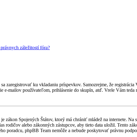
rávnych záležitostí fóra?
ebné sa zaregistrovať ku vkladaniu príspevkov. Samozrejme, že regist
e e-mailov používateľom, prihlásenie do skupín, atď. Vrele Vám teda r
je zákon Spojených Štátov, ktorý má chrániť mládež na internete. Na 
 rodičov alebo zákonných zástupcov, aby tieto data uložil. Tento zákon 
vneho poradcu, phpBB Team nemôže a nebude poskytovať právnu podpo