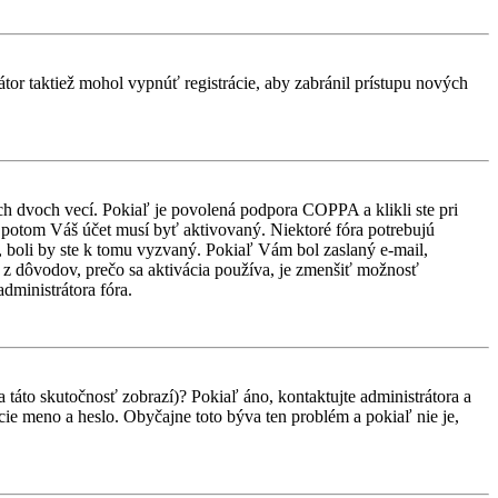
átor taktiež mohol vypnúť registrácie, aby zabránil prístupu nových
ch dvoch vecí. Pokiaľ je povolená podpora COPPA a klikli ste pri
d, potom Váš účet musí byť aktivovaný. Niektoré fóra potrebujú
i, boli by ste k tomu vyzvaný. Pokiaľ Vám bol zaslaný e-mail,
ým z dôvodov, prečo sa aktivácia používa, je zmenšiť možnosť
administrátora fóra.
 táto skutočnosť zobrazí)? Pokiaľ áno, kontaktujte administrátora a
vacie meno a heslo. Obyčajne toto býva ten problém a pokiaľ nie je,