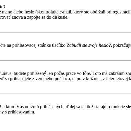
iť!
o alebo heslo (skontrolujte e-mail, ktorý ste obdržali pri registrácií).
trovať znova a zapojte sa do diskusie.
te na prihlasovacej stránke tlačítko
Zabudli ste svoje heslo?
, pokračuj
ávšteve
, budete prihlásený len počas práce vo fóre. Toto má zabrániť zn
 sa prihlasujete z verejného počítača, napr. v knižnici, z internetovej k
 ktoré Vás udržujú prihlásených, ďalej sa taktiež starajú o funkcie s
my s prihlasovaním.