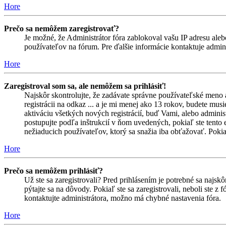
Hore
Prečo sa nemôžem zaregistrovať?
Je možné, že Administrátor fóra zablokoval vašu IP adresu alebo
používateľov na fórum. Pre ďalšie informácie kontaktuje admini
Hore
Zaregistroval som sa, ale nemôžem sa prihlásiť!
Najskôr skontrolujte, že zadávate správne používateľské meno 
registrácii na odkaz ... a je mi menej ako 13 rokov, budete mus
aktiváciu všetkých nových registrácií, buď Vami, alebo adminis
postupujte podľa inštrukcií v ňom uvedených, pokiaľ ste tento e
nežiaducich používateľov, ktorý sa snažia iba obťažovať. Pokiaľ s
Hore
Prečo sa nemôžem prihlásiť?
Už ste sa zaregistrovali? Pred prihlásením je potrebné sa najsk
pýtajte sa na dôvody. Pokiaľ ste sa zaregistrovali, neboli ste z
kontaktujte administrátora, možno má chybné nastavenia fóra.
Hore