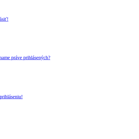
ásiť!
name práve prihlásených?
rihláseniu!