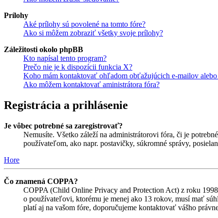
Prílohy
Aké prílohy sú povolené na tomto fóre?
Ako si môžem zobraziť všetky svoje prílohy?
Záležitosti okolo phpBB
Kto napísal tento program?
Prečo nie je k dispozícii funkcia X?
Koho mám kontaktovať ohľadom obťažujúcich e-mailov alebo p
Ako môžem kontaktovať aministrátora fóra?
Registrácia a prihlásenie
Je vôbec potrebné sa zaregistrovať?
Nemusíte. Všetko záleží na administrátorovi fóra, či je potr
používateľom, ako napr. postavičky, súkromné správy, posielani
Hore
Čo znamená COPPA?
COPPA (Child Online Privacy and Protection Act) z roku 1998 
o používateľovi, ktorému je menej ako 13 rokov, musí mať súhlas
platí aj na vašom fóre, doporučujeme kontaktovať vášho prá