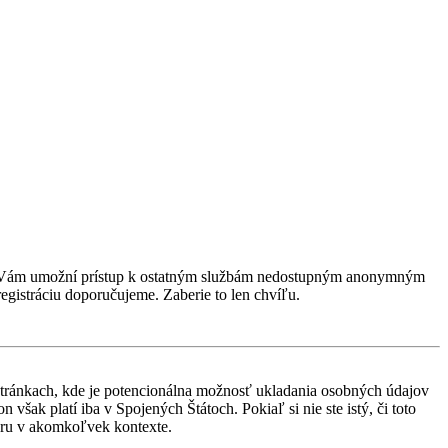
rácia Vám umožní prístup k ostatným službám nedostupným anonymným
egistráciu doporučujeme. Zaberie to len chvíľu.
stránkach, kde je potencionálna možnosť ukladania osobných údajov
však platí iba v Spojených Štátoch. Pokiaľ si nie ste istý, či toto
ru v akomkoľvek kontexte.