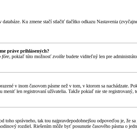
 databáze. Ku zmene stačí stlačiť tlačítko odkazu Nastavenia (zvyčajne 
ame práve prihlásených?
 fóre
, pokiaľ túto možnosť
zvolíte
budete viditeľný len pre administrát
obrazené v inom časovom pásme než v tom, v ktorom sa nachádzate. Poki
niť len registrovaní užívatelia. Takže pokiaľ nie ste registrovaný, to
líši od toho správneho, tak tou najpravdepodobnejšou odpoveďou je, že sa
odinový rozdiel. Riešením môže byť posunutie časového pásma o jednu