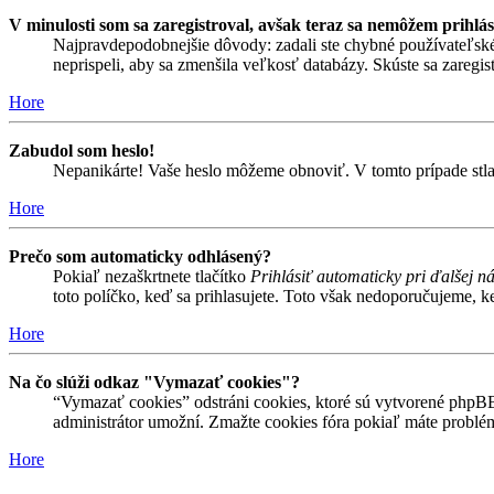
V minulosti som sa zaregistroval, avšak teraz sa nemôžem prihlás
Najpravdepodobnejšie dôvody: zadali ste chybné používateľské men
neprispeli, aby sa zmenšila veľkosť databázy. Skúste sa zaregis
Hore
Zabudol som heslo!
Nepanikárte! Vaše heslo môžeme obnoviť. V tomto prípade stlač
Hore
Prečo som automaticky odhlásený?
Pokiaľ nezaškrtnete tlačítko
Prihlásiť automaticky pri ďalšej n
toto políčko, keď sa prihlasujete. Toto však nedoporučujeme, keď
Hore
Na čo slúži odkaz "Vymazať cookies"?
“Vymazať cookies” odstráni cookies, ktoré sú vytvorené phpBB a
administrátor umožní. Zmažte cookies fóra pokiaľ máte problé
Hore