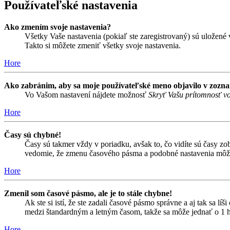
Používateľské nastavenia
Ako zmením svoje nastavenia?
Všetky Vaše nastavenia (pokiaľ ste zaregistrovaný) sú uložené v
Takto si môžete zmeniť všetky svoje nastavenia.
Hore
Ako zabránim, aby sa moje používateľské meno objavilo v zozn
Vo Vašom nastavení nájdete možnosť
Skryť Vašu prítomnosť vo
Hore
Časy sú chybné!
Časy sú takmer vždy v poriadku, avšak to, čo vidíte sú časy z
vedomie, že zmenu časového pásma a podobné nastavenia môžu me
Hore
Zmenil som časové pásmo, ale je to stále chybne!
Ak ste si istí, že ste zadali časové pásmo správne a aj tak sa 
medzi štandardným a letným časom, takže sa môže jednať o 1 h
Hore