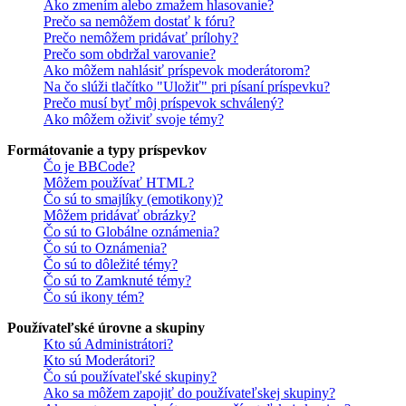
Ako zmením alebo zmažem hlasovanie?
Prečo sa nemôžem dostať k fóru?
Prečo nemôžem pridávať prílohy?
Prečo som obdržal varovanie?
Ako môžem nahlásiť príspevok moderátorom?
Na čo slúži tlačítko "Uložiť" pri písaní príspevku?
Prečo musí byť môj príspevok schválený?
Ako môžem oživiť svoje témy?
Formátovanie a typy príspevkov
Čo je BBCode?
Môžem používať HTML?
Čo sú to smajlíky (emotikony)?
Môžem pridávať obrázky?
Čo sú to Globálne oznámenia?
Čo sú to Oznámenia?
Čo sú to dôležité témy?
Čo sú to Zamknuté témy?
Čo sú ikony tém?
Používateľské úrovne a skupiny
Kto sú Administrátori?
Kto sú Moderátori?
Čo sú používateľské skupiny?
Ako sa môžem zapojiť do používateľskej skupiny?