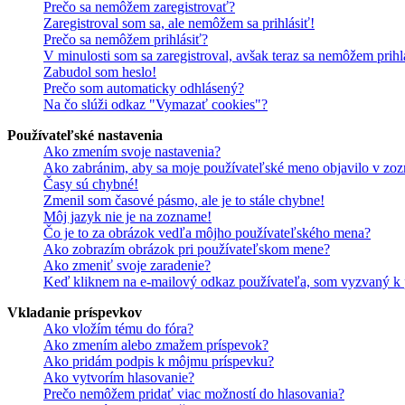
Prečo sa nemôžem zaregistrovať?
Zaregistroval som sa, ale nemôžem sa prihlásiť!
Prečo sa nemôžem prihlásiť?
V minulosti som sa zaregistroval, avšak teraz sa nemôžem prihl
Zabudol som heslo!
Prečo som automaticky odhlásený?
Na čo slúži odkaz "Vymazať cookies"?
Používateľské nastavenia
Ako zmením svoje nastavenia?
Ako zabránim, aby sa moje používateľské meno objavilo v zoz
Časy sú chybné!
Zmenil som časové pásmo, ale je to stále chybne!
Môj jazyk nie je na zozname!
Čo je to za obrázok vedľa môjho používateľského mena?
Ako zobrazím obrázok pri používateľskom mene?
Ako zmeniť svoje zaradenie?
Keď kliknem na e-mailový odkaz používateľa, som vyzvaný k p
Vkladanie príspevkov
Ako vložím tému do fóra?
Ako zmením alebo zmažem príspevok?
Ako pridám podpis k môjmu príspevku?
Ako vytvorím hlasovanie?
Prečo nemôžem pridať viac možností do hlasovania?