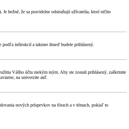
 Je bežné, že sa pravidelne odstraňujú užívatelia, ktorí ničím
te podľa inštrukcií a takmer ihneď budete prihlásený.
eužitiu Vášho účtu niekým iným. Aby ste zostali prihlásený, zaškrtnite
aviarne, na univerzite atď.
ledovania nových príspevkov na fórach a v témach, pokiaľ to