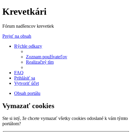
Krevetkári
Fórum nadšencov krevetiek
Prejsť na obsah
Rýchle odkazy
Zoznam používateľov
Realizačný tím
FAQ
Prihlásiť sa
Vytvoriť účet
Obsah portálu
Vymazať cookies
Ste si istý, že chcete vymazať všetky cookies odoslané k vám týmto
portálom?