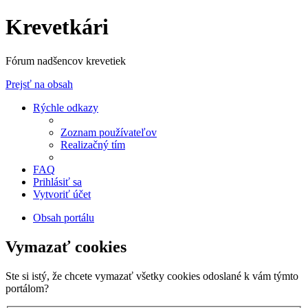
Krevetkári
Fórum nadšencov krevetiek
Prejsť na obsah
Rýchle odkazy
Zoznam používateľov
Realizačný tím
FAQ
Prihlásiť sa
Vytvoriť účet
Obsah portálu
Vymazať cookies
Ste si istý, že chcete vymazať všetky cookies odoslané k vám týmto
portálom?