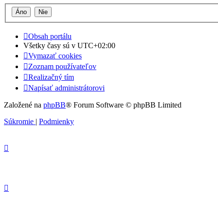
Obsah portálu
Všetky časy sú v
UTC+02:00
Vymazať cookies
Zoznam používateľov
Realizačný tím
Napísať administrátorovi
Založené na
phpBB
® Forum Software © phpBB Limited
Súkromie
|
Podmienky