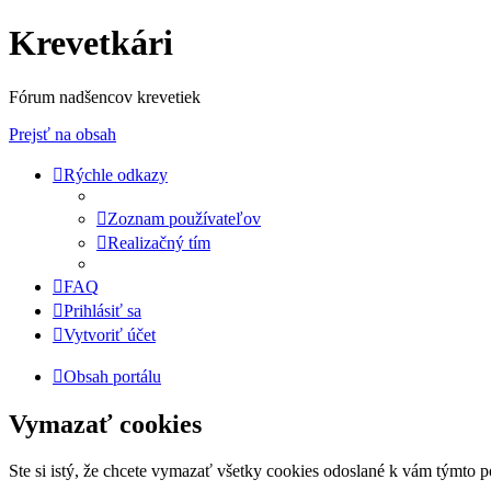
Krevetkári
Fórum nadšencov krevetiek
Prejsť na obsah
Rýchle odkazy
Zoznam používateľov
Realizačný tím
FAQ
Prihlásiť sa
Vytvoriť účet
Obsah portálu
Vymazať cookies
Ste si istý, že chcete vymazať všetky cookies odoslané k vám týmto 