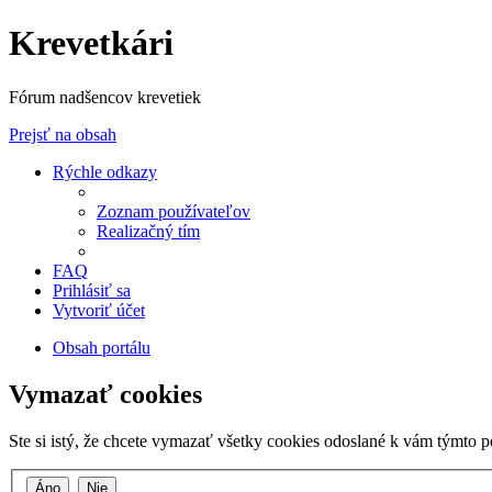
Krevetkári
Fórum nadšencov krevetiek
Prejsť na obsah
Rýchle odkazy
Zoznam používateľov
Realizačný tím
FAQ
Prihlásiť sa
Vytvoriť účet
Obsah portálu
Vymazať cookies
Ste si istý, že chcete vymazať všetky cookies odoslané k vám týmto 