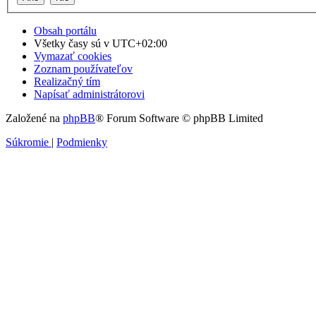
Obsah portálu
Všetky časy sú v
UTC+02:00
Vymazať cookies
Zoznam používateľov
Realizačný tím
Napísať administrátorovi
Založené na
phpBB
® Forum Software © phpBB Limited
Súkromie
|
Podmienky