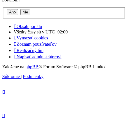
Obsah portálu
Všetky časy sú v
UTC+02:00
Vymazať cookies
Zoznam používateľov
Realizačný tím
Napísať administrátorovi
Založené na
phpBB
® Forum Software © phpBB Limited
Súkromie
|
Podmienky