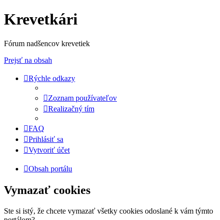
Krevetkári
Fórum nadšencov krevetiek
Prejsť na obsah
Rýchle odkazy
Zoznam používateľov
Realizačný tím
FAQ
Prihlásiť sa
Vytvoriť účet
Obsah portálu
Vymazať cookies
Ste si istý, že chcete vymazať všetky cookies odoslané k vám týmto
portálom?