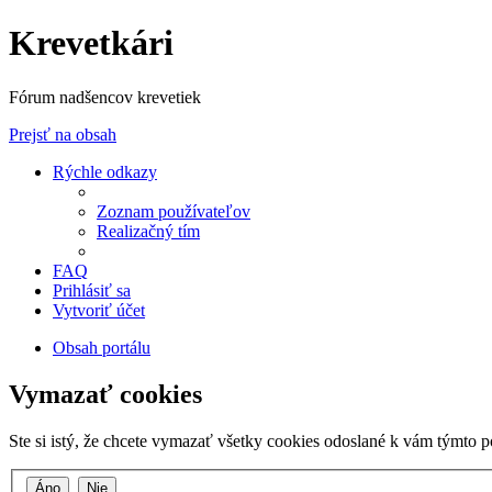
Krevetkári
Fórum nadšencov krevetiek
Prejsť na obsah
Rýchle odkazy
Zoznam používateľov
Realizačný tím
FAQ
Prihlásiť sa
Vytvoriť účet
Obsah portálu
Vymazať cookies
Ste si istý, že chcete vymazať všetky cookies odoslané k vám týmto 