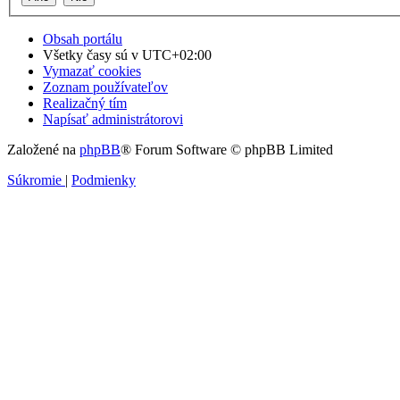
Obsah portálu
Všetky časy sú v
UTC+02:00
Vymazať cookies
Zoznam používateľov
Realizačný tím
Napísať administrátorovi
Založené na
phpBB
® Forum Software © phpBB Limited
Súkromie
|
Podmienky