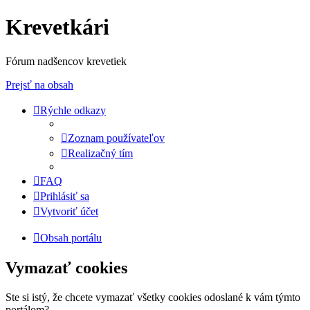
Krevetkári
Fórum nadšencov krevetiek
Prejsť na obsah
Rýchle odkazy
Zoznam používateľov
Realizačný tím
FAQ
Prihlásiť sa
Vytvoriť účet
Obsah portálu
Vymazať cookies
Ste si istý, že chcete vymazať všetky cookies odoslané k vám týmto
portálom?