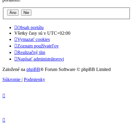
Obsah portálu
Všetky časy sú v
UTC+02:00
Vymazať cookies
Zoznam používateľov
Realizačný tím
Napísať administrátorovi
Založené na
phpBB
® Forum Software © phpBB Limited
Súkromie
|
Podmienky