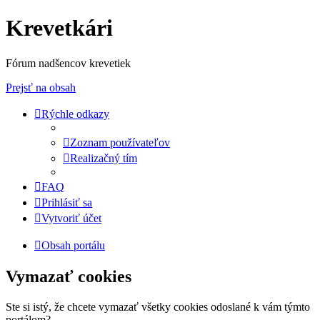
Krevetkári
Fórum nadšencov krevetiek
Prejsť na obsah
Rýchle odkazy
Zoznam používateľov
Realizačný tím
FAQ
Prihlásiť sa
Vytvoriť účet
Obsah portálu
Vymazať cookies
Ste si istý, že chcete vymazať všetky cookies odoslané k vám týmto
portálom?