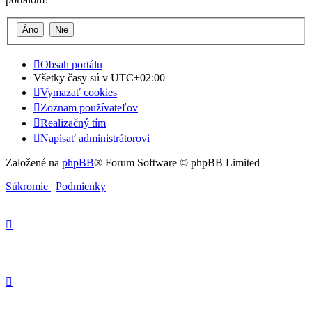
Obsah portálu
Všetky časy sú v
UTC+02:00
Vymazať cookies
Zoznam používateľov
Realizačný tím
Napísať administrátorovi
Založené na
phpBB
® Forum Software © phpBB Limited
Súkromie
|
Podmienky