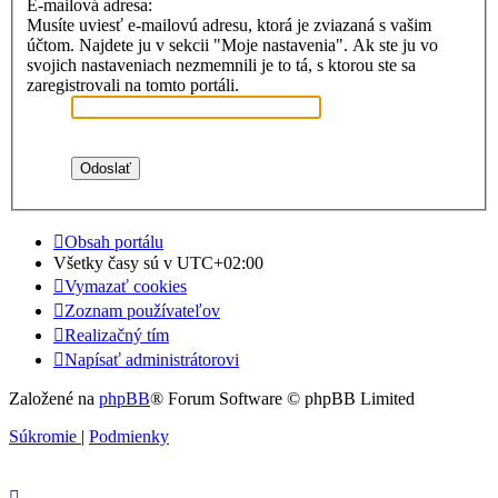
E-mailová adresa:
Musíte uviesť e-mailovú adresu, ktorá je zviazaná s vašim
účtom. Najdete ju v sekcii "Moje nastavenia". Ak ste ju vo
svojich nastaveniach nezmemnili je to tá, s ktorou ste sa
zaregistrovali na tomto portáli.
Obsah portálu
Všetky časy sú v
UTC+02:00
Vymazať cookies
Zoznam používateľov
Realizačný tím
Napísať administrátorovi
Založené na
phpBB
® Forum Software © phpBB Limited
Súkromie
|
Podmienky