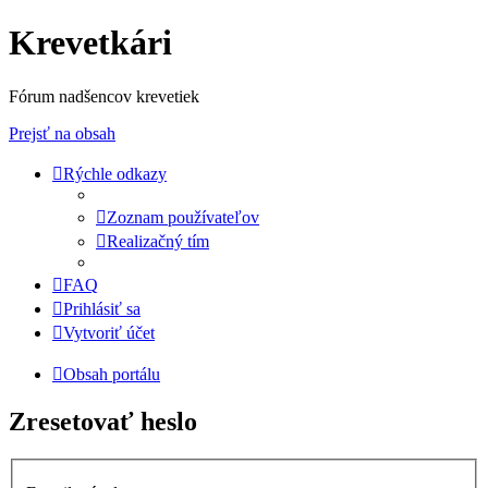
Krevetkári
Fórum nadšencov krevetiek
Prejsť na obsah
Rýchle odkazy
Zoznam používateľov
Realizačný tím
FAQ
Prihlásiť sa
Vytvoriť účet
Obsah portálu
Zresetovať heslo