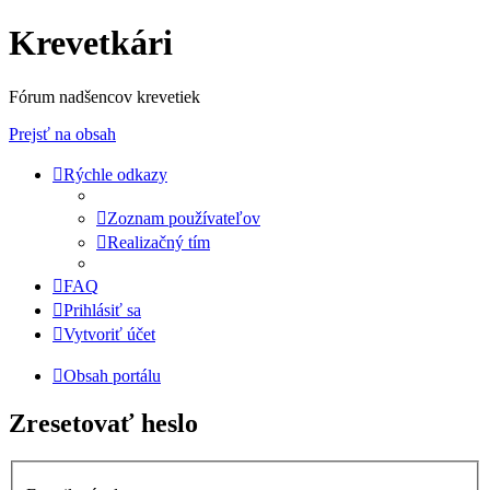
Krevetkári
Fórum nadšencov krevetiek
Prejsť na obsah
Rýchle odkazy
Zoznam používateľov
Realizačný tím
FAQ
Prihlásiť sa
Vytvoriť účet
Obsah portálu
Zresetovať heslo