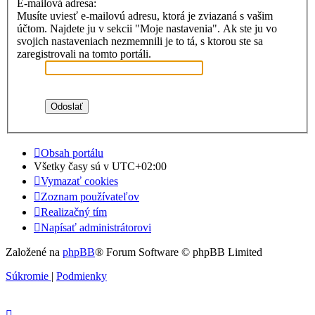
E-mailová adresa:
Musíte uviesť e-mailovú adresu, ktorá je zviazaná s vašim
účtom. Najdete ju v sekcii "Moje nastavenia". Ak ste ju vo
svojich nastaveniach nezmemnili je to tá, s ktorou ste sa
zaregistrovali na tomto portáli.
Obsah portálu
Všetky časy sú v
UTC+02:00
Vymazať cookies
Zoznam používateľov
Realizačný tím
Napísať administrátorovi
Založené na
phpBB
® Forum Software © phpBB Limited
Súkromie
|
Podmienky