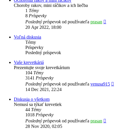
Ochorenia rakov a mini ráčikov
Choroby rakov, mini ráčikov a ich liečba
1
Témy
8
Príspevky
Zobraziť
Posledný príspevok
od používateľa
prasan
posledný
20 Apr 2022, 18:00
príspevok
Voľná diskusia
Témy
Príspevky
Posledný príspevok
Vaše krevetkáriá
Prezentujte svoje krevetkárium
104
Témy
3141
Príspevky
Zobrazi
Posledný príspevok
od používateľa
venusa915
posledn
14 Dec 2021, 22:24
príspev
Diskusia o všetkom
Nemusí sa týkať krevetiek
44
Témy
1018
Príspevky
Zobraziť
Posledný príspevok
od používateľa
prasan
posledný
28 Nov 2020, 02:05