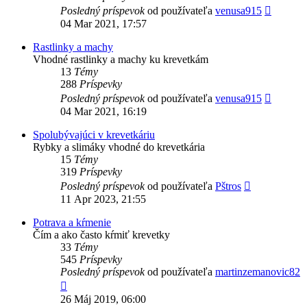
Zobrazi
Posledný príspevok
od používateľa
venusa915
posledn
04 Mar 2021, 17:57
príspev
Rastlinky a machy
Vhodné rastlinky a machy ku krevetkám
13
Témy
288
Príspevky
Zobrazi
Posledný príspevok
od používateľa
venusa915
posledn
04 Mar 2021, 16:19
príspev
Spolubývajúci v krevetkáriu
Rybky a slimáky vhodné do krevetkária
15
Témy
319
Príspevky
Zobraziť
Posledný príspevok
od používateľa
Pštros
posledný
11 Apr 2023, 21:55
príspevok
Potrava a kŕmenie
Čím a ako často kŕmiť krevetky
33
Témy
545
Príspevky
Posledný príspevok
od používateľa
martinzemanovic82
Zobraziť
posledný
26 Máj 2019, 06:00