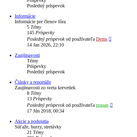
Príspevky
Posledný príspevok
Informácie
Informácie pre členov fóra
5
Témy
145
Príspevky
Zobraziť
Posledný príspevok
od používateľa
Denis
posledný
14 Jan 2026, 22:10
príspevok
Zaujímavosti
Témy
Príspevky
Posledný príspevok
Články a reportáže
Zaujímavosti zo sveta krevetiek
8
Témy
13
Príspevky
Zobraziť
Posledný príspevok
od používateľa
prasan
posledný
17 Jún 2018, 00:34
príspevok
Akcie a podujatia
Súťaže, burzy, stretávky
21
Témy