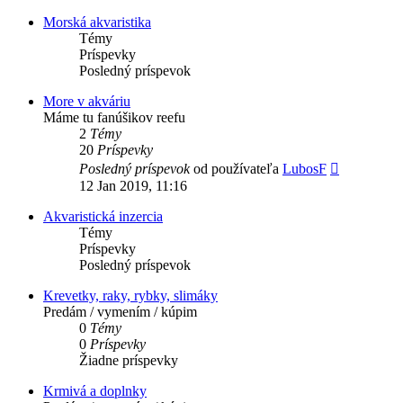
príspevok
Morská akvaristika
Témy
Príspevky
Posledný príspevok
More v akváriu
Máme tu fanúšikov reefu
2
Témy
20
Príspevky
Zobraziť
Posledný príspevok
od používateľa
LubosF
posledný
12 Jan 2019, 11:16
príspevok
Akvaristická inzercia
Témy
Príspevky
Posledný príspevok
Krevetky, raky, rybky, slimáky
Predám / vymením / kúpim
0
Témy
0
Príspevky
Žiadne príspevky
Krmivá a doplnky