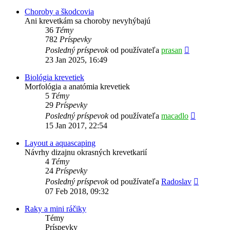
príspevok
Choroby a škodcovia
Ani krevetkám sa choroby nevyhýbajú
36
Témy
782
Príspevky
Zobraziť
Posledný príspevok
od používateľa
prasan
posledný
23 Jan 2025, 16:49
príspevok
Biológia krevetiek
Morfológia a anatómia krevetiek
5
Témy
29
Príspevky
Zobraziť
Posledný príspevok
od používateľa
macadlo
posledný
15 Jan 2017, 22:54
príspevok
Layout a aquascaping
Návrhy dizajnu okrasných krevetkarií
4
Témy
24
Príspevky
Zobraziť
Posledný príspevok
od používateľa
Radoslav
posledný
07 Feb 2018, 09:32
príspevok
Raky a mini ráčiky
Témy
Príspevky