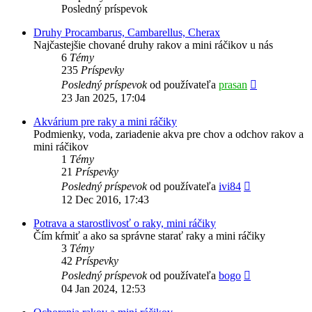
Posledný príspevok
Druhy Procambarus, Cambarellus, Cherax
Najčastejšie chované druhy rakov a mini ráčikov u nás
6
Témy
235
Príspevky
Zobraziť
Posledný príspevok
od používateľa
prasan
posledný
23 Jan 2025, 17:04
príspevok
Akvárium pre raky a mini ráčiky
Podmienky, voda, zariadenie akva pre chov a odchov rakov a
mini ráčikov
1
Témy
21
Príspevky
Zobraziť
Posledný príspevok
od používateľa
ivi84
posledný
12 Dec 2016, 17:43
príspevok
Potrava a starostlivosť o raky, mini ráčiky
Čím kŕmiť a ako sa správne starať raky a mini ráčiky
3
Témy
42
Príspevky
Zobraziť
Posledný príspevok
od používateľa
bogo
posledný
04 Jan 2024, 12:53
príspevok