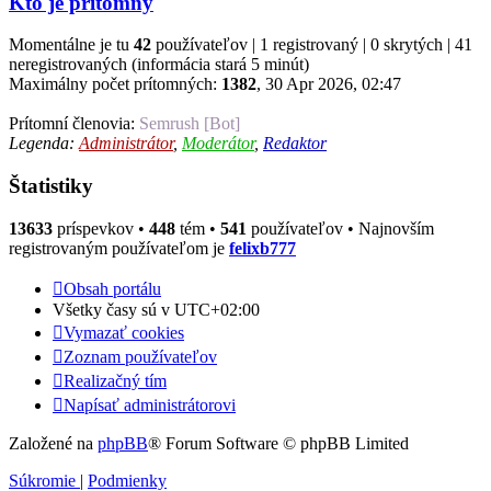
Kto je prítomný
Momentálne je tu
42
používateľov | 1 registrovaný | 0 skrytých | 41
neregistrovaných (informácia stará 5 minút)
Maximálny počet prítomných:
1382
, 30 Apr 2026, 02:47
Prítomní členovia:
Semrush [Bot]
Legenda:
Administrátor
,
Moderátor
,
Redaktor
Štatistiky
13633
príspevkov •
448
tém •
541
používateľov • Najnovším
registrovaným používateľom je
felixb777
Obsah portálu
Všetky časy sú v
UTC+02:00
Vymazať cookies
Zoznam používateľov
Realizačný tím
Napísať administrátorovi
Založené na
phpBB
® Forum Software © phpBB Limited
Súkromie
|
Podmienky