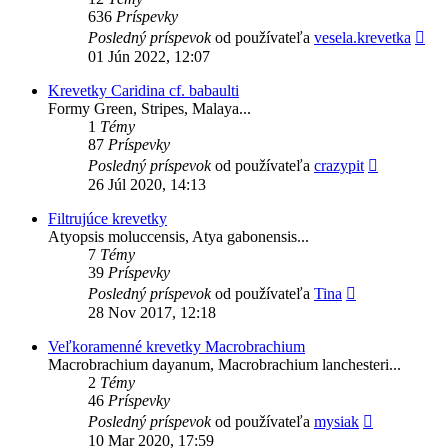
636
Príspevky
Zob
Posledný príspevok
od používateľa
vesela.krevetka
pos
01 Jún 2022, 12:07
prí
Krevetky Caridina cf. babaulti
Formy Green, Stripes, Malaya...
1
Témy
87
Príspevky
Zobraziť
Posledný príspevok
od používateľa
crazypit
posledný
26 Júl 2020, 14:13
príspevok
Filtrujúce krevetky
Atyopsis moluccensis, Atya gabonensis...
7
Témy
39
Príspevky
Zobraziť
Posledný príspevok
od používateľa
Tina
posledný
28 Nov 2017, 12:18
príspevok
Veľkoramenné krevetky Macrobrachium
Macrobrachium dayanum, Macrobrachium lanchesteri...
2
Témy
46
Príspevky
Zobraziť
Posledný príspevok
od používateľa
mysiak
posledný
10 Mar 2020, 17:59