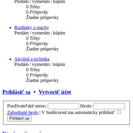
Predám / vymením / kúpim
0
Témy
0
Príspevky
Žiadne príspevky
Rastlinky a machy
Predám / vymením / kúpim
0
Témy
0
Príspevky
Žiadne príspevky
Akváriá a technika
Predám / vymením / kúpim
0
Témy
0
Príspevky
Žiadne príspevky
Prihlásiť sa
•
Vytvoriť účet
Používateľské meno:
Heslo:
Zabudnuté heslo
|
V budúcnosti ma automaticky prihlásiť