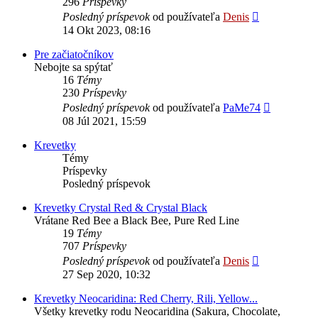
296
Príspevky
Zobraziť
Posledný príspevok
od používateľa
Denis
posledný
14 Okt 2023, 08:16
príspevok
Pre začiatočníkov
Nebojte sa spýtať
16
Témy
230
Príspevky
Zobraziť
Posledný príspevok
od používateľa
PaMe74
posledný
08 Júl 2021, 15:59
príspevok
Krevetky
Témy
Príspevky
Posledný príspevok
Krevetky Crystal Red & Crystal Black
Vrátane Red Bee a Black Bee, Pure Red Line
19
Témy
707
Príspevky
Zobraziť
Posledný príspevok
od používateľa
Denis
posledný
27 Sep 2020, 10:32
príspevok
Krevetky Neocaridina: Red Cherry, Rili, Yellow...
Všetky krevetky rodu Neocaridina (Sakura, Chocolate,