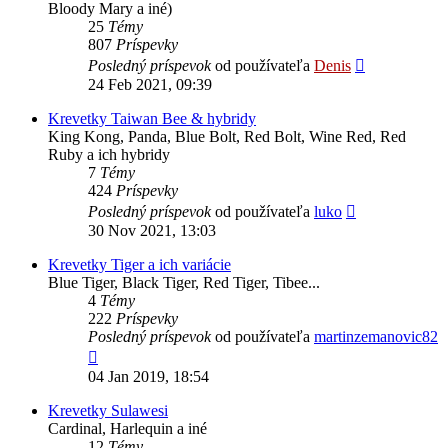
Bloody Mary a iné)
25
Témy
807
Príspevky
Zobraziť
Posledný príspevok
od používateľa
Denis
posledný
24 Feb 2021, 09:39
príspevok
Krevetky Taiwan Bee & hybridy
King Kong, Panda, Blue Bolt, Red Bolt, Wine Red, Red
Ruby a ich hybridy
7
Témy
424
Príspevky
Zobraziť
Posledný príspevok
od používateľa
luko
posledný
30 Nov 2021, 13:03
príspevok
Krevetky Tiger a ich variácie
Blue Tiger, Black Tiger, Red Tiger, Tibee...
4
Témy
222
Príspevky
Posledný príspevok
od používateľa
martinzemanovic82
Zobraziť
posledný
04 Jan 2019, 18:54
príspevok
Krevetky Sulawesi
Cardinal, Harlequin a iné
12
Témy