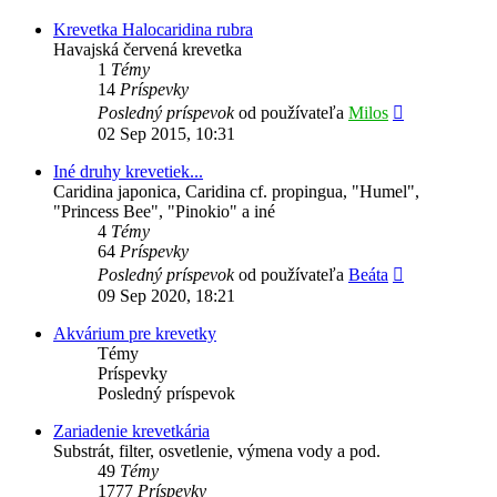
príspevok
Krevetka Halocaridina rubra
Havajská červená krevetka
1
Témy
14
Príspevky
Zobraziť
Posledný príspevok
od používateľa
Milos
posledný
02 Sep 2015, 10:31
príspevok
Iné druhy krevetiek...
Caridina japonica, Caridina cf. propingua, "Humel",
"Princess Bee", "Pinokio" a iné
4
Témy
64
Príspevky
Zobraziť
Posledný príspevok
od používateľa
Beáta
posledný
09 Sep 2020, 18:21
príspevok
Akvárium pre krevetky
Témy
Príspevky
Posledný príspevok
Zariadenie krevetkária
Substrát, filter, osvetlenie, výmena vody a pod.
49
Témy
1777
Príspevky