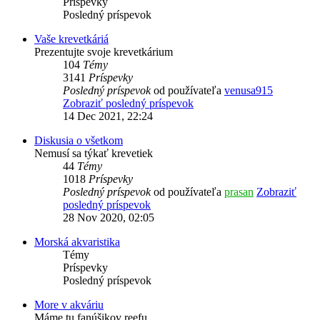
Príspevky
Posledný príspevok
Vaše krevetkáriá
Prezentujte svoje krevetkárium
104
Témy
3141
Príspevky
Posledný príspevok
od používateľa
venusa915
Zobraziť posledný príspevok
14 Dec 2021, 22:24
Diskusia o všetkom
Nemusí sa týkať krevetiek
44
Témy
1018
Príspevky
Posledný príspevok
od používateľa
prasan
Zobraziť
posledný príspevok
28 Nov 2020, 02:05
Morská akvaristika
Témy
Príspevky
Posledný príspevok
More v akváriu
Máme tu fanúšikov reefu