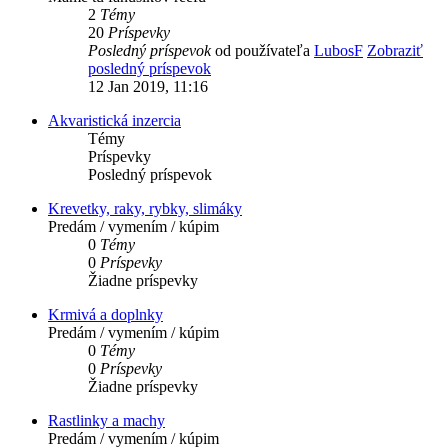
2
Témy
20
Príspevky
Posledný príspevok
od používateľa
LubosF
Zobraziť
posledný príspevok
12 Jan 2019, 11:16
Akvaristická inzercia
Témy
Príspevky
Posledný príspevok
Krevetky, raky, rybky, slimáky
Predám / vymením / kúpim
0
Témy
0
Príspevky
Žiadne príspevky
Krmivá a doplnky
Predám / vymením / kúpim
0
Témy
0
Príspevky
Žiadne príspevky
Rastlinky a machy
Predám / vymením / kúpim