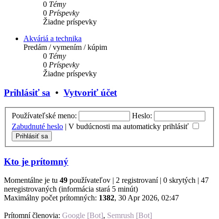
0
Témy
0
Príspevky
Žiadne príspevky
Akváriá a technika
Predám / vymením / kúpim
0
Témy
0
Príspevky
Žiadne príspevky
Prihlásiť sa
•
Vytvoriť účet
Používateľské meno:
Heslo:
Zabudnuté heslo
|
V budúcnosti ma automaticky prihlásiť
Kto je prítomný
Momentálne je tu
49
používateľov | 2 registrovaní | 0 skrytých | 47
neregistrovaných (informácia stará 5 minút)
Maximálny počet prítomných:
1382
, 30 Apr 2026, 02:47
Prítomní členovia:
Google [Bot]
,
Semrush [Bot]