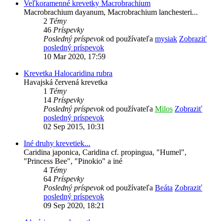
Veľkoramenné krevetky Macrobrachium
Macrobrachium dayanum, Macrobrachium lanchesteri...
2
Témy
46
Príspevky
Posledný príspevok
od používateľa
mysiak
Zobraziť
posledný príspevok
10 Mar 2020, 17:59
Krevetka Halocaridina rubra
Havajská červená krevetka
1
Témy
14
Príspevky
Posledný príspevok
od používateľa
Milos
Zobraziť
posledný príspevok
02 Sep 2015, 10:31
Iné druhy krevetiek...
Caridina japonica, Caridina cf. propingua, "Humel",
"Princess Bee", "Pinokio" a iné
4
Témy
64
Príspevky
Posledný príspevok
od používateľa
Beáta
Zobraziť
posledný príspevok
09 Sep 2020, 18:21