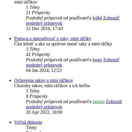
mini ráčikov
1
Témy
21
Príspevky
Posledný príspevok
od používateľa
ivi84
Zobraziť
posledný príspevok
12 Dec 2016, 17:43
Potrava a starostlivosť o raky, mini ráčiky
Čím kŕmiť a ako sa správne starať raky a mini ráčiky
3
Témy
42
Príspevky
Posledný príspevok
od používateľa
bogo
Zobraziť
posledný príspevok
04 Jan 2024, 12:53
Ochorenia rakov a mini ráčikov
Choroby rakov, mini ráčikov a ich liečba
1
Témy
8
Príspevky
Posledný príspevok
od používateľa
prasan
Zobraziť
posledný príspevok
20 Apr 2022, 18:00
Voľná diskusia
Témy