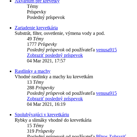
Akvárium pre krevetky
Témy
Príspevky
Posledný príspevok
Zariadenie krevetkária
Substrát, filter, osvetlenie, výmena vody a pod.
49
Témy
1777
Príspevky
Posledný príspevok
od používateľa
venusa915
Zobraziť posledný príspevok
04 Mar 2021, 17:57
Rastlinky a machy
Vhodné rastlinky a machy ku krevetkám
13
Témy
288
Príspevky
Posledný príspevok
od používateľa
venusa915
Zobraziť posledný príspevok
04 Mar 2021, 16:19
Spolubývajúci v krevetkáriu
Rybky a slimáky vhodné do krevetkária
15
Témy
319
Príspevky
Posledný príspevok
od používateľa
Pštros
Zobraziť