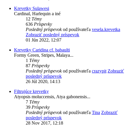
Krevetky Sulawesi
Cardinal, Harlequin a iné
12
Témy
636
Príspevky
Posledný príspevok
od používateľa
vesela.krevetka
Zobraziť posledný príspevok
01 Jún 2022, 12:07
Krevetky Caridina cf. babaulti
Formy Green, Stripes, Malaya...
1
Témy
87
Príspevky
Posledný príspevok
od používateľa
crazypit
Zobraziť
posledný príspevok
26 Júl 2020, 14:13
Filtrujúce krevetky
Atyopsis moluccensis, Atya gabonensis...
7
Témy
39
Príspevky
Posledný príspevok
od používateľa
Tina
Zobraziť
posledný príspevok
28 Nov 2017, 12:18