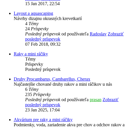
15 Jan 2017, 22:54
Layout a aquascaping
Návrhy dizajnu okrasných krevetkarií
4
Témy
24
Príspevky
Posledný príspevok
od používateľa
Radoslav
Zobraziť
posledný príspevok
07 Feb 2018, 09:32
Raky a mini ráčiky
Témy
Príspevky
Posledný príspevok
Druhy Procambarus, Cambarellus, Cherax
Najčastejšie chované druhy rakov a mini ráčikov u nás
6
Témy
235
Príspevky
Posledný príspevok
od používateľa
prasan
Zobraziť
posledný príspevok
23 Jan 2025, 17:04
Akvárium pre raky a mini ráčiky
Podmienky, voda, zariadenie akva pre chov a odchov rakov a