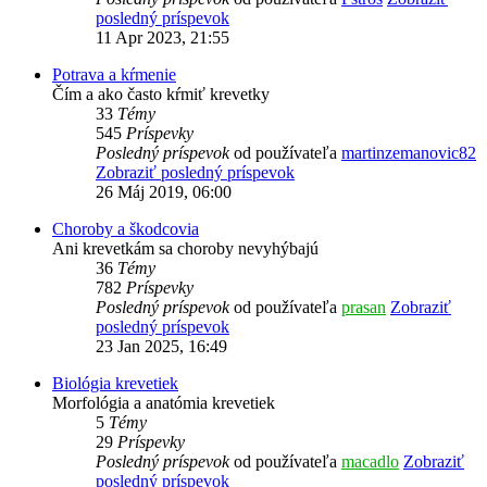
posledný príspevok
11 Apr 2023, 21:55
Potrava a kŕmenie
Čím a ako často kŕmiť krevetky
33
Témy
545
Príspevky
Posledný príspevok
od používateľa
martinzemanovic82
Zobraziť posledný príspevok
26 Máj 2019, 06:00
Choroby a škodcovia
Ani krevetkám sa choroby nevyhýbajú
36
Témy
782
Príspevky
Posledný príspevok
od používateľa
prasan
Zobraziť
posledný príspevok
23 Jan 2025, 16:49
Biológia krevetiek
Morfológia a anatómia krevetiek
5
Témy
29
Príspevky
Posledný príspevok
od používateľa
macadlo
Zobraziť
posledný príspevok