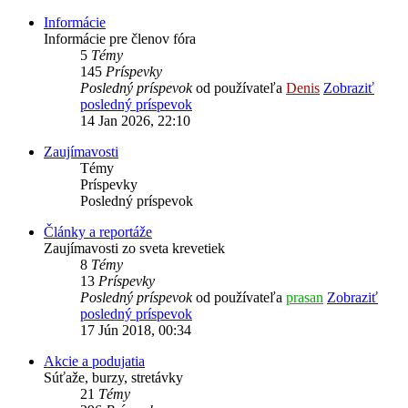
Informácie
Informácie pre členov fóra
5
Témy
145
Príspevky
Posledný príspevok
od používateľa
Denis
Zobraziť
posledný príspevok
14 Jan 2026, 22:10
Zaujímavosti
Témy
Príspevky
Posledný príspevok
Články a reportáže
Zaujímavosti zo sveta krevetiek
8
Témy
13
Príspevky
Posledný príspevok
od používateľa
prasan
Zobraziť
posledný príspevok
17 Jún 2018, 00:34
Akcie a podujatia
Súťaže, burzy, stretávky
21
Témy