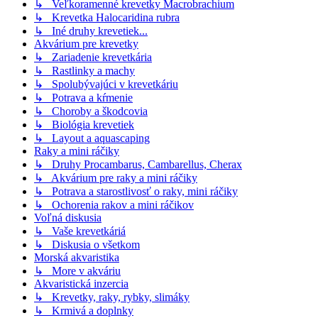
↳ Veľkoramenné krevetky Macrobrachium
↳ Krevetka Halocaridina rubra
↳ Iné druhy krevetiek...
Akvárium pre krevetky
↳ Zariadenie krevetkária
↳ Rastlinky a machy
↳ Spolubývajúci v krevetkáriu
↳ Potrava a kŕmenie
↳ Choroby a škodcovia
↳ Biológia krevetiek
↳ Layout a aquascaping
Raky a mini ráčiky
↳ Druhy Procambarus, Cambarellus, Cherax
↳ Akvárium pre raky a mini ráčiky
↳ Potrava a starostlivosť o raky, mini ráčiky
↳ Ochorenia rakov a mini ráčikov
Voľná diskusia
↳ Vaše krevetkáriá
↳ Diskusia o všetkom
Morská akvaristika
↳ More v akváriu
Akvaristická inzercia
↳ Krevetky, raky, rybky, slimáky
↳ Krmivá a doplnky