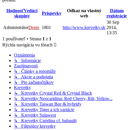
Hodnosť
Vedúci
Odkaz na vlastný
Dátum
Príspevky
skupiny
web
registrácie
30 Sep
Administrátor
Denis
1801
http://www.krevetky.sk
2014,
13:35
1 používateľ • Strana
1
z
1
Rýchla navigácia vo fórach
Oznámenia
↳ Informácie
Zaujímavosti
↳ Články a reportáže
↳ Akcie a podujatia
↳ Pre začiatočníkov
Krevetky
↳ Krevetky Crystal Red & Crystal Black
↳ Krevetky Neocaridina: Red Cherry, Rili, Yellow...
↳ Krevetky Taiwan Bee & hybridy
↳ Krevetky Tiger a ich variácie
↳ Krevetky Sulawesi
↳ Krevetky Caridina cf. babaulti
↳ Filtrujúce krevetky