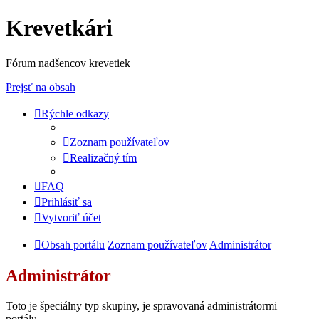
Krevetkári
Fórum nadšencov krevetiek
Prejsť na obsah
Rýchle odkazy
Zoznam používateľov
Realizačný tím
FAQ
Prihlásiť sa
Vytvoriť účet
Obsah portálu
Zoznam používateľov
Administrátor
Administrátor
Toto je špeciálny typ skupiny, je spravovaná administrátormi
portálu.