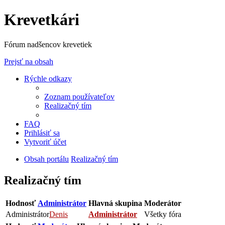
Krevetkári
Fórum nadšencov krevetiek
Prejsť na obsah
Rýchle odkazy
Zoznam používateľov
Realizačný tím
FAQ
Prihlásiť sa
Vytvoriť účet
Obsah portálu
Realizačný tím
Realizačný tím
Hodnosť
Administrátor
Hlavná skupina
Moderátor
Administrátor
Denis
Administrátor
Všetky fóra