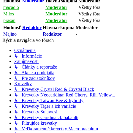
Hodnosť
Moderátor
Hlavná skupina
Moderátor
macadlo
Moderátor
Všetky fóra
Milos
Moderátor
Všetky fóra
prasan
Moderátor
Všetky fóra
Hodnosť
Redaktor
Hlavná skupina
Moderátor
Majino
Redaktor
-
Rýchla navigácia vo fórach
Oznámenia
↳ Informácie
Zaujímavosti
↳ Články a reportáže
↳ Akcie a podujatia
↳ Pre začiatočníkov
Krevetky
↳ Krevetky Crystal Red & Crystal Black
↳ Krevetky Neocaridina: Red Cherry, Rili, Yellow...
↳ Krevetky Taiwan Bee & hybridy
↳ Krevetky Tiger a ich variácie
↳ Krevetky Sulawesi
↳ Krevetky Caridina cf. babaulti
↳ Filtrujúce krevetky
↳ Veľkoramenné krevetky Macrobrachium