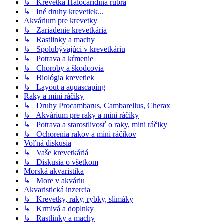
↳ Krevetka Halocaridina rubra
↳ Iné druhy krevetiek...
Akvárium pre krevetky
↳ Zariadenie krevetkária
↳ Rastlinky a machy
↳ Spolubývajúci v krevetkáriu
↳ Potrava a kŕmenie
↳ Choroby a škodcovia
↳ Biológia krevetiek
↳ Layout a aquascaping
Raky a mini ráčiky
↳ Druhy Procambarus, Cambarellus, Cherax
↳ Akvárium pre raky a mini ráčiky
↳ Potrava a starostlivosť o raky, mini ráčiky
↳ Ochorenia rakov a mini ráčikov
Voľná diskusia
↳ Vaše krevetkáriá
↳ Diskusia o všetkom
Morská akvaristika
↳ More v akváriu
Akvaristická inzercia
↳ Krevetky, raky, rybky, slimáky
↳ Krmivá a doplnky
↳ Rastlinky a machy