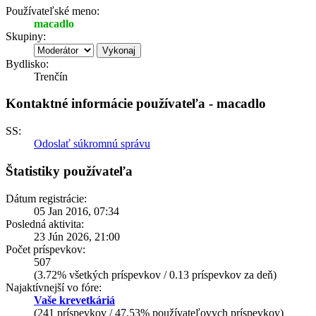
Používateľské meno:
macadlo
Skupiny:
Bydlisko:
Trenčín
Kontaktné informácie používateľa - macadlo
SS:
Odoslať súkromnú správu
Štatistiky používateľa
Dátum registrácie:
05 Jan 2016, 07:34
Posledná aktivita:
23 Jún 2026, 21:00
Počet príspevkov:
507
(3.72% všetkých príspevkov / 0.13 príspevkov za deň)
Najaktívnejší vo fóre:
Vaše krevetkáriá
(241 príspevkov / 47.53% používateľovych príspevkov)