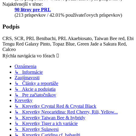
Najaktívnejší v téme:
90 litrov pre PRL
(213 príspevkov / 42.01% používateľovych príspevkov)
Podpis
CRS, SCR, PRL Benibachi, PRL Akaebiosato, Taiwan Bee red, Ebi
Tengu Red Galaxy Pinto, Topaz Blue, Green Jade a Sakura Red,
Calceo
Rýchla navigácia vo fórach
Oznámenia
↳ Informácie
Zaujímavosti
↳ Články a reportáže
↳ Akcie a podujatia
↳ Pre začiatočníkov
Krevetky
↳ Krevetky Crystal Red & Crystal Black
↳ Krevetky Neocaridina: Red Cherry, Rili, Yellow...
↳ Krevetky Taiwan Bee & hybridy
↳ Krevetky Tiger a ich variácie
↳ Krevetky Sulawesi
↳ Krevetky Caridina cf. babaulti