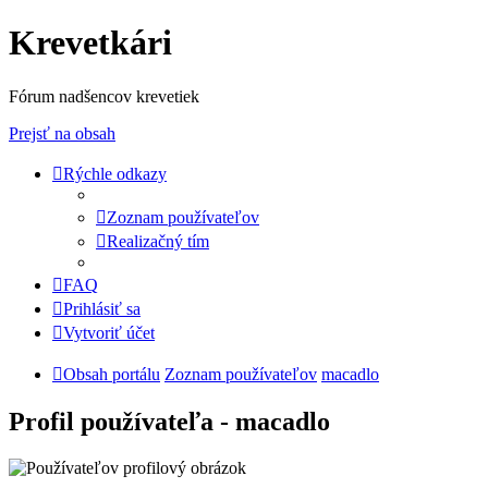
Krevetkári
Fórum nadšencov krevetiek
Prejsť na obsah
Rýchle odkazy
Zoznam používateľov
Realizačný tím
FAQ
Prihlásiť sa
Vytvoriť účet
Obsah portálu
Zoznam používateľov
macadlo
Profil používateľa - macadlo