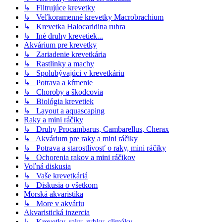
↳ Filtrujúce krevetky
↳ Veľkoramenné krevetky Macrobrachium
↳ Krevetka Halocaridina rubra
↳ Iné druhy krevetiek...
Akvárium pre krevetky
↳ Zariadenie krevetkária
↳ Rastlinky a machy
↳ Spolubývajúci v krevetkáriu
↳ Potrava a kŕmenie
↳ Choroby a škodcovia
↳ Biológia krevetiek
↳ Layout a aquascaping
Raky a mini ráčiky
↳ Druhy Procambarus, Cambarellus, Cherax
↳ Akvárium pre raky a mini ráčiky
↳ Potrava a starostlivosť o raky, mini ráčiky
↳ Ochorenia rakov a mini ráčikov
Voľná diskusia
↳ Vaše krevetkáriá
↳ Diskusia o všetkom
Morská akvaristika
↳ More v akváriu
Akvaristická inzercia
↳ Krevetky, raky, rybky, slimáky