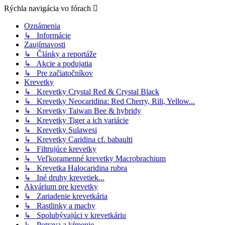
Rýchla navigácia vo fórach
Oznámenia
↳ Informácie
Zaujímavosti
↳ Články a reportáže
↳ Akcie a podujatia
↳ Pre začiatočníkov
Krevetky
↳ Krevetky Crystal Red & Crystal Black
↳ Krevetky Neocaridina: Red Cherry, Rili, Yellow...
↳ Krevetky Taiwan Bee & hybridy
↳ Krevetky Tiger a ich variácie
↳ Krevetky Sulawesi
↳ Krevetky Caridina cf. babaulti
↳ Filtrujúce krevetky
↳ Veľkoramenné krevetky Macrobrachium
↳ Krevetka Halocaridina rubra
↳ Iné druhy krevetiek...
Akvárium pre krevetky
↳ Zariadenie krevetkária
↳ Rastlinky a machy
↳ Spolubývajúci v krevetkáriu
↳ Potrava a kŕmenie