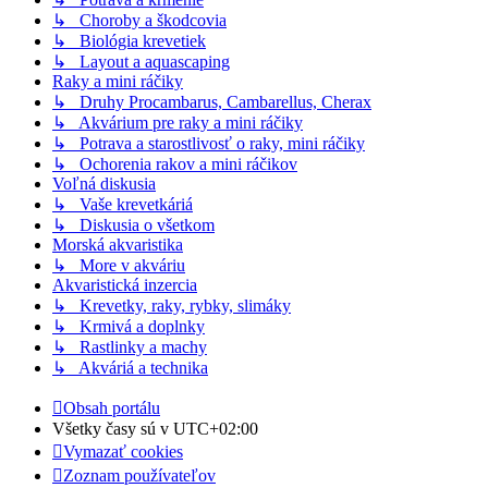
↳ Choroby a škodcovia
↳ Biológia krevetiek
↳ Layout a aquascaping
Raky a mini ráčiky
↳ Druhy Procambarus, Cambarellus, Cherax
↳ Akvárium pre raky a mini ráčiky
↳ Potrava a starostlivosť o raky, mini ráčiky
↳ Ochorenia rakov a mini ráčikov
Voľná diskusia
↳ Vaše krevetkáriá
↳ Diskusia o všetkom
Morská akvaristika
↳ More v akváriu
Akvaristická inzercia
↳ Krevetky, raky, rybky, slimáky
↳ Krmivá a doplnky
↳ Rastlinky a machy
↳ Akváriá a technika
Obsah portálu
Všetky časy sú v
UTC+02:00
Vymazať cookies
Zoznam používateľov