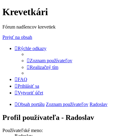
Krevetkári
Fórum nadšencov krevetiek
Prejsť na obsah
Rýchle odkazy
Zoznam používateľov
Realizačný tím
FAQ
Prihlásiť sa
Vytvoriť účet
Obsah portálu
Zoznam používateľov
Radoslav
Profil používateľa - Radoslav
Používateľské meno:
Radoslav