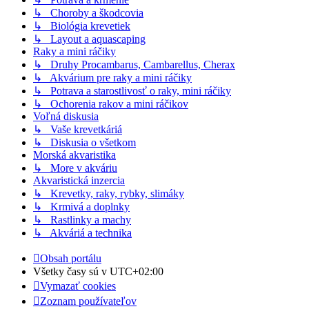
↳ Choroby a škodcovia
↳ Biológia krevetiek
↳ Layout a aquascaping
Raky a mini ráčiky
↳ Druhy Procambarus, Cambarellus, Cherax
↳ Akvárium pre raky a mini ráčiky
↳ Potrava a starostlivosť o raky, mini ráčiky
↳ Ochorenia rakov a mini ráčikov
Voľná diskusia
↳ Vaše krevetkáriá
↳ Diskusia o všetkom
Morská akvaristika
↳ More v akváriu
Akvaristická inzercia
↳ Krevetky, raky, rybky, slimáky
↳ Krmivá a doplnky
↳ Rastlinky a machy
↳ Akváriá a technika
Obsah portálu
Všetky časy sú v
UTC+02:00
Vymazať cookies
Zoznam používateľov