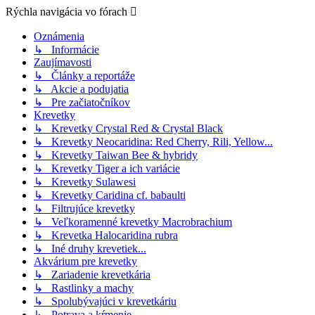
Rýchla navigácia vo fórach
Oznámenia
↳ Informácie
Zaujímavosti
↳ Články a reportáže
↳ Akcie a podujatia
↳ Pre začiatočníkov
Krevetky
↳ Krevetky Crystal Red & Crystal Black
↳ Krevetky Neocaridina: Red Cherry, Rili, Yellow...
↳ Krevetky Taiwan Bee & hybridy
↳ Krevetky Tiger a ich variácie
↳ Krevetky Sulawesi
↳ Krevetky Caridina cf. babaulti
↳ Filtrujúce krevetky
↳ Veľkoramenné krevetky Macrobrachium
↳ Krevetka Halocaridina rubra
↳ Iné druhy krevetiek...
Akvárium pre krevetky
↳ Zariadenie krevetkária
↳ Rastlinky a machy
↳ Spolubývajúci v krevetkáriu
↳ Potrava a kŕmenie