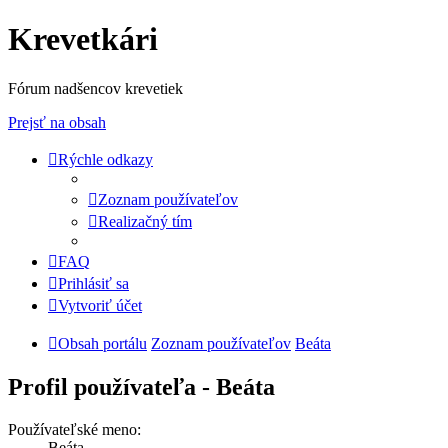
Krevetkári
Fórum nadšencov krevetiek
Prejsť na obsah
Rýchle odkazy
Zoznam používateľov
Realizačný tím
FAQ
Prihlásiť sa
Vytvoriť účet
Obsah portálu
Zoznam používateľov
Beáta
Profil používateľa - Beáta
Používateľské meno:
Beáta