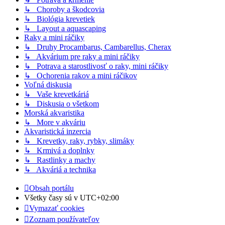
↳ Choroby a škodcovia
↳ Biológia krevetiek
↳ Layout a aquascaping
Raky a mini ráčiky
↳ Druhy Procambarus, Cambarellus, Cherax
↳ Akvárium pre raky a mini ráčiky
↳ Potrava a starostlivosť o raky, mini ráčiky
↳ Ochorenia rakov a mini ráčikov
Voľná diskusia
↳ Vaše krevetkáriá
↳ Diskusia o všetkom
Morská akvaristika
↳ More v akváriu
Akvaristická inzercia
↳ Krevetky, raky, rybky, slimáky
↳ Krmivá a doplnky
↳ Rastlinky a machy
↳ Akváriá a technika
Obsah portálu
Všetky časy sú v
UTC+02:00
Vymazať cookies
Zoznam používateľov