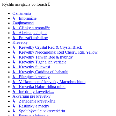
Rýchla navigácia vo fórach
Oznámenia
↳ Informácie
Zaujímavosti
↳ Články a reportáže
↳ Akcie a podujatia
↳ Pre začiatočníkov
Krevetky
↳ Krevetky Crystal Red & Crystal Black
↳ Krevetky Neocaridina: Red Cherry, Rili, Yellow...
↳ Krevetky Taiwan Bee & hybridy
↳ Krevetky Tiger a ich variácie
↳ Krevetky Sulawesi
↳ Krevetky Caridina cf. babaulti
↳ Filtrujúce krevetky
↳ Veľkoramenné krevetky Macrobrachium
↳ Krevetka Halocaridina rubra
↳ Iné druhy krevetiek...
Akvárium pre krevetky
↳ Zariadenie krevetkária
↳ Rastlinky a machy
↳ Spolubývajúci v krevetkáriu
↳ Potrava a kŕmenie