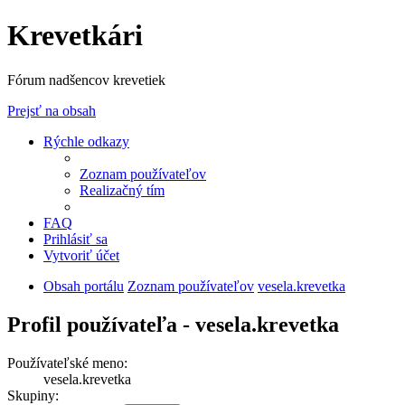
Krevetkári
Fórum nadšencov krevetiek
Prejsť na obsah
Rýchle odkazy
Zoznam používateľov
Realizačný tím
FAQ
Prihlásiť sa
Vytvoriť účet
Obsah portálu
Zoznam používateľov
vesela.krevetka
Profil používateľa - vesela.krevetka
Používateľské meno:
vesela.krevetka
Skupiny: