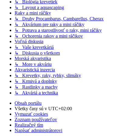
↳ Biológia krevetiek
↳ Layout a aquascaping
Raky a mini ráčiky
↳ Druhy Procambarus, Cambarellus, Cherax
↳ Akvárium pre raky a mini ráčiky
↳ Potrava a starostlivosť o raky, mini ráčiky
↳ Ochorenia rakov a mini ráčikov
Voľná diskusia
↳ Vaše krevetkáriá
↳ Diskusia o všetkom
Morská akvaristika
↳ More v akváriu
Akvaristická inzercia
↳ Krevetky, raky, rybky, slimáky
↳ Krmivá a doplnky
↳ Rastlinky a machy
↳ Akváriá a technika
Obsah portálu
Všetky časy sú v
UTC+02:00
Vymazať cookies
Zoznam používateľov
Realizačný tím
Napísať administrátorovi