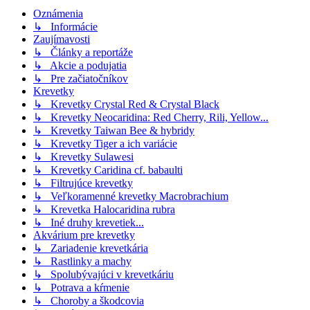
Oznámenia
↳ Informácie
Zaujímavosti
↳ Články a reportáže
↳ Akcie a podujatia
↳ Pre začiatočníkov
Krevetky
↳ Krevetky Crystal Red & Crystal Black
↳ Krevetky Neocaridina: Red Cherry, Rili, Yellow...
↳ Krevetky Taiwan Bee & hybridy
↳ Krevetky Tiger a ich variácie
↳ Krevetky Sulawesi
↳ Krevetky Caridina cf. babaulti
↳ Filtrujúce krevetky
↳ Veľkoramenné krevetky Macrobrachium
↳ Krevetka Halocaridina rubra
↳ Iné druhy krevetiek...
Akvárium pre krevetky
↳ Zariadenie krevetkária
↳ Rastlinky a machy
↳ Spolubývajúci v krevetkáriu
↳ Potrava a kŕmenie
↳ Choroby a škodcovia