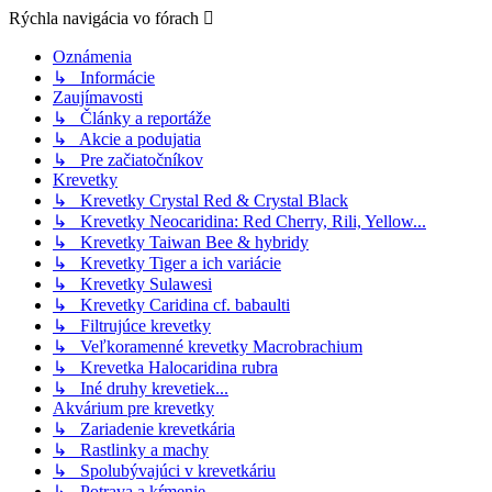
Rýchla navigácia vo fórach
Oznámenia
↳ Informácie
Zaujímavosti
↳ Články a reportáže
↳ Akcie a podujatia
↳ Pre začiatočníkov
Krevetky
↳ Krevetky Crystal Red & Crystal Black
↳ Krevetky Neocaridina: Red Cherry, Rili, Yellow...
↳ Krevetky Taiwan Bee & hybridy
↳ Krevetky Tiger a ich variácie
↳ Krevetky Sulawesi
↳ Krevetky Caridina cf. babaulti
↳ Filtrujúce krevetky
↳ Veľkoramenné krevetky Macrobrachium
↳ Krevetka Halocaridina rubra
↳ Iné druhy krevetiek...
Akvárium pre krevetky
↳ Zariadenie krevetkária
↳ Rastlinky a machy
↳ Spolubývajúci v krevetkáriu
↳ Potrava a kŕmenie