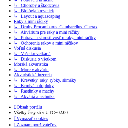
↳ Choroby a škodcovia
↳ Biológia krevetiek
↳ Layout a aquascaping
Raky a mini ráčiky
↳ Druhy Procambarus, Cambarellus, Cherax
↳ Akvárium pre raky a mini ráčiky
↳ Potrava a starostlivosť o raky, mini ráčiky
↳ Ochorenia rakov a mini ráčikov
Voľná diskusia
↳ Vaše krevetkáriá
↳ Diskusia o všetkom
Morská akvaristika
↳ More v akváriu
Akvaristická inzercia
↳ Krevetky, raky, rybky, slimáky
↳ Krmivá a doplnky
↳ Rastlinky a machy
↳ Akváriá a technika
Obsah portálu
Všetky časy sú v
UTC+02:00
Vymazať cookies
Zoznam používateľov