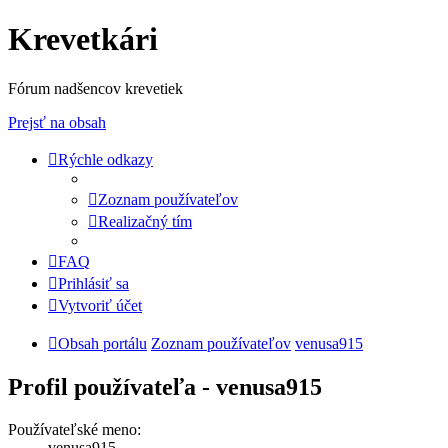
Krevetkári
Fórum nadšencov krevetiek
Prejsť na obsah
Rýchle odkazy
Zoznam používateľov
Realizačný tím
FAQ
Prihlásiť sa
Vytvoriť účet
Obsah portálu
Zoznam používateľov
venusa915
Profil používateľa - venusa915
Používateľské meno:
venusa915