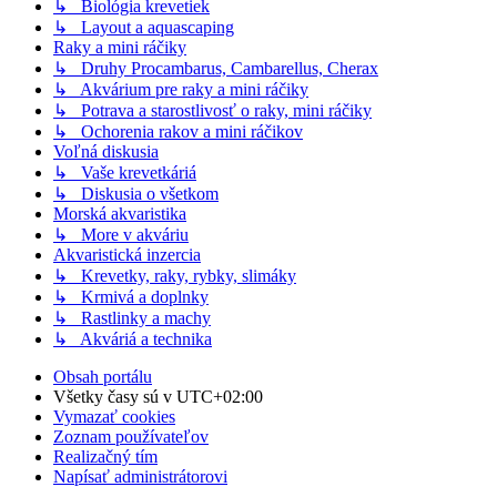
↳ Biológia krevetiek
↳ Layout a aquascaping
Raky a mini ráčiky
↳ Druhy Procambarus, Cambarellus, Cherax
↳ Akvárium pre raky a mini ráčiky
↳ Potrava a starostlivosť o raky, mini ráčiky
↳ Ochorenia rakov a mini ráčikov
Voľná diskusia
↳ Vaše krevetkáriá
↳ Diskusia o všetkom
Morská akvaristika
↳ More v akváriu
Akvaristická inzercia
↳ Krevetky, raky, rybky, slimáky
↳ Krmivá a doplnky
↳ Rastlinky a machy
↳ Akváriá a technika
Obsah portálu
Všetky časy sú v
UTC+02:00
Vymazať cookies
Zoznam používateľov
Realizačný tím
Napísať administrátorovi