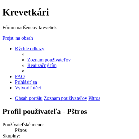
Krevetkári
Fórum nadšencov krevetiek
Prejsť na obsah
Rýchle odkazy
Zoznam používateľov
Realizačný tím
FAQ
Prihlásiť sa
Vytvoriť účet
Obsah portálu
Zoznam používateľov
Pštros
Profil používateľa - Pštros
Používateľské meno:
Pštros
Skupiny: