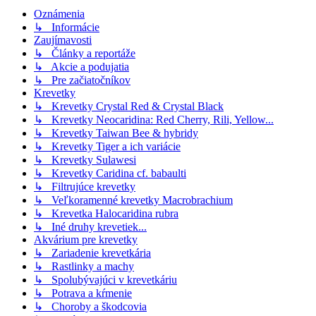
Oznámenia
↳ Informácie
Zaujímavosti
↳ Články a reportáže
↳ Akcie a podujatia
↳ Pre začiatočníkov
Krevetky
↳ Krevetky Crystal Red & Crystal Black
↳ Krevetky Neocaridina: Red Cherry, Rili, Yellow...
↳ Krevetky Taiwan Bee & hybridy
↳ Krevetky Tiger a ich variácie
↳ Krevetky Sulawesi
↳ Krevetky Caridina cf. babaulti
↳ Filtrujúce krevetky
↳ Veľkoramenné krevetky Macrobrachium
↳ Krevetka Halocaridina rubra
↳ Iné druhy krevetiek...
Akvárium pre krevetky
↳ Zariadenie krevetkária
↳ Rastlinky a machy
↳ Spolubývajúci v krevetkáriu
↳ Potrava a kŕmenie
↳ Choroby a škodcovia