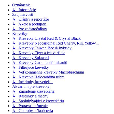
Oznámenia
↳ Informácie
Zaujímavosti
↳ Články a reportáže
↳ Akcie a podujatia
↳ Pre začiatočníkov
Krevetky
↳ Krevetky Crystal Red & Crystal Black
↳ Krevetky Neocaridina: Red Cherry, Rili, Yellow...
↳ Krevetky Taiwan Bee & hybridy
↳ Krevetky Tiger a ich variácie
↳ Krevetky Sulawesi
↳ Krevetky Caridina cf. babaulti
↳ Filtrujúce krevetky
↳ Veľkoramenné krevetky Macrobrachium
↳ Krevetka Halocaridina rubra
↳ Iné druhy krevetiek...
Akvárium pre krevetky
↳ Zariadenie krevetkária
↳ Rastlinky a machy
↳ Spolubývajúci v krevetkáriu
↳ Potrava a kŕmenie
↳ Choroby a škodcovia