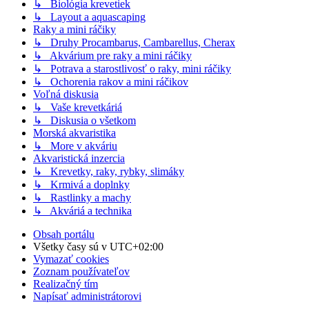
↳ Biológia krevetiek
↳ Layout a aquascaping
Raky a mini ráčiky
↳ Druhy Procambarus, Cambarellus, Cherax
↳ Akvárium pre raky a mini ráčiky
↳ Potrava a starostlivosť o raky, mini ráčiky
↳ Ochorenia rakov a mini ráčikov
Voľná diskusia
↳ Vaše krevetkáriá
↳ Diskusia o všetkom
Morská akvaristika
↳ More v akváriu
Akvaristická inzercia
↳ Krevetky, raky, rybky, slimáky
↳ Krmivá a doplnky
↳ Rastlinky a machy
↳ Akváriá a technika
Obsah portálu
Všetky časy sú v
UTC+02:00
Vymazať cookies
Zoznam používateľov
Realizačný tím
Napísať administrátorovi