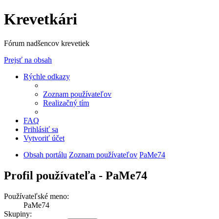
Krevetkári
Fórum nadšencov krevetiek
Prejsť na obsah
Rýchle odkazy
Zoznam používateľov
Realizačný tím
FAQ
Prihlásiť sa
Vytvoriť účet
Obsah portálu
Zoznam používateľov
PaMe74
Profil používateľa - PaMe74
Používateľské meno:
PaMe74
Skupiny: