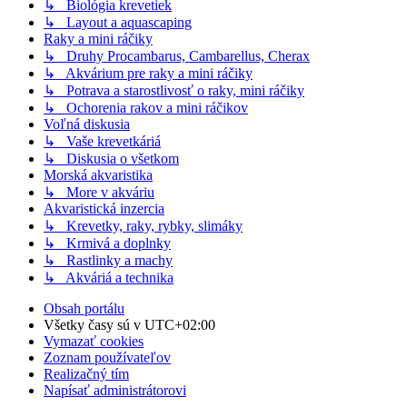
↳ Biológia krevetiek
↳ Layout a aquascaping
Raky a mini ráčiky
↳ Druhy Procambarus, Cambarellus, Cherax
↳ Akvárium pre raky a mini ráčiky
↳ Potrava a starostlivosť o raky, mini ráčiky
↳ Ochorenia rakov a mini ráčikov
Voľná diskusia
↳ Vaše krevetkáriá
↳ Diskusia o všetkom
Morská akvaristika
↳ More v akváriu
Akvaristická inzercia
↳ Krevetky, raky, rybky, slimáky
↳ Krmivá a doplnky
↳ Rastlinky a machy
↳ Akváriá a technika
Obsah portálu
Všetky časy sú v
UTC+02:00
Vymazať cookies
Zoznam používateľov
Realizačný tím
Napísať administrátorovi