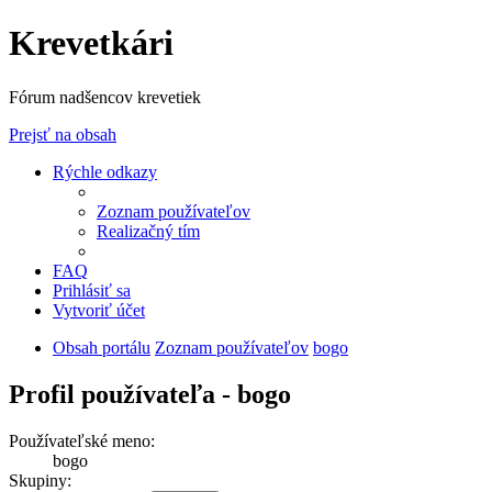
Krevetkári
Fórum nadšencov krevetiek
Prejsť na obsah
Rýchle odkazy
Zoznam používateľov
Realizačný tím
FAQ
Prihlásiť sa
Vytvoriť účet
Obsah portálu
Zoznam používateľov
bogo
Profil používateľa - bogo
Používateľské meno:
bogo
Skupiny: