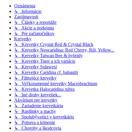
Oznámenia
↳ Informácie
Zaujímavosti
↳ Články a reportáže
↳ Akcie a podujatia
↳ Pre začiatočníkov
Krevetky
↳ Krevetky Crystal Red & Crystal Black
↳ Krevetky Neocaridina: Red Cherry, Rili, Yellow...
↳ Krevetky Taiwan Bee & hybridy
↳ Krevetky Tiger a ich variácie
↳ Krevetky Sulawesi
↳ Krevetky Caridina cf. babaulti
↳ Filtrujúce krevetky
↳ Veľkoramenné krevetky Macrobrachium
↳ Krevetka Halocaridina rubra
↳ Iné druhy krevetiek...
Akvárium pre krevetky
↳ Zariadenie krevetkária
↳ Rastlinky a machy
↳ Spolubývajúci v krevetkáriu
↳ Potrava a kŕmenie
↳ Choroby a škodcovia