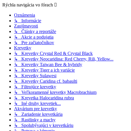
Rýchla navigácia vo fórach
Oznámenia
↳ Informácie
Zaujímavosti
↳ Články a reportáže
↳ Akcie a podujatia
↳ Pre začiatočníkov
Krevetky
↳ Krevetky Crystal Red & Crystal Black
↳ Krevetky Neocaridina: Red Cherry, Rili, Yellow...
↳ Krevetky Taiwan Bee & hybridy
↳ Krevetky Tiger a ich variácie
↳ Krevetky Sulawesi
↳ Krevetky Caridina cf. babaulti
↳ Filtrujúce krevetky
↳ Veľkoramenné krevetky Macrobrachium
↳ Krevetka Halocaridina rubra
↳ Iné druhy krevetiek...
Akvárium pre krevetky
↳ Zariadenie krevetkária
↳ Rastlinky a machy
↳ Spolubývajúci v krevetkáriu
↳ Potrava a kŕmenie