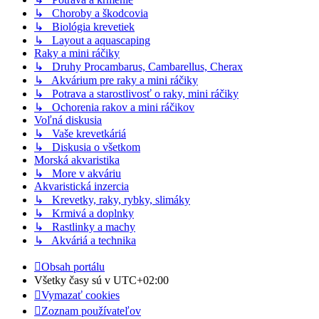
↳ Choroby a škodcovia
↳ Biológia krevetiek
↳ Layout a aquascaping
Raky a mini ráčiky
↳ Druhy Procambarus, Cambarellus, Cherax
↳ Akvárium pre raky a mini ráčiky
↳ Potrava a starostlivosť o raky, mini ráčiky
↳ Ochorenia rakov a mini ráčikov
Voľná diskusia
↳ Vaše krevetkáriá
↳ Diskusia o všetkom
Morská akvaristika
↳ More v akváriu
Akvaristická inzercia
↳ Krevetky, raky, rybky, slimáky
↳ Krmivá a doplnky
↳ Rastlinky a machy
↳ Akváriá a technika
Obsah portálu
Všetky časy sú v
UTC+02:00
Vymazať cookies
Zoznam používateľov