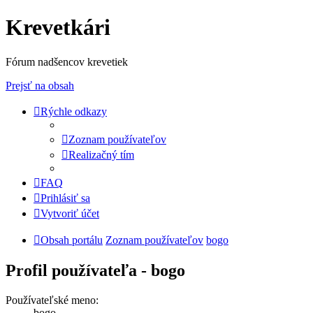
Krevetkári
Fórum nadšencov krevetiek
Prejsť na obsah
Rýchle odkazy
Zoznam používateľov
Realizačný tím
FAQ
Prihlásiť sa
Vytvoriť účet
Obsah portálu
Zoznam používateľov
bogo
Profil používateľa - bogo
Používateľské meno:
bogo