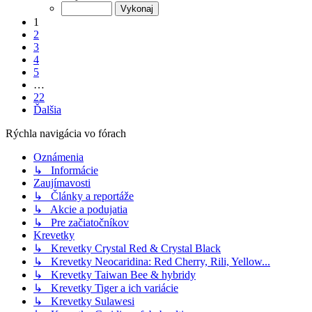
1
2
3
4
5
…
22
Ďalšia
Rýchla navigácia vo fórach
Oznámenia
↳ Informácie
Zaujímavosti
↳ Články a reportáže
↳ Akcie a podujatia
↳ Pre začiatočníkov
Krevetky
↳ Krevetky Crystal Red & Crystal Black
↳ Krevetky Neocaridina: Red Cherry, Rili, Yellow...
↳ Krevetky Taiwan Bee & hybridy
↳ Krevetky Tiger a ich variácie
↳ Krevetky Sulawesi