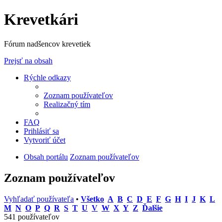
Krevetkári
Fórum nadšencov krevetiek
Prejsť na obsah
Rýchle odkazy
Zoznam používateľov
Realizačný tím
FAQ
Prihlásiť sa
Vytvoriť účet
Obsah portálu
Zoznam používateľov
Zoznam používateľov
Vyhľadať používateľa
•
Všetko
A
B
C
D
E
F
G
H
I
J
K
L
M
N
O
P
Q
R
S
T
U
V
W
X
Y
Z
Ďalšie
541 používateľov