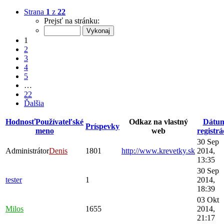
Strana
1
z
22
Prejsť na stránku:
1
2
3
4
5
…
22
Ďalšia
Hodnosť
Používateľské
Odkaz na vlastný
Dátu
Príspevky
meno
web
registrá
30 Sep
Administrátor
Denis
1801
http://www.krevetky.sk
2014,
13:35
30 Sep
tester
1
2014,
18:39
03 Okt
Milos
1655
2014,
21:17