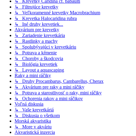
↳ Krevetky Caridina cf. babaulti
↳ Filtrujúce krevetky
↳ Veľkoramenné krevetky Macrobrachium
↳ Krevetka Halocaridina rubra
↳ Iné druhy krevetiek...
Akvárium pre krevetky
↳ Zariadenie krevetkária
↳ Rastlinky a machy
↳ Spolubývajúci v krevetkáriu
↳ Potrava a kŕmenie
↳ Choroby a škodcovia
↳ Biológia krevetiek
↳ Layout a aquascaping
Raky a mini ráčiky
↳ Druhy Procambarus, Cambarellus, Cherax
↳ Akvárium pre raky a mini ráčiky
↳ Potrava a starostlivosť o raky, mini ráčiky
↳ Ochorenia rakov a mini ráčikov
Voľná diskusia
↳ Vaše krevetkáriá
↳ Diskusia o všetkom
Morská akvaristika
↳ More v akváriu
Akvaristická inzercia