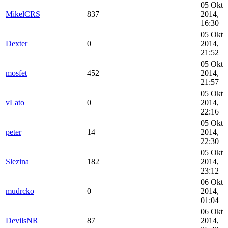
05 Okt
MikelCRS
837
2014,
16:30
05 Okt
Dexter
0
2014,
21:52
05 Okt
mosfet
452
2014,
21:57
05 Okt
vLato
0
2014,
22:16
05 Okt
peter
14
2014,
22:30
05 Okt
Slezina
182
2014,
23:12
06 Okt
mudrcko
0
2014,
01:04
06 Okt
DevilsNR
87
2014,