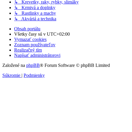
↳ Krevetky, raky, rybky, slimáky
↳ Krmivá a doplnky
↳ Rastlinky a machy
↳ Akváriá a technika
Obsah portálu
Všetky časy sú v
UTC+02:00
Vymazať cookies
Zoznam používateľov
Realizačný tím
Napísať administrátorovi
Založené na
phpBB
® Forum Software © phpBB Limited
Súkromie
|
Podmienky