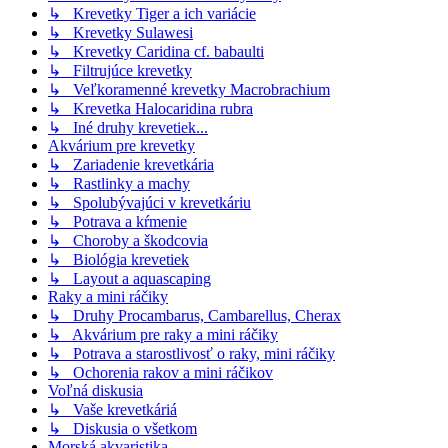
↳ Krevetky Tiger a ich variácie
↳ Krevetky Sulawesi
↳ Krevetky Caridina cf. babaulti
↳ Filtrujúce krevetky
↳ Veľkoramenné krevetky Macrobrachium
↳ Krevetka Halocaridina rubra
↳ Iné druhy krevetiek...
Akvárium pre krevetky
↳ Zariadenie krevetkária
↳ Rastlinky a machy
↳ Spolubývajúci v krevetkáriu
↳ Potrava a kŕmenie
↳ Choroby a škodcovia
↳ Biológia krevetiek
↳ Layout a aquascaping
Raky a mini ráčiky
↳ Druhy Procambarus, Cambarellus, Cherax
↳ Akvárium pre raky a mini ráčiky
↳ Potrava a starostlivosť o raky, mini ráčiky
↳ Ochorenia rakov a mini ráčikov
Voľná diskusia
↳ Vaše krevetkáriá
↳ Diskusia o všetkom
Morská akvaristika