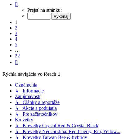
Strana
1
Prejsť na stránku:
z
22
1
2
3
4
5
…
22
Ďalšia
Rýchla navigácia vo fórach
Oznámenia
↳ Informácie
Zaujímavosti
↳ Články a reportáže
↳ Akcie a podujatia
↳ Pre začiatočníkov
Krevetky
↳ Krevetky Crystal Red & Crystal Black
↳ Krevetky Neocaridina: Red Cherry, Rili, Yellow...
↳ Krevetky Taiwan Bee & hybridy