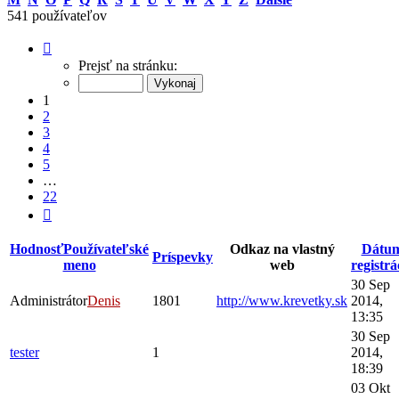
541 používateľov
Strana
1
Prejsť na stránku:
z
22
1
2
3
4
5
…
22
Ďalšia
Hodnosť
Používateľské
Odkaz na vlastný
Dátu
Príspevky
meno
web
registrá
30 Sep
Administrátor
Denis
1801
http://www.krevetky.sk
2014,
13:35
30 Sep
tester
1
2014,
18:39
03 Okt