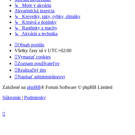
↳ More v akváriu
Akvaristická inzercia
↳ Krevetky, raky, rybky, slimáky
↳ Krmivá a doplnky
↳ Rastlinky a machy
↳ Akváriá a technika
Obsah portálu
Všetky časy sú v
UTC+02:00
Vymazať cookies
Zoznam používateľov
Realizačný tím
Napísať administrátorovi
Založené na
phpBB
® Forum Software © phpBB Limited
Súkromie
|
Podmienky