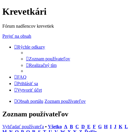
Krevetkári
Fórum nadšencov krevetiek
Prejsť na obsah
Rýchle odkazy
Zoznam používateľov
Realizačný tím
FAQ
Prihlásiť sa
Vytvoriť účet
Obsah portálu
Zoznam používateľov
Zoznam používateľov
Vyhľadať používateľa
•
Všetko
A
B
C
D
E
F
G
H
I
J
K
L
M
N
O
P
Q
R
S
T
U
V
W
X
Y
Z
Ďalšie