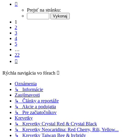
Strana
1
Prejsť na stránku:
z
22
1
2
3
4
5
…
22
Ďalšia
Rýchla navigácia vo fórach
Oznámenia
↳ Informácie
Zaujímavosti
↳ Články a reportáže
↳ Akcie a podujatia
↳ Pre začiatočníkov
Krevetky
↳ Krevetky Crystal Red & Crystal Black
↳ Krevetky Neocaridina: Red Cherry, Rili, Yellow...
↳ Krevetky Taiwan Bee & hybridy