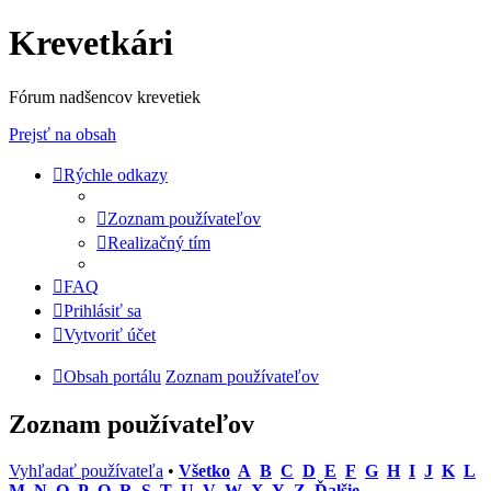
Krevetkári
Fórum nadšencov krevetiek
Prejsť na obsah
Rýchle odkazy
Zoznam používateľov
Realizačný tím
FAQ
Prihlásiť sa
Vytvoriť účet
Obsah portálu
Zoznam používateľov
Zoznam používateľov
Vyhľadať používateľa
•
Všetko
A
B
C
D
E
F
G
H
I
J
K
L
M
N
O
P
Q
R
S
T
U
V
W
X
Y
Z
Ďalšie