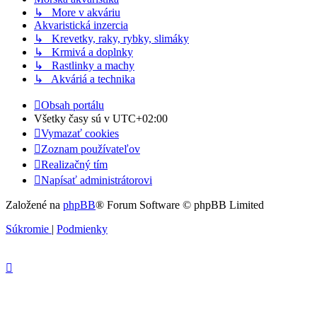
↳ More v akváriu
Akvaristická inzercia
↳ Krevetky, raky, rybky, slimáky
↳ Krmivá a doplnky
↳ Rastlinky a machy
↳ Akváriá a technika
Obsah portálu
Všetky časy sú v
UTC+02:00
Vymazať cookies
Zoznam používateľov
Realizačný tím
Napísať administrátorovi
Založené na
phpBB
® Forum Software © phpBB Limited
Súkromie
|
Podmienky