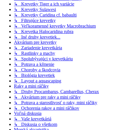
↳ Krevetky Tiger a ich variácie
↳ Krevetky Sulawesi
↳ Krevetky Caridina cf. babaulti
↳ Filtrujúce krevetky
↳ Veľkoramenné krevetky Macrobrachium
↳ Krevetka Halocaridina rubra
↳ Iné druhy krevetiek...
Akvárium pre krevetky
↳ Zariadenie krevetkária
↳ Rastlinky a machy
↳ Spolubývajúci v krevetkáriu
↳ Potrava a kŕmenie
↳ Choroby a škodcovia
↳ Biológia krevetiek
↳ Layout a aquascaping
Raky a mini ráčiky
↳ Druhy Procambarus, Cambarellus, Cherax
↳ Akvárium pre raky a mini ráčiky
↳ Potrava a starostlivosť o raky, mini ráčiky
↳ Ochorenia rakov a mini ráčikov
Voľná diskusia
↳ Vaše krevetkáriá
↳ Diskusia o všetkom
Morská akvaristika