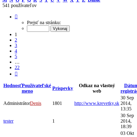
541 používateľov
Strana
1
Prejsť na stránku:
z
22
1
2
3
4
5
…
22
Ďalšia
Hodnosť
Používateľské
Odkaz na vlastný
Dátu
Príspevky
meno
web
registrá
30 Sep
Administrátor
Denis
1801
http://www.krevetky.sk
2014,
13:35
30 Sep
tester
1
2014,
18:39
03 Okt