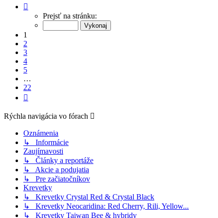
Strana
1
Prejsť na stránku:
z
22
1
2
3
4
5
…
22
Ďalšia
Rýchla navigácia vo fórach
Oznámenia
↳ Informácie
Zaujímavosti
↳ Články a reportáže
↳ Akcie a podujatia
↳ Pre začiatočníkov
Krevetky
↳ Krevetky Crystal Red & Crystal Black
↳ Krevetky Neocaridina: Red Cherry, Rili, Yellow...
↳ Krevetky Taiwan Bee & hybridy