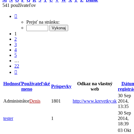
541 používateľov
Strana
1
Prejsť na stránku:
z
22
1
2
3
4
5
…
22
Ďalšia
Hodnosť
Používateľské
Odkaz na vlastný
Dátu
Príspevky
meno
web
registrá
30 Sep
Administrátor
Denis
1801
http://www.krevetky.sk
2014,
13:35
30 Sep
tester
1
2014,
18:39
03 Okt