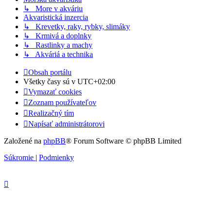
↳ More v akváriu
Akvaristická inzercia
↳ Krevetky, raky, rybky, slimáky
↳ Krmivá a doplnky
↳ Rastlinky a machy
↳ Akváriá a technika
Obsah portálu
Všetky časy sú v
UTC+02:00
Vymazať cookies
Zoznam používateľov
Realizačný tím
Napísať administrátorovi
Založené na
phpBB
® Forum Software © phpBB Limited
Súkromie
|
Podmienky