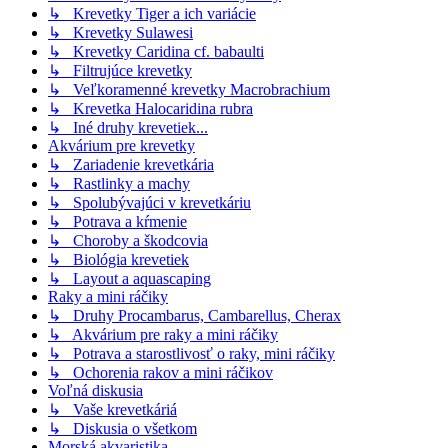
↳ Krevetky Tiger a ich variácie
↳ Krevetky Sulawesi
↳ Krevetky Caridina cf. babaulti
↳ Filtrujúce krevetky
↳ Veľkoramenné krevetky Macrobrachium
↳ Krevetka Halocaridina rubra
↳ Iné druhy krevetiek...
Akvárium pre krevetky
↳ Zariadenie krevetkária
↳ Rastlinky a machy
↳ Spolubývajúci v krevetkáriu
↳ Potrava a kŕmenie
↳ Choroby a škodcovia
↳ Biológia krevetiek
↳ Layout a aquascaping
Raky a mini ráčiky
↳ Druhy Procambarus, Cambarellus, Cherax
↳ Akvárium pre raky a mini ráčiky
↳ Potrava a starostlivosť o raky, mini ráčiky
↳ Ochorenia rakov a mini ráčikov
Voľná diskusia
↳ Vaše krevetkáriá
↳ Diskusia o všetkom
Morská akvaristika