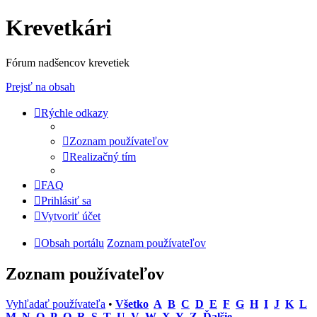
Krevetkári
Fórum nadšencov krevetiek
Prejsť na obsah
Rýchle odkazy
Zoznam používateľov
Realizačný tím
FAQ
Prihlásiť sa
Vytvoriť účet
Obsah portálu
Zoznam používateľov
Zoznam používateľov
Vyhľadať používateľa
•
Všetko
A
B
C
D
E
F
G
H
I
J
K
L
M
N
O
P
Q
R
S
T
U
V
W
X
Y
Z
Ďalšie