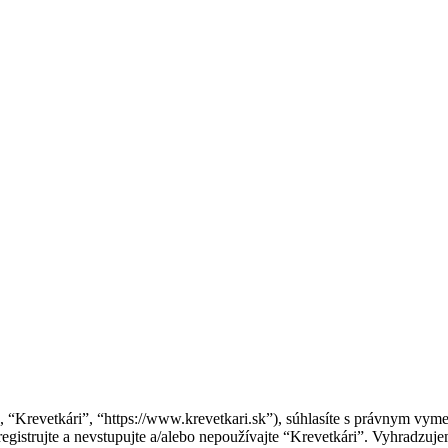
”, “Krevetkári”, “https://www.krevetkari.sk”), súhlasíte s právnym v
gistrujte a nevstupujte a/alebo nepoužívajte “Krevetkári”. Vyhradz