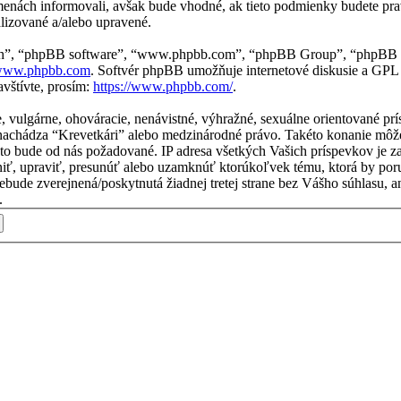
menách informovali, avšak bude vhodné, ak tieto podmienky budete pra
lizované a/alebo upravené.
“ich”, “phpBB software”, “www.phpbb.com”, “phpBB Group”, “phpBB t
ww.phpbb.com
. Softvér phpBB umožňuje internetové diskusie a GPL
vštívte, prosím:
https://www.phpbb.com/
.
ne, vulgárne, ohováracie, nenávistné, výhražné, sexuálne orientované p
 sa nachádza “Krevetkári” alebo medzinárodné právo. Takéto konanie m
e to bude od nás požadované. IP adresa všetkých Vašich príspevkov j
niť, upraviť, presunúť alebo uzamknúť ktorúkoľvek tému, ktorá by por
 nebude zverejnená/poskytnutá žiadnej tretej strane bez Vášho súhlas
.