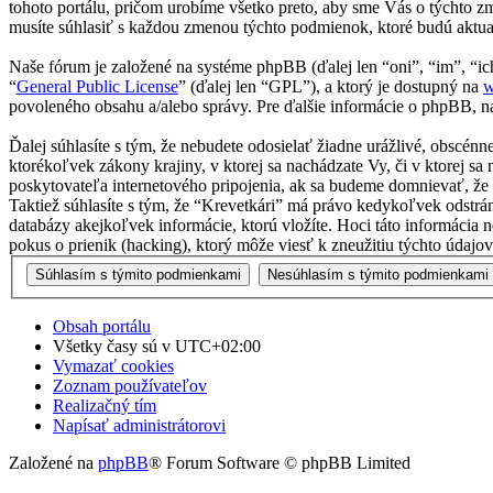
tohoto portálu, pričom urobíme všetko preto, aby sme Vás o týchto z
musíte súhlasiť s každou zmenou týchto podmienok, ktoré budú aktua
Naše fórum je založené na systéme phpBB (ďalej len “oni”, “im”, 
“
General Public License
” (ďalej len “GPL”), a ktorý je dostupný na
w
povoleného obsahu a/alebo správy. Pre ďalšie informácie o phpBB, na
Ďalej súhlasíte s tým, že nebudete odosielať žiadne urážlivé, obscén
ktorékoľvek zákony krajiny, v ktorej sa nachádzate Vy, či v ktorej
poskytovateľa internetového pripojenia, ak sa budeme domnievať, ž
Taktiež súhlasíte s tým, že “Krevetkári” má právo kedykoľvek odstrá
databázy akejkoľvek informácie, ktorú vložíte. Hoci táto informácia
pokus o prienik (hacking), ktorý môže viesť k zneužitiu týchto údajov
Obsah portálu
Všetky časy sú v
UTC+02:00
Vymazať cookies
Zoznam používateľov
Realizačný tím
Napísať administrátorovi
Založené na
phpBB
® Forum Software © phpBB Limited