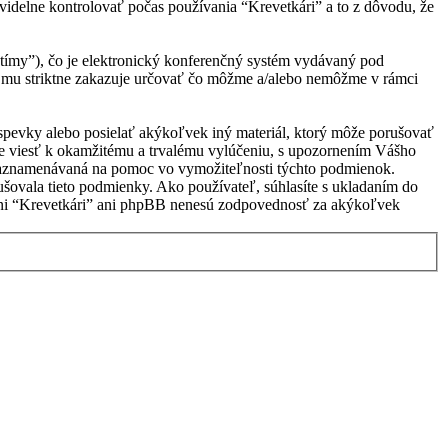
videlne kontrolovať počas používania “Krevetkári” a to z dôvodu, že
ímy”), čo je elektronický konferenčný systém vydávaný pod
 mu striktne zakazuje určovať čo môžme a/alebo nemôžme v rámci
ríspevky alebo posielať akýkoľvek iný materiál, ktorý môže porušovať
ôže viesť k okamžitému a trvalému vylúčeniu, s upozornením Vášho
e zaznamenávaná na pomoc vo vymožiteľnosti týchto podmienok.
ušovala tieto podmienky. Ako používateľ, súhlasíte s ukladaním do
u, ani “Krevetkári” ani phpBB nenesú zodpovednosť za akýkoľvek