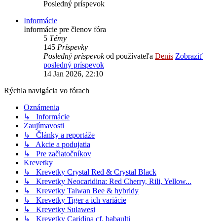
Posledný príspevok
Informácie
Informácie pre členov fóra
5
Témy
145
Príspevky
Posledný príspevok
od používateľa
Denis
Zobraziť
posledný príspevok
14 Jan 2026, 22:10
Rýchla navigácia vo fórach
Oznámenia
↳ Informácie
Zaujímavosti
↳ Články a reportáže
↳ Akcie a podujatia
↳ Pre začiatočníkov
Krevetky
↳ Krevetky Crystal Red & Crystal Black
↳ Krevetky Neocaridina: Red Cherry, Rili, Yellow...
↳ Krevetky Taiwan Bee & hybridy
↳ Krevetky Tiger a ich variácie
↳ Krevetky Sulawesi
↳ Krevetky Caridina cf. babaulti