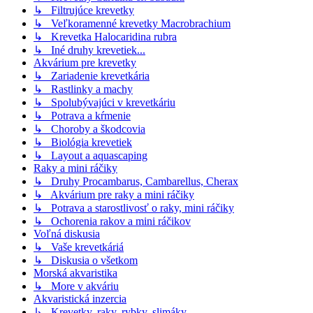
↳ Filtrujúce krevetky
↳ Veľkoramenné krevetky Macrobrachium
↳ Krevetka Halocaridina rubra
↳ Iné druhy krevetiek...
Akvárium pre krevetky
↳ Zariadenie krevetkária
↳ Rastlinky a machy
↳ Spolubývajúci v krevetkáriu
↳ Potrava a kŕmenie
↳ Choroby a škodcovia
↳ Biológia krevetiek
↳ Layout a aquascaping
Raky a mini ráčiky
↳ Druhy Procambarus, Cambarellus, Cherax
↳ Akvárium pre raky a mini ráčiky
↳ Potrava a starostlivosť o raky, mini ráčiky
↳ Ochorenia rakov a mini ráčikov
Voľná diskusia
↳ Vaše krevetkáriá
↳ Diskusia o všetkom
Morská akvaristika
↳ More v akváriu
Akvaristická inzercia
↳ Krevetky, raky, rybky, slimáky