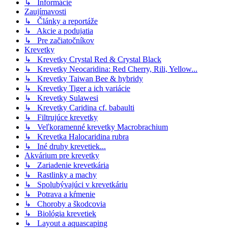
↳ Informácie
Zaujímavosti
↳ Články a reportáže
↳ Akcie a podujatia
↳ Pre začiatočníkov
Krevetky
↳ Krevetky Crystal Red & Crystal Black
↳ Krevetky Neocaridina: Red Cherry, Rili, Yellow...
↳ Krevetky Taiwan Bee & hybridy
↳ Krevetky Tiger a ich variácie
↳ Krevetky Sulawesi
↳ Krevetky Caridina cf. babaulti
↳ Filtrujúce krevetky
↳ Veľkoramenné krevetky Macrobrachium
↳ Krevetka Halocaridina rubra
↳ Iné druhy krevetiek...
Akvárium pre krevetky
↳ Zariadenie krevetkária
↳ Rastlinky a machy
↳ Spolubývajúci v krevetkáriu
↳ Potrava a kŕmenie
↳ Choroby a škodcovia
↳ Biológia krevetiek
↳ Layout a aquascaping