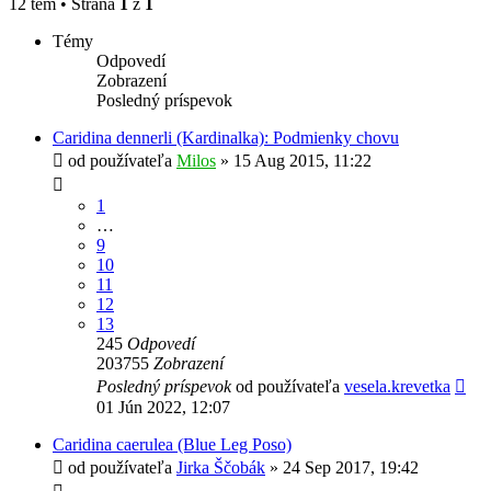
12 tém • Strana
1
z
1
Témy
Odpovedí
Zobrazení
Posledný príspevok
Caridina dennerli (Kardinalka): Podmienky chovu
od používateľa
Milos
»
15 Aug 2015, 11:22
1
…
9
10
11
12
13
245
Odpovedí
203755
Zobrazení
Posledný príspevok
od používateľa
vesela.krevetka
01 Jún 2022, 12:07
Caridina caerulea (Blue Leg Poso)
od používateľa
Jirka Ščobák
»
24 Sep 2017, 19:42