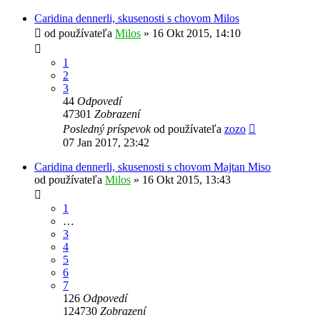
Caridina dennerli, skusenosti s chovom Milos
od používateľa
Milos
»
16 Okt 2015, 14:10
1
2
3
44
Odpovedí
47301
Zobrazení
Posledný príspevok
od používateľa
zozo
07 Jan 2017, 23:42
Caridina dennerli, skusenosti s chovom Majtan Miso
od používateľa
Milos
»
16 Okt 2015, 13:43
1
…
3
4
5
6
7
126
Odpovedí
124730
Zobrazení