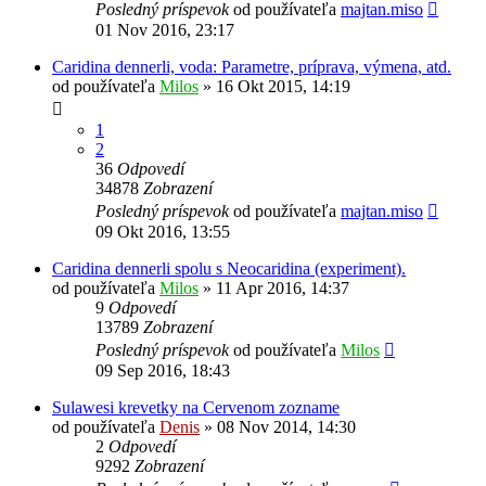
Posledný príspevok
od používateľa
majtan.miso
01 Nov 2016, 23:17
Caridina dennerli, voda: Parametre, príprava, výmena, atd.
od používateľa
Milos
»
16 Okt 2015, 14:19
1
2
36
Odpovedí
34878
Zobrazení
Posledný príspevok
od používateľa
majtan.miso
09 Okt 2016, 13:55
Caridina dennerli spolu s Neocaridina (experiment).
od používateľa
Milos
»
11 Apr 2016, 14:37
9
Odpovedí
13789
Zobrazení
Posledný príspevok
od používateľa
Milos
09 Sep 2016, 18:43
Sulawesi krevetky na Cervenom zozname
od používateľa
Denis
»
08 Nov 2014, 14:30
2
Odpovedí
9292
Zobrazení