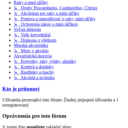
Raky a mini ráčiky
↳ Druhy Procambarus, Cambarellus, Cherax
↳ Akvárium pre raky a mini ráčiky
↳ Potrava a starostlivosť o raky, mini ráčiky
↳ Ochorenia rakov a mini ráčikov
Voľná diskusia
↳ Vaše krevetkáriá
↳ Diskusia o všetkom
Morská akvaristika
↳ More v akváriu
Akvaristická inzercia
↳ Krevetky, raky, rybky, slimáky
↳ Krmivá a doplnky
↳ Rastlinky a machy
↳ Akváriá a technika
Kto je prítomný
Užívatelia prezerajúci toto fórum: Žiadny pripojení užívatelia a 1
neregistrovaný
Oprávnenia pre toto fórum
V tomto fóre
nemôžete
zakladať témy