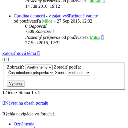
Posledný príspevok
od používateľa
prasan
14 Jún 2016, 19:12
Caridina dennerli - v zajatí vyšľachtené variety
od používateľa
Milos
»
27 Sep 2015, 12:32
0
Odpovedí
7309
Zobrazení
Posledný príspevok
od používateľa
Milos
27 Sep 2015, 12:32
Založiť novú tému
Zobraziť:
Zoradiť podľa:
Smer:
12 tém • Strana
1
z
1
Návrat na obsah portálu
Rýchla navigácia vo fórach
Oznámenia