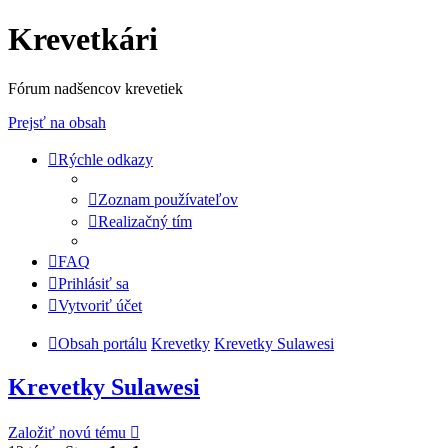
Krevetkári
Fórum nadšencov krevetiek
Prejsť na obsah
Rýchle odkazy
Zoznam používateľov
Realizačný tím
FAQ
Prihlásiť sa
Vytvoriť účet
Obsah portálu
Krevetky
Krevetky Sulawesi
Krevetky Sulawesi
Založiť novú tému