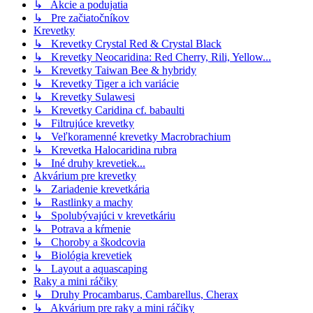
↳ Akcie a podujatia
↳ Pre začiatočníkov
Krevetky
↳ Krevetky Crystal Red & Crystal Black
↳ Krevetky Neocaridina: Red Cherry, Rili, Yellow...
↳ Krevetky Taiwan Bee & hybridy
↳ Krevetky Tiger a ich variácie
↳ Krevetky Sulawesi
↳ Krevetky Caridina cf. babaulti
↳ Filtrujúce krevetky
↳ Veľkoramenné krevetky Macrobrachium
↳ Krevetka Halocaridina rubra
↳ Iné druhy krevetiek...
Akvárium pre krevetky
↳ Zariadenie krevetkária
↳ Rastlinky a machy
↳ Spolubývajúci v krevetkáriu
↳ Potrava a kŕmenie
↳ Choroby a škodcovia
↳ Biológia krevetiek
↳ Layout a aquascaping
Raky a mini ráčiky
↳ Druhy Procambarus, Cambarellus, Cherax
↳ Akvárium pre raky a mini ráčiky