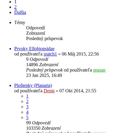
1
2
Ďalšia
Témy
Odpovedí
Zobrazení
Posledný príspevok
Prvoky Ellobiopsidae
od používateľa
sratch1
»
06 Máj 2015, 22:56
9
Odpovedí
14896
Zobrazení
Posledný príspevok
od používateľa
prasan
23 Jan 2025, 16:49
Ploštenky (Planaria)
od používateľa
Denis
»
07 Okt 2014, 21:55
1
2
3
4
5
99
Odpovedí
103350
Zobrazení