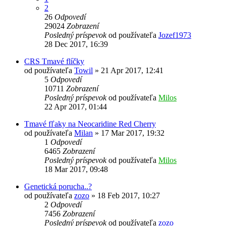
2
26
Odpovedí
29024
Zobrazení
Posledný príspevok
od používateľa
Jozef1973
28 Dec 2017, 16:39
CRS Tmavé flíčky
od používateľa
Towil
»
21 Apr 2017, 12:41
5
Odpovedí
10711
Zobrazení
Posledný príspevok
od používateľa
Milos
22 Apr 2017, 01:44
Tmavé fľaky na Neocaridine Red Cherry
od používateľa
Milan
»
17 Mar 2017, 19:32
1
Odpovedí
6465
Zobrazení
Posledný príspevok
od používateľa
Milos
18 Mar 2017, 09:48
Genetická porucha..?
od používateľa
zozo
»
18 Feb 2017, 10:27
2
Odpovedí
7456
Zobrazení
Posledný príspevok
od používateľa
zozo