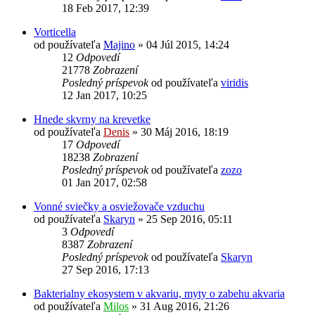
18 Feb 2017, 12:39
Vorticella
od používateľa
Majino
»
04 Júl 2015, 14:24
12
Odpovedí
21778
Zobrazení
Posledný príspevok
od používateľa
viridis
12 Jan 2017, 10:25
Hnede skvrny na krevetke
od používateľa
Denis
»
30 Máj 2016, 18:19
17
Odpovedí
18238
Zobrazení
Posledný príspevok
od používateľa
zozo
01 Jan 2017, 02:58
Vonné sviečky a osviežovače vzduchu
od používateľa
Skaryn
»
25 Sep 2016, 05:11
3
Odpovedí
8387
Zobrazení
Posledný príspevok
od používateľa
Skaryn
27 Sep 2016, 17:13
Bakterialny ekosystem v akvariu, myty o zabehu akvaria
od používateľa
Milos
»
31 Aug 2016, 21:26