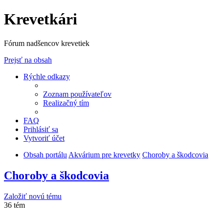
Krevetkári
Fórum nadšencov krevetiek
Prejsť na obsah
Rýchle odkazy
Zoznam používateľov
Realizačný tím
FAQ
Prihlásiť sa
Vytvoriť účet
Obsah portálu
Akvárium pre krevetky
Choroby a škodcovia
Choroby a škodcovia
Založiť novú tému
36 tém