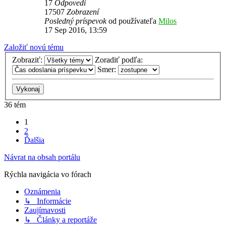
17
Odpovedí
17507
Zobrazení
Posledný príspevok
od používateľa
Milos
17 Sep 2016, 13:59
Založiť novú tému
Zobraziť:
Zoradiť podľa:
Smer:
36 tém
1
2
Ďalšia
Návrat na obsah portálu
Rýchla navigácia vo fórach
Oznámenia
↳ Informácie
Zaujímavosti
↳ Články a reportáže