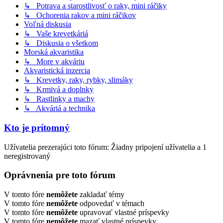
↳ Potrava a starostlivosť o raky, mini ráčiky
↳ Ochorenia rakov a mini ráčikov
Voľná diskusia
↳ Vaše krevetkáriá
↳ Diskusia o všetkom
Morská akvaristika
↳ More v akváriu
Akvaristická inzercia
↳ Krevetky, raky, rybky, slimáky
↳ Krmivá a doplnky
↳ Rastlinky a machy
↳ Akváriá a technika
Kto je prítomný
Užívatelia prezerajúci toto fórum: Žiadny pripojení užívatelia a 1
neregistrovaný
Oprávnenia pre toto fórum
V tomto fóre
nemôžete
zakladať témy
V tomto fóre
nemôžete
odpovedať v témach
V tomto fóre
nemôžete
upravovať vlastné príspevky
V tomto fóre
nemôžete
mazať vlastné príspevky