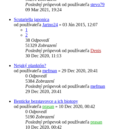
Posledný príspevok
od používateľa
stevo79
09 Mar 2021, 19:24
Scutariella japonica
od používateľa
Jarino24
»
03 Jún 2015, 12:07
1
2
38
Odpovedí
51329
Zobrazení
Posledný príspevok
od používateľa
Denis
30 Dec 2020, 11:13
Nejaký planktón?
od používateľa
mefman
»
29 Dec 2020, 20:41
0
Odpovedí
5384
Zobrazení
Posledný príspevok
od používateľa
mefman
29 Dec 2020, 20:41
Benticke bezstavovce a ich biotopy
od používateľa
prasan
»
10 Dec 2020, 00:42
0
Odpovedí
5190
Zobrazení
Posledný príspevok
od používateľa
prasan
10 Dec 2020, 00:42