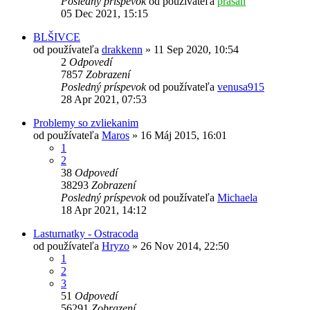
Posledný príspevok
od používateľa
prasan
05 Dec 2021, 15:15
BLŠIVCE
od používateľa
drakkenn
»
11 Sep 2020, 10:54
2
Odpovedí
7857
Zobrazení
Posledný príspevok
od používateľa
venusa915
28 Apr 2021, 07:53
Problemy so zvliekanim
od používateľa
Maros
»
16 Máj 2015, 16:01
1
2
38
Odpovedí
38293
Zobrazení
Posledný príspevok
od používateľa
Michaela
18 Apr 2021, 14:12
Lasturnatky - Ostracoda
od používateľa
Hryzo
»
26 Nov 2014, 22:50
1
2
3
51
Odpovedí
56291
Zobrazení