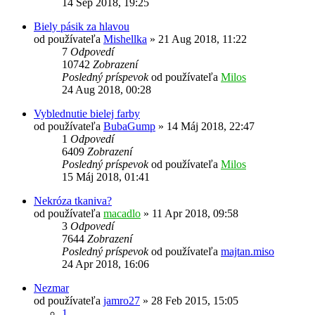
14 Sep 2018, 19:25
Biely pásik za hlavou
od používateľa
Mishellka
»
21 Aug 2018, 11:22
7
Odpovedí
10742
Zobrazení
Posledný príspevok
od používateľa
Milos
24 Aug 2018, 00:28
Vyblednutie bielej farby
od používateľa
BubaGump
»
14 Máj 2018, 22:47
1
Odpovedí
6409
Zobrazení
Posledný príspevok
od používateľa
Milos
15 Máj 2018, 01:41
Nekróza tkaniva?
od používateľa
macadlo
»
11 Apr 2018, 09:58
3
Odpovedí
7644
Zobrazení
Posledný príspevok
od používateľa
majtan.miso
24 Apr 2018, 16:06
Nezmar
od používateľa
jamro27
»
28 Feb 2015, 15:05
1