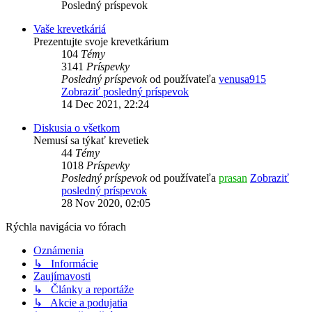
Posledný príspevok
Vaše krevetkáriá
Prezentujte svoje krevetkárium
104
Témy
3141
Príspevky
Posledný príspevok
od používateľa
venusa915
Zobraziť posledný príspevok
14 Dec 2021, 22:24
Diskusia o všetkom
Nemusí sa týkať krevetiek
44
Témy
1018
Príspevky
Posledný príspevok
od používateľa
prasan
Zobraziť
posledný príspevok
28 Nov 2020, 02:05
Rýchla navigácia vo fórach
Oznámenia
↳ Informácie
Zaujímavosti
↳ Články a reportáže
↳ Akcie a podujatia