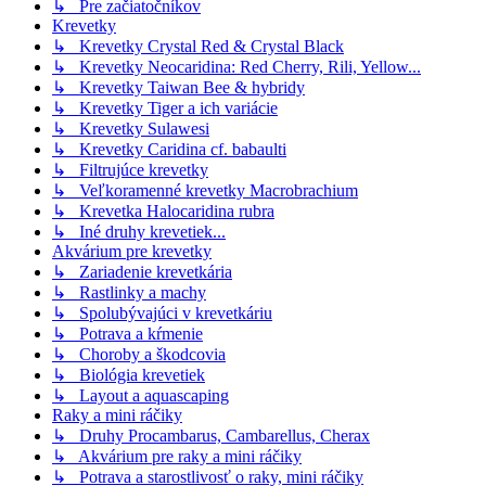
↳ Pre začiatočníkov
Krevetky
↳ Krevetky Crystal Red & Crystal Black
↳ Krevetky Neocaridina: Red Cherry, Rili, Yellow...
↳ Krevetky Taiwan Bee & hybridy
↳ Krevetky Tiger a ich variácie
↳ Krevetky Sulawesi
↳ Krevetky Caridina cf. babaulti
↳ Filtrujúce krevetky
↳ Veľkoramenné krevetky Macrobrachium
↳ Krevetka Halocaridina rubra
↳ Iné druhy krevetiek...
Akvárium pre krevetky
↳ Zariadenie krevetkária
↳ Rastlinky a machy
↳ Spolubývajúci v krevetkáriu
↳ Potrava a kŕmenie
↳ Choroby a škodcovia
↳ Biológia krevetiek
↳ Layout a aquascaping
Raky a mini ráčiky
↳ Druhy Procambarus, Cambarellus, Cherax
↳ Akvárium pre raky a mini ráčiky
↳ Potrava a starostlivosť o raky, mini ráčiky