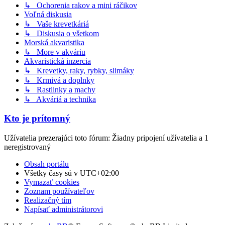
↳ Ochorenia rakov a mini ráčikov
Voľná diskusia
↳ Vaše krevetkáriá
↳ Diskusia o všetkom
Morská akvaristika
↳ More v akváriu
Akvaristická inzercia
↳ Krevetky, raky, rybky, slimáky
↳ Krmivá a doplnky
↳ Rastlinky a machy
↳ Akváriá a technika
Kto je prítomný
Užívatelia prezerajúci toto fórum: Žiadny pripojení užívatelia a 1
neregistrovaný
Obsah portálu
Všetky časy sú v
UTC+02:00
Vymazať cookies
Zoznam používateľov
Realizačný tím
Napísať administrátorovi