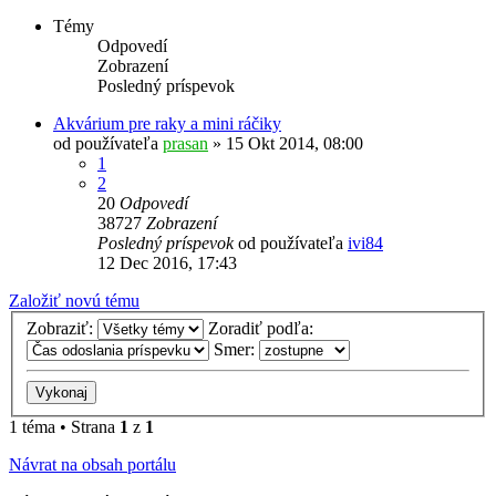
Témy
Odpovedí
Zobrazení
Posledný príspevok
Akvárium pre raky a mini ráčiky
od používateľa
prasan
»
15 Okt 2014, 08:00
1
2
20
Odpovedí
38727
Zobrazení
Posledný príspevok
od používateľa
ivi84
12 Dec 2016, 17:43
Založiť novú tému
Zobraziť:
Zoradiť podľa:
Smer:
1 téma • Strana
1
z
1
Návrat na obsah portálu