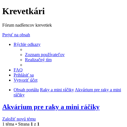
Krevetkári
Fórum nadšencov krevetiek
Prejsť na obsah
Rýchle odkazy
Zoznam používateľov
Realizačný tím
FAQ
Prihlásiť sa
Vytvoriť účet
Obsah portálu
Raky a mini ráčiky
Akvárium pre raky a mini
ráčiky
Akvárium pre raky a mini ráčiky
Založiť novú tému
1 téma • Strana
1
z
1