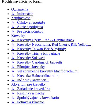
Rýchla navigácia vo fórach
Oznámenia
↳ Informácie
Zaujímavosti
↳ Články a reportáže
↳ Akcie a podujatia
↳ Pre začiatočníkov
Krevetky
↳ Krevetky Crystal Red & Crystal Black
↳ Krevetky Neocaridina: Red Cherry, Rili, Yellow...
↳ Krevetky Taiwan Bee & hybridy
↳ Krevetky Tiger a ich variácie
↳ Krevetky Sulawesi
↳ Krevetky Caridina cf. babaulti
↳ Filtrujúce krevetky
↳ Veľkoramenné krevetky Macrobrachium
↳ Krevetka Halocaridina rubra
↳ Iné druhy krevetiek...
Akvárium pre krevetky
↳ Zariadenie krevetkária
↳ Rastlinky a machy
↳ Spolubývajúci v krevetkáriu
↳ Potrava a kŕmenie