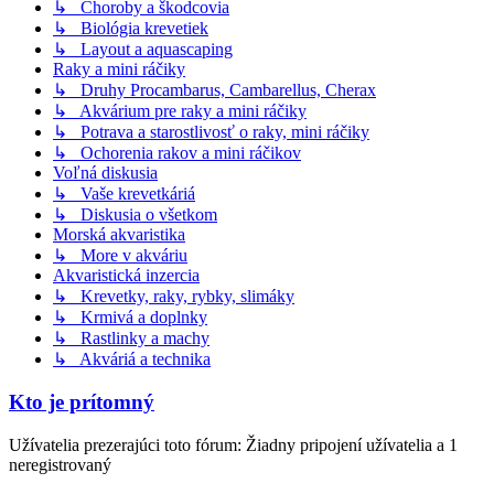
↳ Choroby a škodcovia
↳ Biológia krevetiek
↳ Layout a aquascaping
Raky a mini ráčiky
↳ Druhy Procambarus, Cambarellus, Cherax
↳ Akvárium pre raky a mini ráčiky
↳ Potrava a starostlivosť o raky, mini ráčiky
↳ Ochorenia rakov a mini ráčikov
Voľná diskusia
↳ Vaše krevetkáriá
↳ Diskusia o všetkom
Morská akvaristika
↳ More v akváriu
Akvaristická inzercia
↳ Krevetky, raky, rybky, slimáky
↳ Krmivá a doplnky
↳ Rastlinky a machy
↳ Akváriá a technika
Kto je prítomný
Užívatelia prezerajúci toto fórum: Žiadny pripojení užívatelia a 1
neregistrovaný