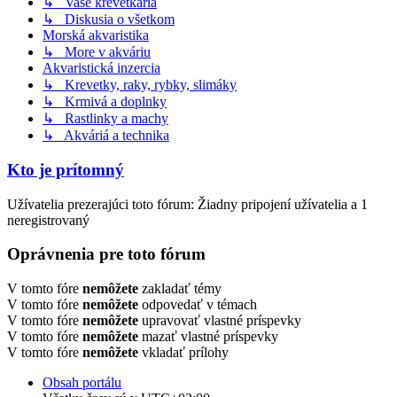
↳ Vaše krevetkáriá
↳ Diskusia o všetkom
Morská akvaristika
↳ More v akváriu
Akvaristická inzercia
↳ Krevetky, raky, rybky, slimáky
↳ Krmivá a doplnky
↳ Rastlinky a machy
↳ Akváriá a technika
Kto je prítomný
Užívatelia prezerajúci toto fórum: Žiadny pripojení užívatelia a 1
neregistrovaný
Oprávnenia pre toto fórum
V tomto fóre
nemôžete
zakladať témy
V tomto fóre
nemôžete
odpovedať v témach
V tomto fóre
nemôžete
upravovať vlastné príspevky
V tomto fóre
nemôžete
mazať vlastné príspevky
V tomto fóre
nemôžete
vkladať prílohy
Obsah portálu