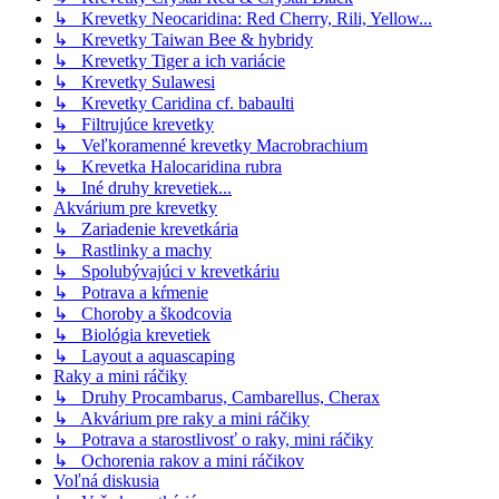
↳ Krevetky Neocaridina: Red Cherry, Rili, Yellow...
↳ Krevetky Taiwan Bee & hybridy
↳ Krevetky Tiger a ich variácie
↳ Krevetky Sulawesi
↳ Krevetky Caridina cf. babaulti
↳ Filtrujúce krevetky
↳ Veľkoramenné krevetky Macrobrachium
↳ Krevetka Halocaridina rubra
↳ Iné druhy krevetiek...
Akvárium pre krevetky
↳ Zariadenie krevetkária
↳ Rastlinky a machy
↳ Spolubývajúci v krevetkáriu
↳ Potrava a kŕmenie
↳ Choroby a škodcovia
↳ Biológia krevetiek
↳ Layout a aquascaping
Raky a mini ráčiky
↳ Druhy Procambarus, Cambarellus, Cherax
↳ Akvárium pre raky a mini ráčiky
↳ Potrava a starostlivosť o raky, mini ráčiky
↳ Ochorenia rakov a mini ráčikov
Voľná diskusia