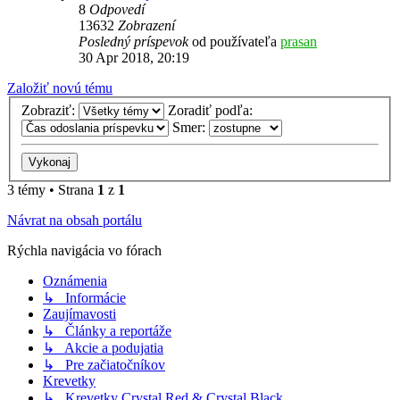
8
Odpovedí
13632
Zobrazení
Posledný príspevok
od používateľa
prasan
30 Apr 2018, 20:19
Založiť novú tému
Zobraziť:
Zoradiť podľa:
Smer:
3 témy • Strana
1
z
1
Návrat na obsah portálu
Rýchla navigácia vo fórach
Oznámenia
↳ Informácie
Zaujímavosti
↳ Články a reportáže
↳ Akcie a podujatia
↳ Pre začiatočníkov
Krevetky
↳ Krevetky Crystal Red & Crystal Black