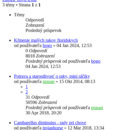
3 témy • Strana
1
z
1
Témy
Odpovedí
Zobrazení
Posledný príspevok
Kŕmenie malých rakov floridskych
od používateľa
bogo
»
04 Jan 2024, 12:53
0
Odpovedí
8018
Zobrazení
Posledný príspevok
od používateľa
bogo
04 Jan 2024, 12:53
Potrava a starostlivosť o raky, mini ráčiky
od používateľa
prasan
»
15 Okt 2014, 08:13
1
2
31
Odpovedí
50596
Zobrazení
Posledný príspevok
od používateľa
prasan
30 Apr 2018, 20:20
Cambarellus diminutus - rady pri chove
od používateľa
trojanhorse
»
12 Mar 2018, 13:34