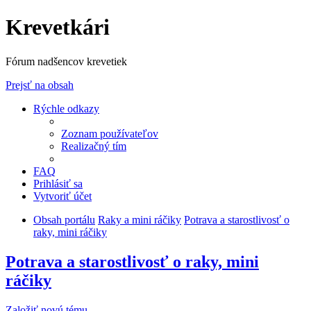
Krevetkári
Fórum nadšencov krevetiek
Prejsť na obsah
Rýchle odkazy
Zoznam používateľov
Realizačný tím
FAQ
Prihlásiť sa
Vytvoriť účet
Obsah portálu
Raky a mini ráčiky
Potrava a starostlivosť o
raky, mini ráčiky
Potrava a starostlivosť o raky, mini
ráčiky
Založiť novú tému