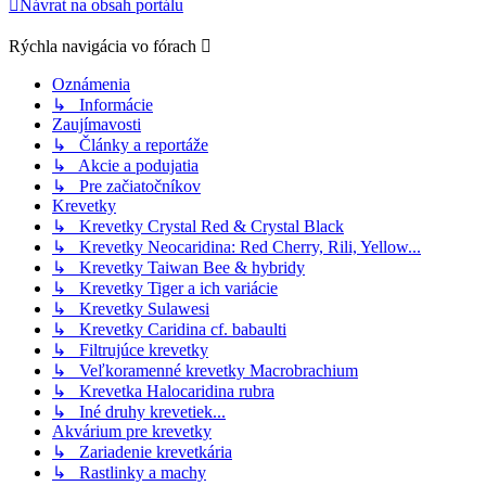
Návrat na obsah portálu
Rýchla navigácia vo fórach
Oznámenia
↳ Informácie
Zaujímavosti
↳ Články a reportáže
↳ Akcie a podujatia
↳ Pre začiatočníkov
Krevetky
↳ Krevetky Crystal Red & Crystal Black
↳ Krevetky Neocaridina: Red Cherry, Rili, Yellow...
↳ Krevetky Taiwan Bee & hybridy
↳ Krevetky Tiger a ich variácie
↳ Krevetky Sulawesi
↳ Krevetky Caridina cf. babaulti
↳ Filtrujúce krevetky
↳ Veľkoramenné krevetky Macrobrachium
↳ Krevetka Halocaridina rubra
↳ Iné druhy krevetiek...
Akvárium pre krevetky
↳ Zariadenie krevetkária
↳ Rastlinky a machy