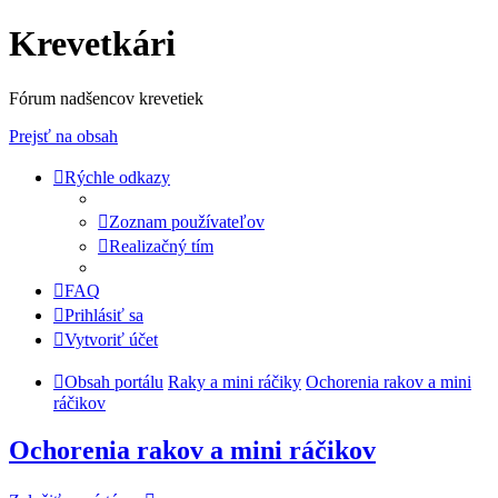
Krevetkári
Fórum nadšencov krevetiek
Prejsť na obsah
Rýchle odkazy
Zoznam používateľov
Realizačný tím
FAQ
Prihlásiť sa
Vytvoriť účet
Obsah portálu
Raky a mini ráčiky
Ochorenia rakov a mini
ráčikov
Ochorenia rakov a mini ráčikov