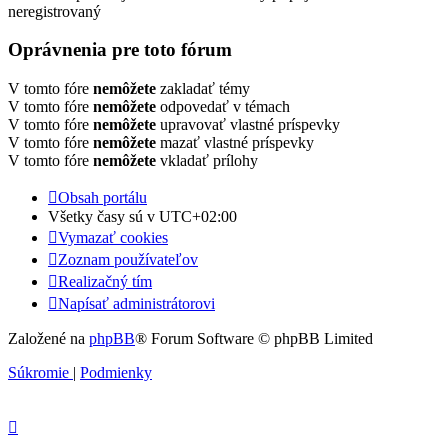
neregistrovaný
Oprávnenia pre toto fórum
V tomto fóre
nemôžete
zakladať témy
V tomto fóre
nemôžete
odpovedať v témach
V tomto fóre
nemôžete
upravovať vlastné príspevky
V tomto fóre
nemôžete
mazať vlastné príspevky
V tomto fóre
nemôžete
vkladať prílohy
Obsah portálu
Všetky časy sú v
UTC+02:00
Vymazať cookies
Zoznam používateľov
Realizačný tím
Napísať administrátorovi
Založené na
phpBB
® Forum Software © phpBB Limited
Súkromie
|
Podmienky