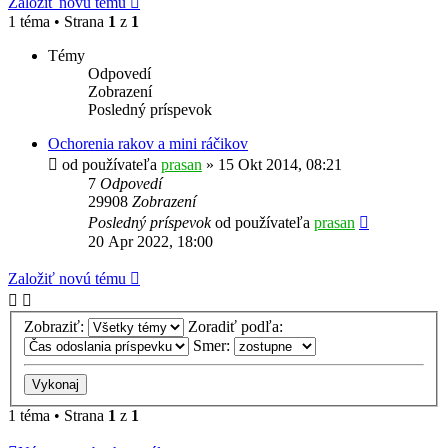
Založiť novú tému
1 téma • Strana
1
z
1
Témy
Odpovedí
Zobrazení
Posledný príspevok
Ochorenia rakov a mini ráčikov
od používateľa
prasan
»
15 Okt 2014, 08:21
7
Odpovedí
29908
Zobrazení
Posledný príspevok
od používateľa
prasan
20 Apr 2022, 18:00
Založiť novú tému
Zobraziť:
Zoradiť podľa:
Smer:
1 téma • Strana
1
z
1