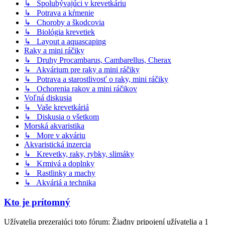
↳ Spolubývajúci v krevetkáriu
↳ Potrava a kŕmenie
↳ Choroby a škodcovia
↳ Biológia krevetiek
↳ Layout a aquascaping
Raky a mini ráčiky
↳ Druhy Procambarus, Cambarellus, Cherax
↳ Akvárium pre raky a mini ráčiky
↳ Potrava a starostlivosť o raky, mini ráčiky
↳ Ochorenia rakov a mini ráčikov
Voľná diskusia
↳ Vaše krevetkáriá
↳ Diskusia o všetkom
Morská akvaristika
↳ More v akváriu
Akvaristická inzercia
↳ Krevetky, raky, rybky, slimáky
↳ Krmivá a doplnky
↳ Rastlinky a machy
↳ Akváriá a technika
Kto je prítomný
Užívatelia prezerajúci toto fórum: Žiadny pripojení užívatelia a 1