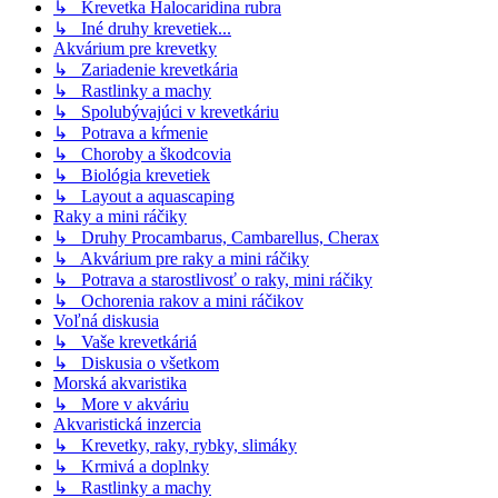
↳ Krevetka Halocaridina rubra
↳ Iné druhy krevetiek...
Akvárium pre krevetky
↳ Zariadenie krevetkária
↳ Rastlinky a machy
↳ Spolubývajúci v krevetkáriu
↳ Potrava a kŕmenie
↳ Choroby a škodcovia
↳ Biológia krevetiek
↳ Layout a aquascaping
Raky a mini ráčiky
↳ Druhy Procambarus, Cambarellus, Cherax
↳ Akvárium pre raky a mini ráčiky
↳ Potrava a starostlivosť o raky, mini ráčiky
↳ Ochorenia rakov a mini ráčikov
Voľná diskusia
↳ Vaše krevetkáriá
↳ Diskusia o všetkom
Morská akvaristika
↳ More v akváriu
Akvaristická inzercia
↳ Krevetky, raky, rybky, slimáky
↳ Krmivá a doplnky
↳ Rastlinky a machy