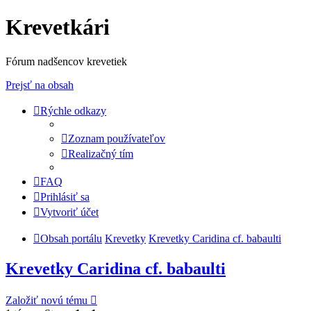
Krevetkári
Fórum nadšencov krevetiek
Prejsť na obsah
Rýchle odkazy
Zoznam používateľov
Realizačný tím
FAQ
Prihlásiť sa
Vytvoriť účet
Obsah portálu
Krevetky
Krevetky Caridina cf. babaulti
Krevetky Caridina cf. babaulti
Založiť novú tému