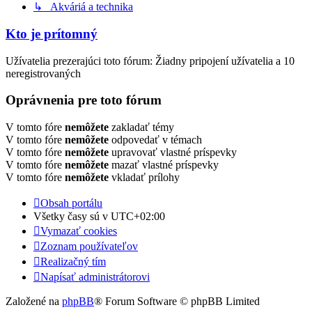
↳ Akváriá a technika
Kto je prítomný
Užívatelia prezerajúci toto fórum: Žiadny pripojení užívatelia a 10
neregistrovaných
Oprávnenia pre toto fórum
V tomto fóre
nemôžete
zakladať témy
V tomto fóre
nemôžete
odpovedať v témach
V tomto fóre
nemôžete
upravovať vlastné príspevky
V tomto fóre
nemôžete
mazať vlastné príspevky
V tomto fóre
nemôžete
vkladať prílohy
Obsah portálu
Všetky časy sú v
UTC+02:00
Vymazať cookies
Zoznam používateľov
Realizačný tím
Napísať administrátorovi
Založené na
phpBB
® Forum Software © phpBB Limited