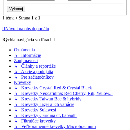
1 téma • Strana
1
z
1
Návrat na obsah portálu
Rýchla navigácia vo fórach
Oznámenia
↳ Informácie
Zaujímavosti
↳ Články a reportáže
↳ Akcie a podujatia
↳ Pre začiatočníkov
Krevetky
↳ Krevetky Crystal Red & Crystal Black
↳ Krevetky Neocaridina: Red Cherry, Rili, Yellow...
↳ Krevetky Taiwan Bee & hybridy
↳ Krevetky Tiger a ich variácie
↳ Krevetky Sulawesi
↳ Krevetky Caridina cf. babaulti
↳ Filtrujúce krevetky
↳ Veľkoramenné krevetky Macrobrachium