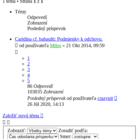
1 téma • Strana
1
z
1
Témy
Odpovedí
Zobrazení
Posledný príspevok
Caridina cf. babaulti: Podmienky k odchovu.
od používateľa
Milos
»
21 Okt 2014, 09:59
1
2
3
4
5
86
Odpovedí
103035
Zobrazení
Posledný príspevok
od používateľa
crazypit
26 Júl 2020, 14:13
Založiť novú tému
Zobraziť:
Zoradiť podľa:
Smer: