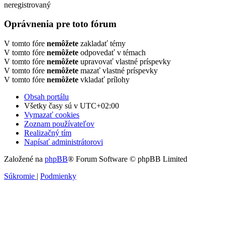
neregistrovaný
Oprávnenia pre toto fórum
V tomto fóre
nemôžete
zakladať témy
V tomto fóre
nemôžete
odpovedať v témach
V tomto fóre
nemôžete
upravovať vlastné príspevky
V tomto fóre
nemôžete
mazať vlastné príspevky
V tomto fóre
nemôžete
vkladať prílohy
Obsah portálu
Všetky časy sú v
UTC+02:00
Vymazať cookies
Zoznam používateľov
Realizačný tím
Napísať administrátorovi
Založené na
phpBB
® Forum Software © phpBB Limited
Súkromie
|
Podmienky