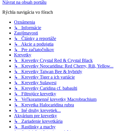
Návrat na obsah portálu
Rýchla navigácia vo fórach
Oznámenia
↳ Informácie
Zaujímavosti
↳ Články a reportáže
↳ Akcie a podujatia
↳ Pre začiatočníkov
Krevetky
↳ Krevetky Crystal Red & Crystal Black
↳ Krevetky Neocaridina: Red Cherry, Rili, Yellow...
↳ Krevetky Taiwan Bee & hybridy
↳ Krevetky Tiger a ich variácie
↳ Krevetky Sulawesi
↳ Krevetky Caridina cf. babaulti
↳ Filtrujúce krevetky
↳ Veľkoramenné krevetky Macrobrachium
↳ Krevetka Halocaridina rubra
↳ Iné druhy krevetiek...
Akvárium pre krevetky
↳ Zariadenie krevetkária
↳ Rastlinky a machy