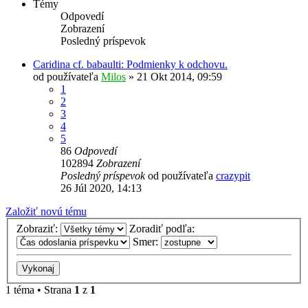
Témy
Odpovedí
Zobrazení
Posledný príspevok
Caridina cf. babaulti: Podmienky k odchovu.
od používateľa
Milos
»
21 Okt 2014, 09:59
1
2
3
4
5
86
Odpovedí
102894
Zobrazení
Posledný príspevok
od používateľa
crazypit
26 Júl 2020, 14:13
Založiť novú tému
Zobraziť:
Zoradiť podľa:
Smer:
1 téma • Strana
1
z
1