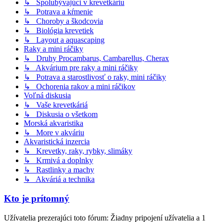
↳ Spolubývajúci v krevetkáriu
↳ Potrava a kŕmenie
↳ Choroby a škodcovia
↳ Biológia krevetiek
↳ Layout a aquascaping
Raky a mini ráčiky
↳ Druhy Procambarus, Cambarellus, Cherax
↳ Akvárium pre raky a mini ráčiky
↳ Potrava a starostlivosť o raky, mini ráčiky
↳ Ochorenia rakov a mini ráčikov
Voľná diskusia
↳ Vaše krevetkáriá
↳ Diskusia o všetkom
Morská akvaristika
↳ More v akváriu
Akvaristická inzercia
↳ Krevetky, raky, rybky, slimáky
↳ Krmivá a doplnky
↳ Rastlinky a machy
↳ Akváriá a technika
Kto je prítomný
Užívatelia prezerajúci toto fórum: Žiadny pripojení užívatelia a 1