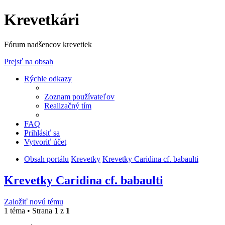
Krevetkári
Fórum nadšencov krevetiek
Prejsť na obsah
Rýchle odkazy
Zoznam používateľov
Realizačný tím
FAQ
Prihlásiť sa
Vytvoriť účet
Obsah portálu
Krevetky
Krevetky Caridina cf. babaulti
Krevetky Caridina cf. babaulti
Založiť novú tému
1 téma • Strana
1
z
1