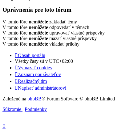
Oprávnenia pre toto fórum
V tomto fóre
nemôžete
zakladať témy
V tomto fóre
nemôžete
odpovedať v témach
V tomto fóre
nemôžete
upravovať vlastné príspevky
V tomto fóre
nemôžete
mazať vlastné príspevky
V tomto fóre
nemôžete
vkladať prílohy
Obsah portálu
Všetky časy sú v
UTC+02:00
Vymazať cookies
Zoznam používateľov
Realizačný tím
Napísať administrátorovi
Založené na
phpBB
® Forum Software © phpBB Limited
Súkromie
|
Podmienky