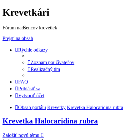
Krevetkári
Fórum nadšencov krevetiek
Prejsť na obsah
Rýchle odkazy
Zoznam používateľov
Realizačný tím
FAQ
Prihlásiť sa
Vytvoriť účet
Obsah portálu
Krevetky
Krevetka Halocaridina rubra
Krevetka Halocaridina rubra
Založiť novú tému