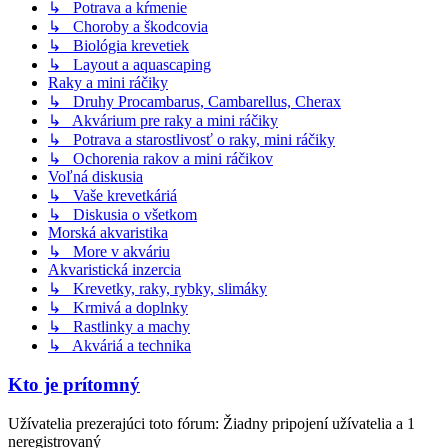
↳ Potrava a kŕmenie
↳ Choroby a škodcovia
↳ Biológia krevetiek
↳ Layout a aquascaping
Raky a mini ráčiky
↳ Druhy Procambarus, Cambarellus, Cherax
↳ Akvárium pre raky a mini ráčiky
↳ Potrava a starostlivosť o raky, mini ráčiky
↳ Ochorenia rakov a mini ráčikov
Voľná diskusia
↳ Vaše krevetkáriá
↳ Diskusia o všetkom
Morská akvaristika
↳ More v akváriu
Akvaristická inzercia
↳ Krevetky, raky, rybky, slimáky
↳ Krmivá a doplnky
↳ Rastlinky a machy
↳ Akváriá a technika
Kto je prítomný
Užívatelia prezerajúci toto fórum: Žiadny pripojení užívatelia a 1
neregistrovaný