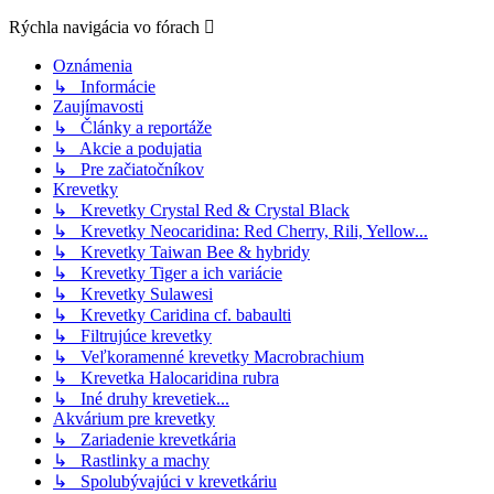
Rýchla navigácia vo fórach
Oznámenia
↳ Informácie
Zaujímavosti
↳ Články a reportáže
↳ Akcie a podujatia
↳ Pre začiatočníkov
Krevetky
↳ Krevetky Crystal Red & Crystal Black
↳ Krevetky Neocaridina: Red Cherry, Rili, Yellow...
↳ Krevetky Taiwan Bee & hybridy
↳ Krevetky Tiger a ich variácie
↳ Krevetky Sulawesi
↳ Krevetky Caridina cf. babaulti
↳ Filtrujúce krevetky
↳ Veľkoramenné krevetky Macrobrachium
↳ Krevetka Halocaridina rubra
↳ Iné druhy krevetiek...
Akvárium pre krevetky
↳ Zariadenie krevetkária
↳ Rastlinky a machy
↳ Spolubývajúci v krevetkáriu