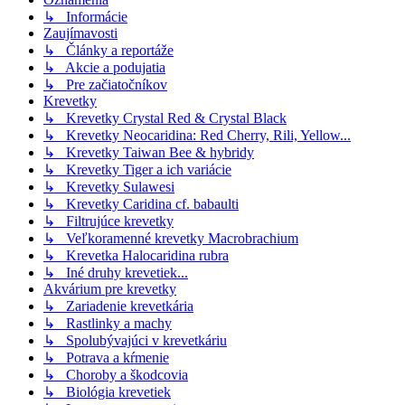
↳ Informácie
Zaujímavosti
↳ Články a reportáže
↳ Akcie a podujatia
↳ Pre začiatočníkov
Krevetky
↳ Krevetky Crystal Red & Crystal Black
↳ Krevetky Neocaridina: Red Cherry, Rili, Yellow...
↳ Krevetky Taiwan Bee & hybridy
↳ Krevetky Tiger a ich variácie
↳ Krevetky Sulawesi
↳ Krevetky Caridina cf. babaulti
↳ Filtrujúce krevetky
↳ Veľkoramenné krevetky Macrobrachium
↳ Krevetka Halocaridina rubra
↳ Iné druhy krevetiek...
Akvárium pre krevetky
↳ Zariadenie krevetkária
↳ Rastlinky a machy
↳ Spolubývajúci v krevetkáriu
↳ Potrava a kŕmenie
↳ Choroby a škodcovia
↳ Biológia krevetiek