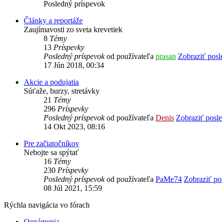
Posledný príspevok
Články a reportáže
Zaujímavosti zo sveta krevetiek
8
Témy
13
Príspevky
Posledný príspevok
od používateľa
prasan
Zobraziť posl
17 Jún 2018, 00:34
Akcie a podujatia
Súťaže, burzy, stretávky
21
Témy
296
Príspevky
Posledný príspevok
od používateľa
Denis
Zobraziť posl
14 Okt 2023, 08:16
Pre začiatočníkov
Nebojte sa spýtať
16
Témy
230
Príspevky
Posledný príspevok
od používateľa
PaMe74
Zobraziť po
08 Júl 2021, 15:59
Rýchla navigácia vo fórach
Oznámenia