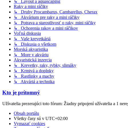
↳ Layout a aquascaping
Raky a mini ráčiky
↳ Druhy Procambarus, Cambarellus, Cherax
↳ Akvárium pre raky a mini ráčiky
↳ Potrava a starostlivosť o raky, mini ráčiky
↳ Ochorenia rakov a mini ráčikov
Voľná diskusia
↳ Vaše krevetkáriá
↳ Diskusia o všetkom
Morská akvaristika
↳ More v akváriu
Akvaristická inzercia
↳ Krevetky, raky, rybky, slimáky
↳ Krmivá a doplnky
↳ Rastlinky a machy
↳ Akváriá a technika
Kto je prítomný
Užívatelia prezerajúci toto fórum: Žiadny pripojení užívatelia a 1 ner
Obsah portálu
Všetky časy sú v
UTC+02:00
Vymazať cookies