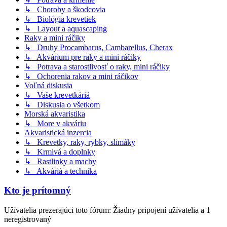
↳ Choroby a škodcovia
↳ Biológia krevetiek
↳ Layout a aquascaping
Raky a mini ráčiky
↳ Druhy Procambarus, Cambarellus, Cherax
↳ Akvárium pre raky a mini ráčiky
↳ Potrava a starostlivosť o raky, mini ráčiky
↳ Ochorenia rakov a mini ráčikov
Voľná diskusia
↳ Vaše krevetkáriá
↳ Diskusia o všetkom
Morská akvaristika
↳ More v akváriu
Akvaristická inzercia
↳ Krevetky, raky, rybky, slimáky
↳ Krmivá a doplnky
↳ Rastlinky a machy
↳ Akváriá a technika
Kto je prítomný
Užívatelia prezerajúci toto fórum: Žiadny pripojení užívatelia a 1
neregistrovaný