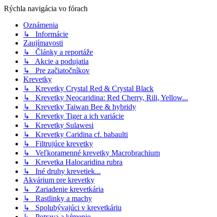
Rýchla navigácia vo fórach
Oznámenia
↳ Informácie
Zaujímavosti
↳ Články a reportáže
↳ Akcie a podujatia
↳ Pre začiatočníkov
Krevetky
↳ Krevetky Crystal Red & Crystal Black
↳ Krevetky Neocaridina: Red Cherry, Rili, Yellow...
↳ Krevetky Taiwan Bee & hybridy
↳ Krevetky Tiger a ich variácie
↳ Krevetky Sulawesi
↳ Krevetky Caridina cf. babaulti
↳ Filtrujúce krevetky
↳ Veľkoramenné krevetky Macrobrachium
↳ Krevetka Halocaridina rubra
↳ Iné druhy krevetiek...
Akvárium pre krevetky
↳ Zariadenie krevetkária
↳ Rastlinky a machy
↳ Spolubývajúci v krevetkáriu
↳ Potrava a kŕmenie