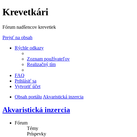
Krevetkári
Fórum nadšencov krevetiek
Prejsť na obsah
Rýchle odkazy
Zoznam používateľov
Realizačný tím
FAQ
Prihlásiť sa
Vytvoriť účet
Obsah portálu
Akvaristická inzercia
Akvaristická inzercia
Fórum
Témy
Príspevky