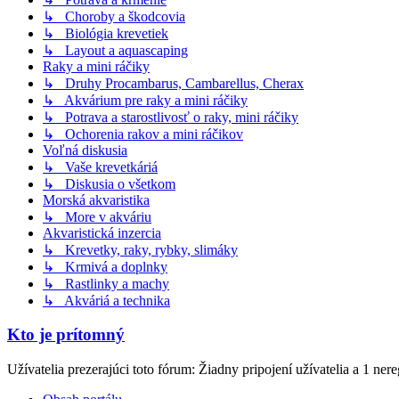
↳ Choroby a škodcovia
↳ Biológia krevetiek
↳ Layout a aquascaping
Raky a mini ráčiky
↳ Druhy Procambarus, Cambarellus, Cherax
↳ Akvárium pre raky a mini ráčiky
↳ Potrava a starostlivosť o raky, mini ráčiky
↳ Ochorenia rakov a mini ráčikov
Voľná diskusia
↳ Vaše krevetkáriá
↳ Diskusia o všetkom
Morská akvaristika
↳ More v akváriu
Akvaristická inzercia
↳ Krevetky, raky, rybky, slimáky
↳ Krmivá a doplnky
↳ Rastlinky a machy
↳ Akváriá a technika
Kto je prítomný
Užívatelia prezerajúci toto fórum: Žiadny pripojení užívatelia a 1 ner