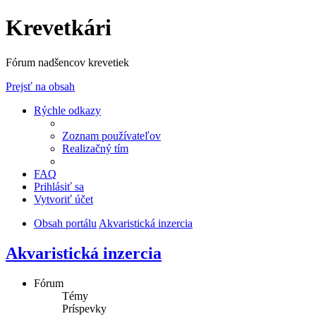
Krevetkári
Fórum nadšencov krevetiek
Prejsť na obsah
Rýchle odkazy
Zoznam používateľov
Realizačný tím
FAQ
Prihlásiť sa
Vytvoriť účet
Obsah portálu
Akvaristická inzercia
Akvaristická inzercia
Fórum
Témy
Príspevky