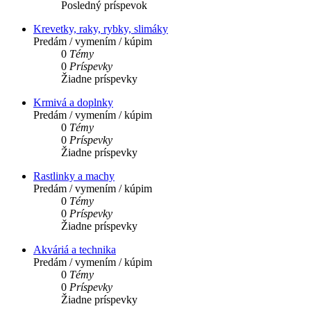
Posledný príspevok
Krevetky, raky, rybky, slimáky
Predám / vymením / kúpim
0
Témy
0
Príspevky
Žiadne príspevky
Krmivá a doplnky
Predám / vymením / kúpim
0
Témy
0
Príspevky
Žiadne príspevky
Rastlinky a machy
Predám / vymením / kúpim
0
Témy
0
Príspevky
Žiadne príspevky
Akváriá a technika
Predám / vymením / kúpim
0
Témy
0
Príspevky
Žiadne príspevky