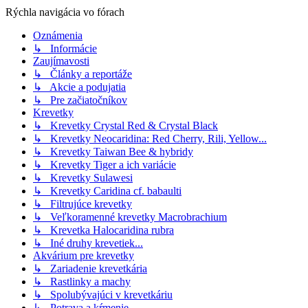
Rýchla navigácia vo fórach
Oznámenia
↳ Informácie
Zaujímavosti
↳ Články a reportáže
↳ Akcie a podujatia
↳ Pre začiatočníkov
Krevetky
↳ Krevetky Crystal Red & Crystal Black
↳ Krevetky Neocaridina: Red Cherry, Rili, Yellow...
↳ Krevetky Taiwan Bee & hybridy
↳ Krevetky Tiger a ich variácie
↳ Krevetky Sulawesi
↳ Krevetky Caridina cf. babaulti
↳ Filtrujúce krevetky
↳ Veľkoramenné krevetky Macrobrachium
↳ Krevetka Halocaridina rubra
↳ Iné druhy krevetiek...
Akvárium pre krevetky
↳ Zariadenie krevetkária
↳ Rastlinky a machy
↳ Spolubývajúci v krevetkáriu
↳ Potrava a kŕmenie