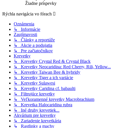
Žiadne príspevky
Rýchla navigácia vo fórach
Oznámenia
↳ Informácie
Zaujímavosti
↳ Články a reportáže
↳ Akcie a podujatia
↳ Pre začiatočníkov
Krevetky
↳ Krevetky Crystal Red & Crystal Black
↳ Krevetky Neocaridina: Red Cherry, Rili, Yellow...
↳ Krevetky Taiwan Bee & hybridy
↳ Krevetky Tiger a ich variácie
↳ Krevetky Sulawesi
↳ Krevetky Caridina cf. babaulti
↳ Filtrujúce krevetky
↳ Veľkoramenné krevetky Macrobrachium
↳ Krevetka Halocaridina rubra
↳ Iné druhy krevetiek...
Akvárium pre krevetky
↳ Zariadenie krevetkária
↳ Rastlinky a machy