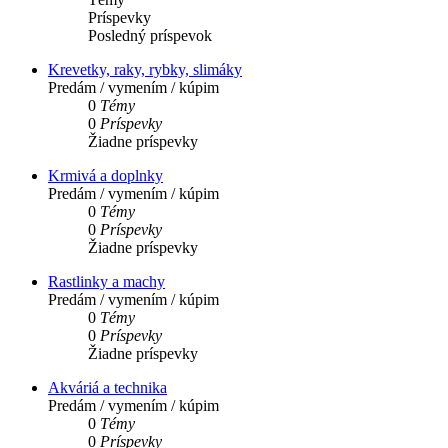
Príspevky
Posledný príspevok
Krevetky, raky, rybky, slimáky
Predám / vymením / kúpim
0
Témy
0
Príspevky
Žiadne príspevky
Krmivá a doplnky
Predám / vymením / kúpim
0
Témy
0
Príspevky
Žiadne príspevky
Rastlinky a machy
Predám / vymením / kúpim
0
Témy
0
Príspevky
Žiadne príspevky
Akváriá a technika
Predám / vymením / kúpim
0
Témy
0
Príspevky