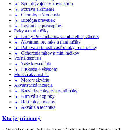
↳ Spolubývajúci v krevetkáriu
↳ Potrava a kŕmenie
↳ Choroby a škodcovia
↳ Biológia krevetiek
↳ Layout a aquascaping
Raky a mini ráčiky
↳ Druhy Procambarus, Cambarellus, Cherax
↳ Akvárium pre raky a mini ráčiky
↳ Potrava a starostlivosť o raky, mini ráčiky
↳ Ochorenia rakov a mini ráčikov
Voľná diskusia
↳ Vaše krevetkáriá
↳ Diskusia o všetkom
Morská akvaristika
↳ More v akváriu
Akvaristická inzercia
↳ Krevetky, raky, rybky, slimáky
↳ Krmivá a doplnky
↳ Rastlinky a machy
↳ Akváriá a technika
Kto je prítomný
Užívatelia prezerajúci toto fórum: Žiadny pripojení užívatelia a 1