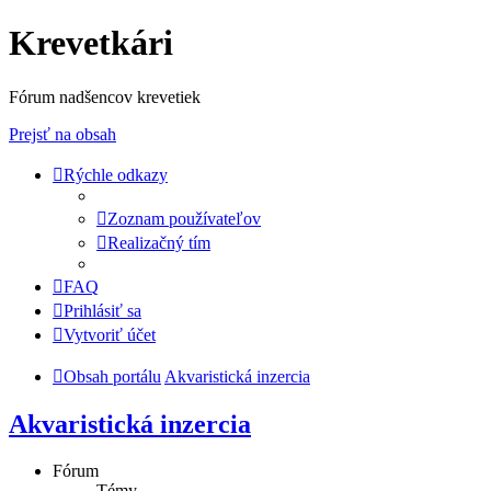
Krevetkári
Fórum nadšencov krevetiek
Prejsť na obsah
Rýchle odkazy
Zoznam používateľov
Realizačný tím
FAQ
Prihlásiť sa
Vytvoriť účet
Obsah portálu
Akvaristická inzercia
Akvaristická inzercia
Fórum
Témy