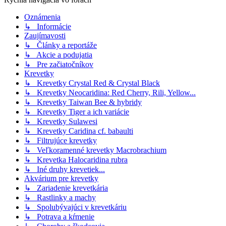
Oznámenia
↳ Informácie
Zaujímavosti
↳ Články a reportáže
↳ Akcie a podujatia
↳ Pre začiatočníkov
Krevetky
↳ Krevetky Crystal Red & Crystal Black
↳ Krevetky Neocaridina: Red Cherry, Rili, Yellow...
↳ Krevetky Taiwan Bee & hybridy
↳ Krevetky Tiger a ich variácie
↳ Krevetky Sulawesi
↳ Krevetky Caridina cf. babaulti
↳ Filtrujúce krevetky
↳ Veľkoramenné krevetky Macrobrachium
↳ Krevetka Halocaridina rubra
↳ Iné druhy krevetiek...
Akvárium pre krevetky
↳ Zariadenie krevetkária
↳ Rastlinky a machy
↳ Spolubývajúci v krevetkáriu
↳ Potrava a kŕmenie