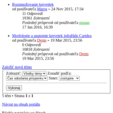
Rozmnožovanie krevetiek
od používateľa
Maros
»
24 Nov 2015, 17:34
11
Odpovedí
19361
Zobrazení
Posledný príspevok
od používateľa
prasan
17 Jan 2016, 16:39
Morfologie a anatomie krevetek infrařádu Caridea
od používateľa
Denis
»
19 Mar 2015, 23:56
0
Odpovedí
10818
Zobrazení
Posledný príspevok
od používateľa
Denis
19 Mar 2015, 23:56
Založiť novú tému
Zobraziť:
Zoradiť podľa:
Smer:
5 tém • Strana
1
z
1
Návrat na obsah portálu
Rýchla navigácia vo fórach