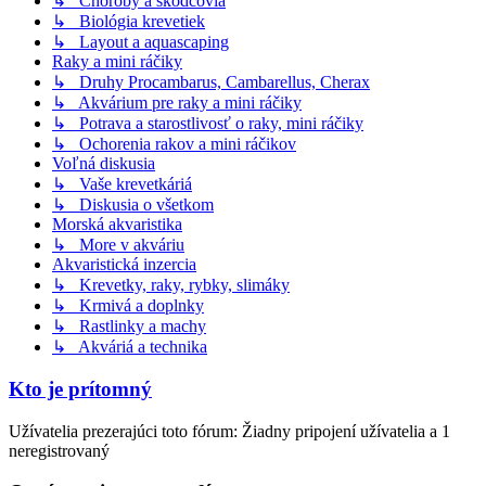
↳ Choroby a škodcovia
↳ Biológia krevetiek
↳ Layout a aquascaping
Raky a mini ráčiky
↳ Druhy Procambarus, Cambarellus, Cherax
↳ Akvárium pre raky a mini ráčiky
↳ Potrava a starostlivosť o raky, mini ráčiky
↳ Ochorenia rakov a mini ráčikov
Voľná diskusia
↳ Vaše krevetkáriá
↳ Diskusia o všetkom
Morská akvaristika
↳ More v akváriu
Akvaristická inzercia
↳ Krevetky, raky, rybky, slimáky
↳ Krmivá a doplnky
↳ Rastlinky a machy
↳ Akváriá a technika
Kto je prítomný
Užívatelia prezerajúci toto fórum: Žiadny pripojení užívatelia a 1
neregistrovaný