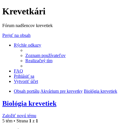
Krevetkári
Fórum nadšencov krevetiek
Prejsť na obsah
Rýchle odkazy
Zoznam používateľov
Realizačný tím
FAQ
Prihlásiť sa
Vytvoriť účet
Obsah portálu
Akvárium pre krevetky
Biológia krevetiek
Biológia krevetiek
Založiť novú tému
5 tém • Strana
1
z
1