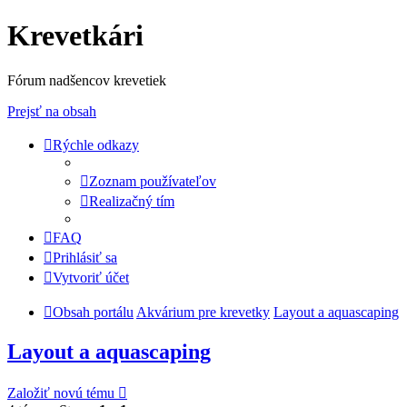
Krevetkári
Fórum nadšencov krevetiek
Prejsť na obsah
Rýchle odkazy
Zoznam používateľov
Realizačný tím
FAQ
Prihlásiť sa
Vytvoriť účet
Obsah portálu
Akvárium pre krevetky
Layout a aquascaping
Layout a aquascaping
Založiť novú tému