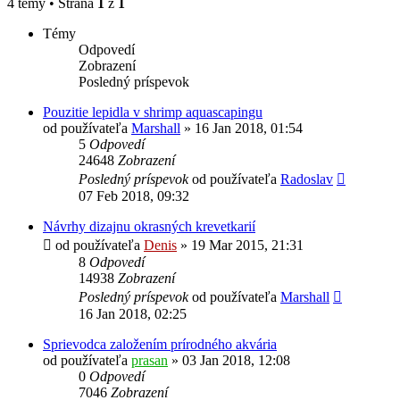
4 témy • Strana
1
z
1
Témy
Odpovedí
Zobrazení
Posledný príspevok
Pouzitie lepidla v shrimp aquascapingu
od používateľa
Marshall
»
16 Jan 2018, 01:54
5
Odpovedí
24648
Zobrazení
Posledný príspevok
od používateľa
Radoslav
07 Feb 2018, 09:32
Návrhy dizajnu okrasných krevetkarií
od používateľa
Denis
»
19 Mar 2015, 21:31
8
Odpovedí
14938
Zobrazení
Posledný príspevok
od používateľa
Marshall
16 Jan 2018, 02:25
Sprievodca založením prírodného akvária
od používateľa
prasan
»
03 Jan 2018, 12:08
0
Odpovedí
7046
Zobrazení