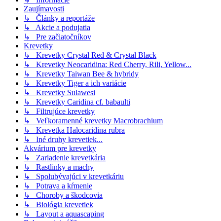
Zaujímavosti
↳ Články a reportáže
↳ Akcie a podujatia
↳ Pre začiatočníkov
Krevetky
↳ Krevetky Crystal Red & Crystal Black
↳ Krevetky Neocaridina: Red Cherry, Rili, Yellow...
↳ Krevetky Taiwan Bee & hybridy
↳ Krevetky Tiger a ich variácie
↳ Krevetky Sulawesi
↳ Krevetky Caridina cf. babaulti
↳ Filtrujúce krevetky
↳ Veľkoramenné krevetky Macrobrachium
↳ Krevetka Halocaridina rubra
↳ Iné druhy krevetiek...
Akvárium pre krevetky
↳ Zariadenie krevetkária
↳ Rastlinky a machy
↳ Spolubývajúci v krevetkáriu
↳ Potrava a kŕmenie
↳ Choroby a škodcovia
↳ Biológia krevetiek
↳ Layout a aquascaping