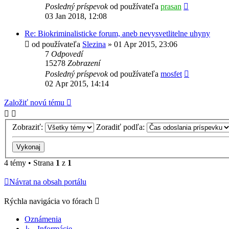
Posledný príspevok
od používateľa
prasan
03 Jan 2018, 12:08
Re: Biokriminalisticke forum, aneb nevysvetlitelne uhyny
od používateľa
Slezina
»
01 Apr 2015, 23:06
7
Odpovedí
15278
Zobrazení
Posledný príspevok
od používateľa
mosfet
02 Apr 2015, 14:14
Založiť novú tému
Zobraziť:
Zoradiť podľa:
4 témy • Strana
1
z
1
Návrat na obsah portálu
Rýchla navigácia vo fórach
Oznámenia
↳ Informácie