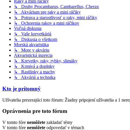
Raky a mini ráčiky
↳ Druhy Procambarus, Cambarellus, Cherax
↳ Akvárium pre raky a mini ráčiky
↳ Potrava a starostlivosť o raky, mini ráčiky
↳ Ochorenia rakov a mini ráčikov
Voľná diskusia
↳ Vaše krevetkáriá
↳ Diskusia o všetkom
Morská akvaristika
↳ More v akváriu
Akvaristická inzercia
↳ Krevetky, raky, rybky, slimáky
↳ Krmivá a doplnky
↳ Rastlinky a machy
↳ Akváriá a technika
Kto je prítomný
Užívatelia prezerajúci toto fórum: Žiadny pripojení užívatelia a 1 ner
Oprávnenia pre toto fórum
V tomto fóre
nemôžete
zakladať témy
V tomto fóre
nemôžete
odpovedať v témach