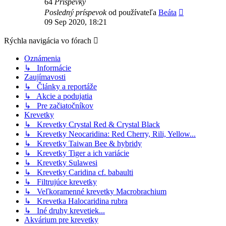
64
Príspevky
Zobraziť
Posledný príspevok
od používateľa
Beáta
posledný
09 Sep 2020, 18:21
príspevok
Rýchla navigácia vo fórach
Oznámenia
↳ Informácie
Zaujímavosti
↳ Články a reportáže
↳ Akcie a podujatia
↳ Pre začiatočníkov
Krevetky
↳ Krevetky Crystal Red & Crystal Black
↳ Krevetky Neocaridina: Red Cherry, Rili, Yellow...
↳ Krevetky Taiwan Bee & hybridy
↳ Krevetky Tiger a ich variácie
↳ Krevetky Sulawesi
↳ Krevetky Caridina cf. babaulti
↳ Filtrujúce krevetky
↳ Veľkoramenné krevetky Macrobrachium
↳ Krevetka Halocaridina rubra
↳ Iné druhy krevetiek...
Akvárium pre krevetky