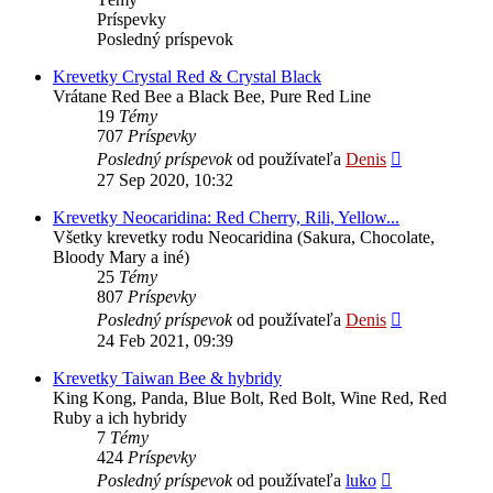
Príspevky
Posledný príspevok
Krevetky Crystal Red & Crystal Black
Vrátane Red Bee a Black Bee, Pure Red Line
19
Témy
707
Príspevky
Zobraziť
Posledný príspevok
od používateľa
Denis
posledný
27 Sep 2020, 10:32
príspevok
Krevetky Neocaridina: Red Cherry, Rili, Yellow...
Všetky krevetky rodu Neocaridina (Sakura, Chocolate,
Bloody Mary a iné)
25
Témy
807
Príspevky
Zobraziť
Posledný príspevok
od používateľa
Denis
posledný
24 Feb 2021, 09:39
príspevok
Krevetky Taiwan Bee & hybridy
King Kong, Panda, Blue Bolt, Red Bolt, Wine Red, Red
Ruby a ich hybridy
7
Témy
424
Príspevky
Zobraziť
Posledný príspevok
od používateľa
luko