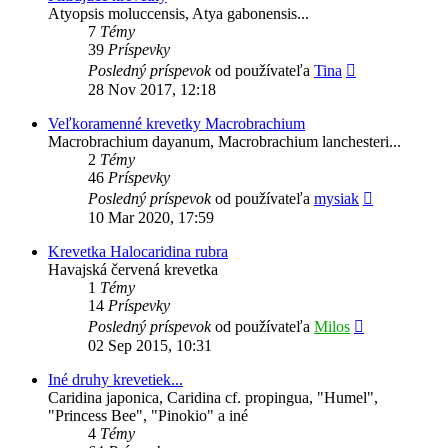
Atyopsis moluccensis, Atya gabonensis...
7
Témy
39
Príspevky
Zobraziť
Posledný príspevok
od používateľa
Tina
posledný
28 Nov 2017, 12:18
príspevok
Veľkoramenné krevetky Macrobrachium
Macrobrachium dayanum, Macrobrachium lanchesteri...
2
Témy
46
Príspevky
Zobraziť
Posledný príspevok
od používateľa
mysiak
posledný
10 Mar 2020, 17:59
príspevok
Krevetka Halocaridina rubra
Havajská červená krevetka
1
Témy
14
Príspevky
Zobraziť
Posledný príspevok
od používateľa
Milos
posledný
02 Sep 2015, 10:31
príspevok
Iné druhy krevetiek...
Caridina japonica, Caridina cf. propingua, "Humel",
"Princess Bee", "Pinokio" a iné
4
Témy