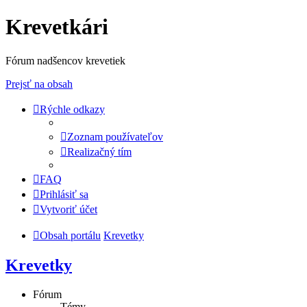
Krevetkári
Fórum nadšencov krevetiek
Prejsť na obsah
Rýchle odkazy
Zoznam používateľov
Realizačný tím
FAQ
Prihlásiť sa
Vytvoriť účet
Obsah portálu
Krevetky
Krevetky
Fórum
Témy