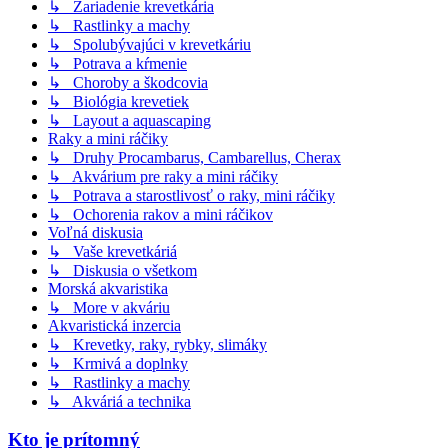
↳ Zariadenie krevetkária
↳ Rastlinky a machy
↳ Spolubývajúci v krevetkáriu
↳ Potrava a kŕmenie
↳ Choroby a škodcovia
↳ Biológia krevetiek
↳ Layout a aquascaping
Raky a mini ráčiky
↳ Druhy Procambarus, Cambarellus, Cherax
↳ Akvárium pre raky a mini ráčiky
↳ Potrava a starostlivosť o raky, mini ráčiky
↳ Ochorenia rakov a mini ráčikov
Voľná diskusia
↳ Vaše krevetkáriá
↳ Diskusia o všetkom
Morská akvaristika
↳ More v akváriu
Akvaristická inzercia
↳ Krevetky, raky, rybky, slimáky
↳ Krmivá a doplnky
↳ Rastlinky a machy
↳ Akváriá a technika
Kto je prítomný