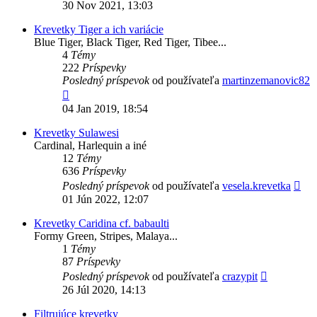
posledný
30 Nov 2021, 13:03
príspevok
Krevetky Tiger a ich variácie
Blue Tiger, Black Tiger, Red Tiger, Tibee...
4
Témy
222
Príspevky
Posledný príspevok
od používateľa
martinzemanovic82
Zobraziť
posledný
04 Jan 2019, 18:54
príspevok
Krevetky Sulawesi
Cardinal, Harlequin a iné
12
Témy
636
Príspevky
Zob
Posledný príspevok
od používateľa
vesela.krevetka
pos
01 Jún 2022, 12:07
prí
Krevetky Caridina cf. babaulti
Formy Green, Stripes, Malaya...
1
Témy
87
Príspevky
Zobraziť
Posledný príspevok
od používateľa
crazypit
posledný
26 Júl 2020, 14:13
príspevok
Filtrujúce krevetky