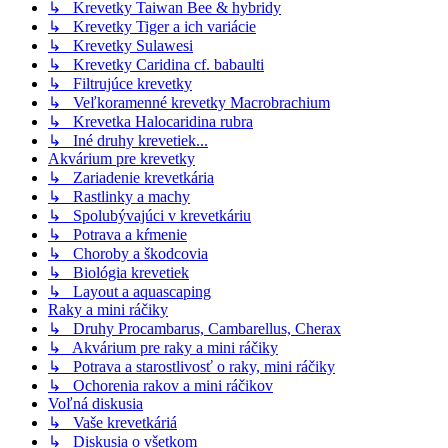
↳ Krevetky Taiwan Bee & hybridy
↳ Krevetky Tiger a ich variácie
↳ Krevetky Sulawesi
↳ Krevetky Caridina cf. babaulti
↳ Filtrujúce krevetky
↳ Veľkoramenné krevetky Macrobrachium
↳ Krevetka Halocaridina rubra
↳ Iné druhy krevetiek...
Akvárium pre krevetky
↳ Zariadenie krevetkária
↳ Rastlinky a machy
↳ Spolubývajúci v krevetkáriu
↳ Potrava a kŕmenie
↳ Choroby a škodcovia
↳ Biológia krevetiek
↳ Layout a aquascaping
Raky a mini ráčiky
↳ Druhy Procambarus, Cambarellus, Cherax
↳ Akvárium pre raky a mini ráčiky
↳ Potrava a starostlivosť o raky, mini ráčiky
↳ Ochorenia rakov a mini ráčikov
Voľná diskusia
↳ Vaše krevetkáriá
↳ Diskusia o všetkom