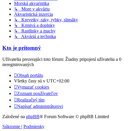
Morská akvaristika
↳ More v akváriu
Akvaristická inzercia
↳ Krevetky, raky, rybky, slimáky
↳ Krmivá a doplnky
↳ Rastlinky a machy
↳ Akváriá a technika
Kto je prítomný
Užívatelia prezerajúci toto fórum: Žiadny pripojení užívatelia a 0
neregistrovaných
Obsah portálu
Všetky časy sú v
UTC+02:00
Vymazať cookies
Zoznam používateľov
Realizačný tím
Napísať administrátorovi
Založené na
phpBB
® Forum Software © phpBB Limited
Súkromie
|
Podmienky