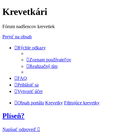
Krevetkári
Fórum nadšencov krevetiek
Prejsť na obsah
Rýchle odkazy
Zoznam používateľov
Realizačný tím
FAQ
Prihlásiť sa
Vytvoriť účet
Obsah portálu
Krevetky
Filtrujúce krevetky
Plíseň?
Napísať odpoveď