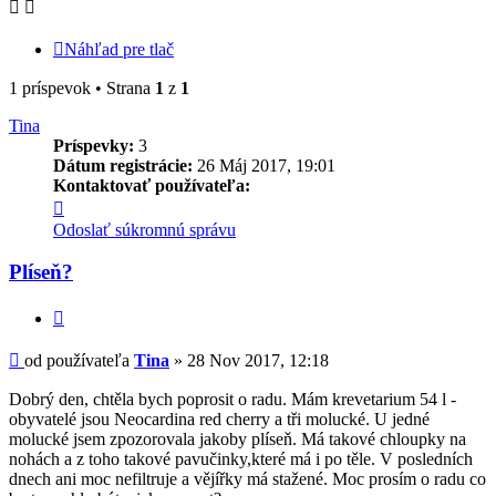
Náhľad pre tlač
1 príspevok • Strana
1
z
1
Tina
Príspevky:
3
Dátum registrácie:
26 Máj 2017, 19:01
Kontaktovať používateľa:
Kontaktné
informácie
Odoslať súkromnú správu
používateľa
-
Plíseň?
Tina
Citovať
Príspevok
od používateľa
Tina
»
28 Nov 2017, 12:18
Dobrý den, chtěla bych poprosit o radu. Mám krevetarium 54 l -
obyvatelé jsou Neocardina red cherry a tři molucké. U jedné
molucké jsem zpozorovala jakoby plíseň. Má takové chloupky na
nohách a z toho takové pavučinky,které má i po těle. V posledních
dnech ani moc nefiltruje a vějířky má stažené. Moc prosím o radu co