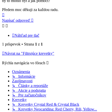
by to mohlo být a jak pomoct?
Předem moc děkuji za každou radu.
Hore
Napísať odpoveď
Náhľad pre tlač
1 príspevok • Strana
1
z
1
Návrat na "Filtrujúce krevetky"
Rýchla navigácia vo fórach
Oznámenia
↳ Informácie
Zaujímavosti
↳ Články a reportáže
↳ Akcie a podujatia
↳ Pre začiatočníkov
Krevetky
↳ Krevetky Crystal Red & Crystal Black
↳ Krevetky Neocaridina: Red Cherry, Rili, Yellow...