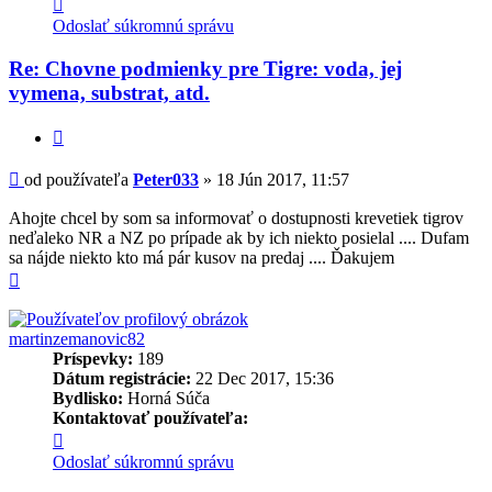
Kontaktné
informácie
Odoslať súkromnú správu
používateľa
-
Re: Chovne podmienky pre Tigre: voda, jej
Peter033
vymena, substrat, atd.
Citovať
Príspevok
od používateľa
Peter033
»
18 Jún 2017, 11:57
Ahojte chcel by som sa informovať o dostupnosti krevetiek tigrov
neďaleko NR a NZ po prípade ak by ich niekto posielal .... Dufam
sa nájde niekto kto má pár kusov na predaj .... Ďakujem
Hore
martinzemanovic82
Príspevky:
189
Dátum registrácie:
22 Dec 2017, 15:36
Bydlisko:
Horná Súča
Kontaktovať používateľa:
Kontaktné
informácie
Odoslať súkromnú správu
používateľa