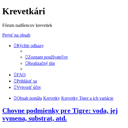
Krevetkári
Fórum nadšencov krevetiek
Prejsť na obsah
Rýchle odkazy
Zoznam používateľov
Realizačný tím
FAQ
Prihlásiť sa
Vytvoriť účet
Obsah portálu
Krevetky
Krevetky Tiger a ich variácie
Chovne podmienky pre Tigre: voda, jej
vymena, substrat, atd.