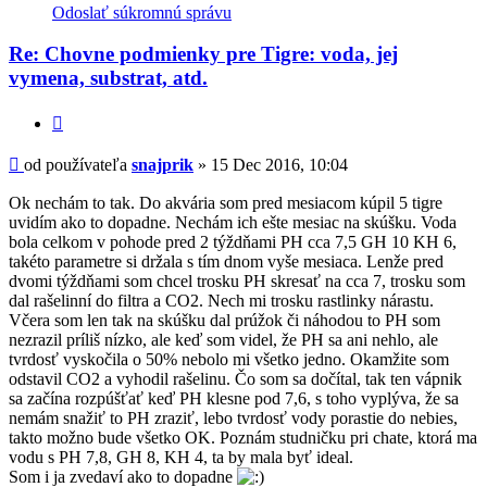
informácie
Odoslať súkromnú správu
používateľa
-
Re: Chovne podmienky pre Tigre: voda, jej
snajprik
vymena, substrat, atd.
Citovať
Príspevok
od používateľa
snajprik
»
15 Dec 2016, 10:04
Ok nechám to tak. Do akvária som pred mesiacom kúpil 5 tigre
uvidím ako to dopadne. Nechám ich ešte mesiac na skúšku. Voda
bola celkom v pohode pred 2 týždňami PH cca 7,5 GH 10 KH 6,
takéto parametre si držala s tím dnom vyše mesiaca. Lenže pred
dvomi týždňami som chcel trosku PH skresať na cca 7, trosku som
dal rašelinní do filtra a CO2. Nech mi trosku rastlinky nárastu.
Včera som len tak na skúšku dal prúžok či náhodou to PH som
nezrazil príliš nízko, ale keď som videl, že PH sa ani nehlo, ale
tvrdosť vyskočila o 50% nebolo mi všetko jedno. Okamžite som
odstavil CO2 a vyhodil rašelinu. Čo som sa dočítal, tak ten vápnik
sa začína rozpúšťať keď PH klesne pod 7,6, s toho vyplýva, že sa
nemám snažiť to PH zraziť, lebo tvrdosť vody porastie do nebies,
takto možno bude všetko OK. Poznám studničku pri chate, ktorá ma
vodu s PH 7,8, GH 8, KH 4, ta by mala byť ideal.
Som i ja zvedaví ako to dopadne