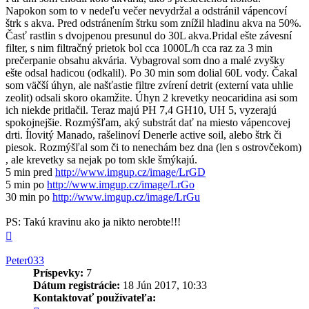
Napokon som to v nedeľu večer nevydržal a odstránil vápencoví
štrk s akva. Pred odstránením štrku som znížil hladinu akva na 50%.
Časť rastlin s dvojpenou presunul do 30L akva.Pridal ešte závesní
filter, s nim filtračný prietok bol cca 1000L/h cca raz za 3 min
prečerpanie obsahu akvária. Vybagroval som dno a malé zvyšky
ešte odsal hadicou (odkalil). Po 30 min som dolial 60L vody. Čakal
som väčší úhyn, ale našťastie filtre zvírení detrit (externí vata uhlie
zeolit) odsali skoro okamžite. Úhyn 2 krevetky neocaridina asi som
ich niekde pritlačil. Teraz majú PH 7,4 GH10, UH 5, vyzerajú
spokojnejšie. Rozmýšľam, aký substrát dať na miesto vápencovej
drti. Ílovitý Manado, rašelinoví Denerle active soil, alebo štrk či
piesok. Rozmýšľal som či to nenechám bez dna (len s ostrovčekom)
, ale krevetky sa nejak po tom skle šmýkajú.
5 min pred
http://www.imgup.cz/image/LrGD
5 min po
http://www.imgup.cz/image/LrGo
30 min po
http://www.imgup.cz/image/LrGu
PS: Takú kravinu ako ja nikto nerobte!!!
Hore
Peter033
Príspevky:
7
Dátum registrácie:
18 Jún 2017, 10:33
Kontaktovať používateľa: