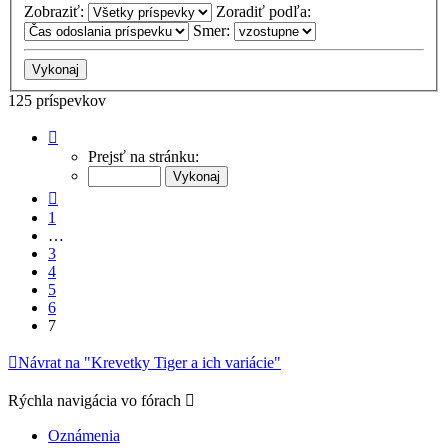
Zobraziť:
Zoradiť podľa:
Smer:
125 príspevkov
Strana
7
Prejsť na stránku:
z
7
Predchádzajúci
1
…
3
4
5
6
7
Návrat na "Krevetky Tiger a ich variácie"
Rýchla navigácia vo fórach
Oznámenia