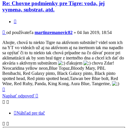
-
Re: Chovne podmienky pre Tigre: voda, jej
martinzemanovic82
vymena, substrat, atd.
Citovať
Príspevok
od používateľa
martinzemanovic82
»
04 Jan 2019, 18:54
Ahojte, chová tu niekto Tigre na aktívnom substráte? videl som ich
na YT vo videách už aj na aktívnom aj na inertnom tak ma napadlo
sa opýtať či to tu niekto tak chová prípadne na čo dávať pozor pri
aklimatizácii ak by som bral tigre z inertného dna a chcel ich dať do
akvária s aktívnym substrátom
ďakujem
chovu Zdar!
Neocaridina yellow neon,Blue Topaz,Bloody Mary, PBL
Benibachi, Red Galaxy pinto, Black Galaxy pinto, Black pinto
spotted head, Red pinto spotted head,Taiwan bee Blue bolt, Red
Wine, Red Ruby, Panda, King Kong, Aura Blue, Tangerine,
Hore
Napísať odpoveď
Náhľad pre tlač