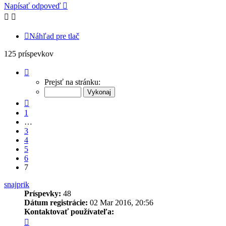
Napísať odpoveď
Náhľad pre tlač
125 príspevkov
Strana
7
Prejsť na stránku:
z
7
Predchádzajúci
1
…
3
4
5
6
7
snajprik
Príspevky:
48
Dátum registrácie:
02 Mar 2016, 20:56
Kontaktovať používateľa:
Kontaktné