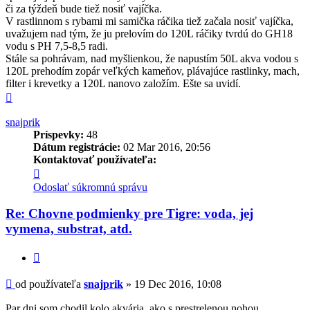
či za týždeň bude tiež nosiť vajíčka.
V rastlinnom s rybami mi samička ráčika tiež začala nosiť vajíčka,
uvažujem nad tým, že ju prelovím do 120L ráčiky tvrdú do GH18
vodu s PH 7,5-8,5 radi.
Stále sa pohrávam, nad myšlienkou, že napustím 50L akva vodou s
120L prehodím zopár veľkých kameňov, plávajúce rastlinky, mach,
filter i krevetky a 120L nanovo založím. Ešte sa uvidí.
Hore
snajprik
Príspevky:
48
Dátum registrácie:
02 Mar 2016, 20:56
Kontaktovať používateľa:
Kontaktné
informácie
Odoslať súkromnú správu
používateľa
-
Re: Chovne podmienky pre Tigre: voda, jej
snajprik
vymena, substrat, atd.
Citovať
Príspevok
od používateľa
snajprik
»
19 Dec 2016, 10:08
Par dni som chodil kolo akvária, ako s prestrelenou nohou.