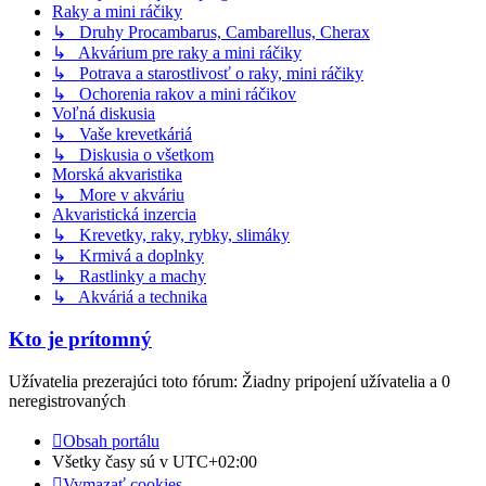
Raky a mini ráčiky
↳ Druhy Procambarus, Cambarellus, Cherax
↳ Akvárium pre raky a mini ráčiky
↳ Potrava a starostlivosť o raky, mini ráčiky
↳ Ochorenia rakov a mini ráčikov
Voľná diskusia
↳ Vaše krevetkáriá
↳ Diskusia o všetkom
Morská akvaristika
↳ More v akváriu
Akvaristická inzercia
↳ Krevetky, raky, rybky, slimáky
↳ Krmivá a doplnky
↳ Rastlinky a machy
↳ Akváriá a technika
Kto je prítomný
Užívatelia prezerajúci toto fórum: Žiadny pripojení užívatelia a 0
neregistrovaných
Obsah portálu
Všetky časy sú v
UTC+02:00
Vymazať cookies