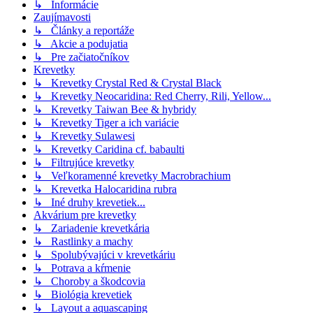
↳ Informácie
Zaujímavosti
↳ Články a reportáže
↳ Akcie a podujatia
↳ Pre začiatočníkov
Krevetky
↳ Krevetky Crystal Red & Crystal Black
↳ Krevetky Neocaridina: Red Cherry, Rili, Yellow...
↳ Krevetky Taiwan Bee & hybridy
↳ Krevetky Tiger a ich variácie
↳ Krevetky Sulawesi
↳ Krevetky Caridina cf. babaulti
↳ Filtrujúce krevetky
↳ Veľkoramenné krevetky Macrobrachium
↳ Krevetka Halocaridina rubra
↳ Iné druhy krevetiek...
Akvárium pre krevetky
↳ Zariadenie krevetkária
↳ Rastlinky a machy
↳ Spolubývajúci v krevetkáriu
↳ Potrava a kŕmenie
↳ Choroby a škodcovia
↳ Biológia krevetiek
↳ Layout a aquascaping